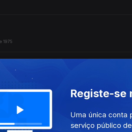
e 1975
Escrita para o Cinema
Registe-se
Escrita para o Cinema
Uma única conta 
serviço público d