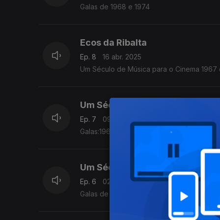
Galas de 1968 e 1974
Ecos da Ribalta
Ep. 8
16 abr. 2025
Um Século de Música para o Cinema 1967 
Um Século de Música Premiada 
Ep. 7
09 abr. 2025
Galas:1966 e 1976
Um Século de Música Premiada 
Ep. 6
02 abr. 2025
Galas de 1965 e 1977