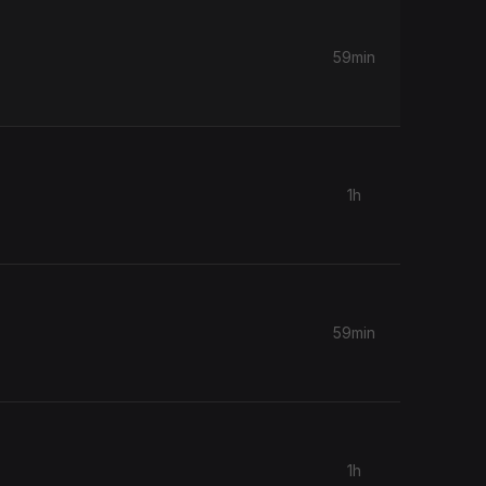
59min
1h
59min
1h