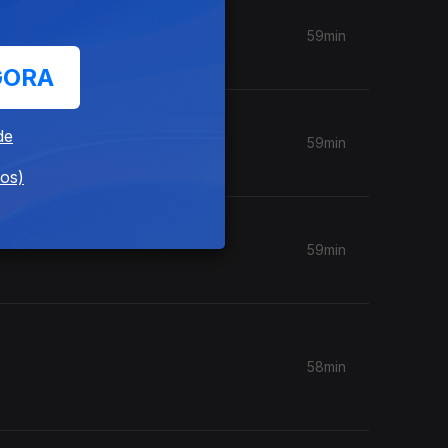
59min
GORA
de
59min
dos)
59min
58min