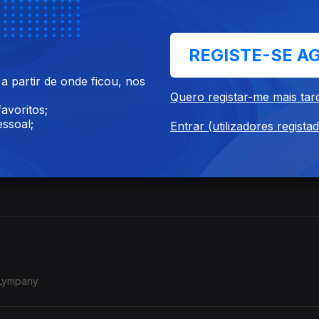
V)/Stravinsky no Coliseu (II)
REGISTE-SE A
 partir de onde ficou, nos
I)/Stravinsky no Coliseu (I)
Quero registar-me mais tar
avoritos;
ssoal;
Entrar (utilizadores regista
nema (XV) 1935-2007
 Lympany