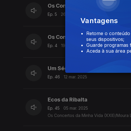
Os Concertos da Minha Vida (XXI
Ep. 5
26 mar. 2025
Vantagens
Retome o conteúdo a
Os Concertos da Minha Vida (XXII
seus dispositivos;
Guarde programas f
Ep. 4
19 mar. 2025
Aceda à sua área pe
Um Século de música para o Ci
Ep. 46
12 mar. 2025
Ecos da Ribalta
Ep. 45
05 mar. 2025
Os Concertos da Minha Vida (XXII)/Moura