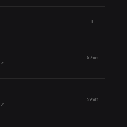
1h
59min
ow
59min