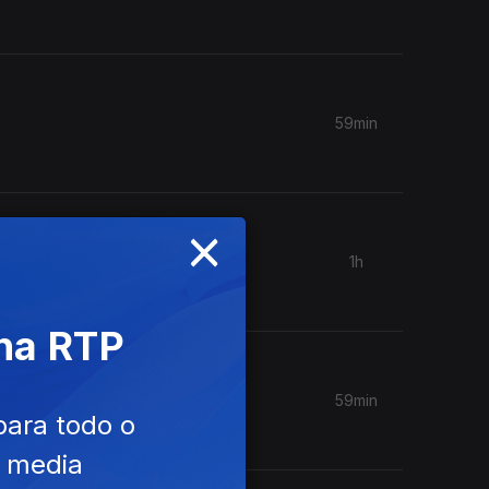
59min
×
1h
 na RTP
59min
para todo o
e media