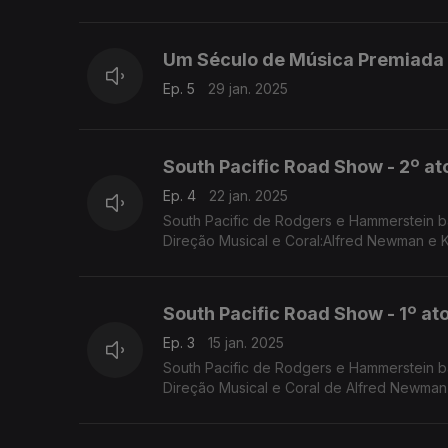
Um Século de Música Premiada p
Ep. 5
29 jan. 2025
South Pacific Road Show - 2º at
Ep. 4
22 jan. 2025
South Pacific de Rodgers e Hammerstein b
Direção Musical e Coral:Alfred Newman e 
South Pacific Road Show - 1º at
Ep. 3
15 jan. 2025
South Pacific de Rodgers e Hammerstein banda sonora integral do filme de Joshua Logan na versão Road Show
Direção Musical e Coral de Alfred Newman