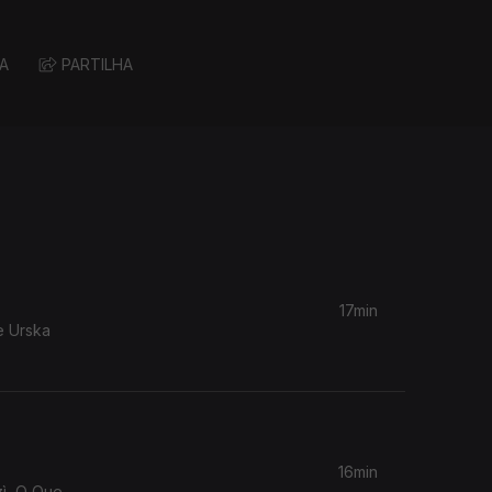
A
PARTILHA
17min
e Urska
16min
zì, O Que