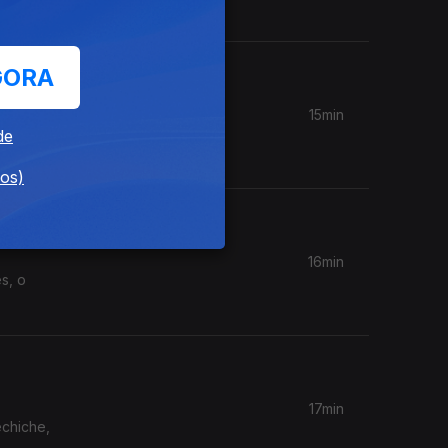
GORA
15min
láudia
de
dos)
16min
17min
echiche,