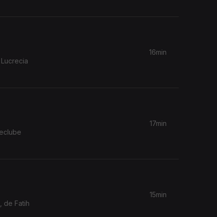
16min
 Lucrecia
17min
neclube
15min
 de Fatih