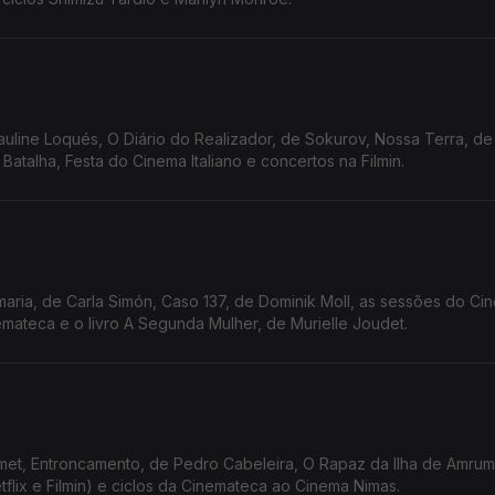
auline Loqués, O Diário do Realizador, de Sokurov, Nossa Terra, de
atalha, Festa do Cinema Italiano e concertos na Filmin.
ria, de Carla Simón, Caso 137, de Dominik Moll, as sessões do Ci
emateca e o livro A Segunda Mulher, de Murielle Joudet.
met, Entroncamento, de Pedro Cabeleira, O Rapaz da Ilha de Amrum,
tflix e Filmin) e ciclos da Cinemateca ao Cinema Nimas.