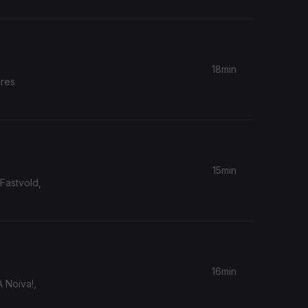
18min
dres
15min
Fastvold,
16min
A Noiva!,