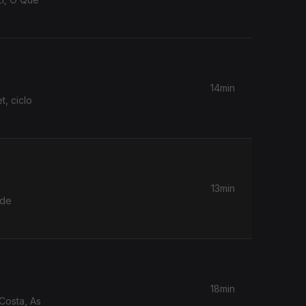
14min
, ciclo
13min
 de
18min
 Costa, As