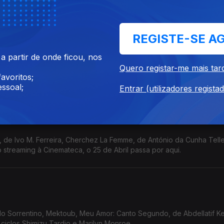
gh (Netflix), cineclubes, Festival Mental e Cinemateca.
REGISTE-SE A
 partir de onde ficou, nos
vina Comédia, de Ali Asgari, Sonhos, de Michel Franco, Damas, de C
Quero registar-me mais tar
eclube de Braga, Encontros de Cinema de Viana e IndieLisboa.
avoritos;
ssoal;
Entrar (utilizadores regista
reira, Cherchez La Femme, de António da Cunha Telles, o
 streaming à Cinemateca, o 25 de Abril passa por aqui.
olo Sorrentino, Mektoub, Meu Amor: Canto Segundo, de Abdellatif K
ciclos Shimizu Tardio e Marilyn Monroe.