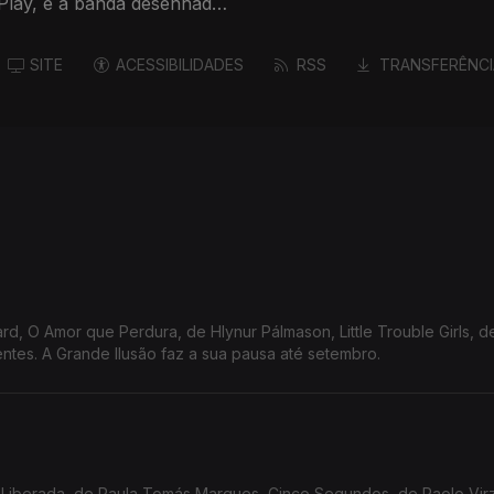
Play, e a banda desenhada
SITE
ACESSIBILIDADES
RSS
TRANSFERÊNCI
ard, O Amor que Perdura, de Hlynur Pálmason, Little Trouble Girls, d
entes. A Grande Ilusão faz a sua pausa até setembro.
Liberada, de Paula Tomás Marques, Cinco Segundos, de Paolo Vir