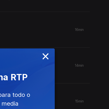
16min
×
14min
 Valéry
 na RTP
para todo o
15min
e media
TP Play),