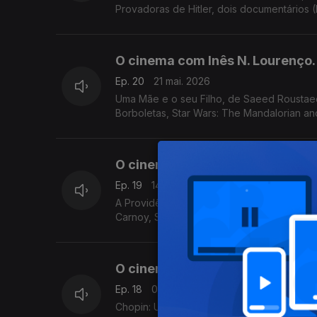
Provadoras de Hitler, dois documentários (
O cinema com Inês N. Lourenço.
Ep. 20
21 mai. 2026
Uma Mãe e o seu Filho, de Saeed Roustae
Borboletas, Star Wars: The Mandalorian and 
O cinema com Inês N. Lourenço.
Ep. 19
14 mai. 2026
A Providência e a Guitarra, de João Nicola
Carnoy, Soco a Soco, de Diogo Varela Silv
O cinema com Inês N. Lourenço.
Ep. 18
07 mai. 2026
Chopin: Uma Sonata em Paris, de Michal Kw