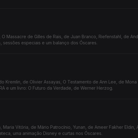
, O Massacre de Gilles de Rais, de Juan Branco, Riefenstahl, de An
s, sessões especiais e um balanço dos Óscares.
do Kremlin, de Olivier Assayas, O Testamento de Ann Lee, de Mona 
TRA e um livro: O Futuro da Verdade, de Werner Herzog.
 Maria Vitória, de Mário Patrocínio, Yunan, de Ameer Fakher Eldin, 
ateca, uma animação Disney e curtas nos Óscares.