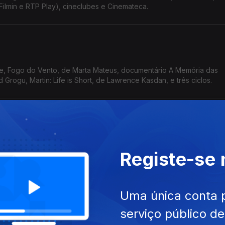
Filmin e RTP Play), cineclubes e Cinemateca.
e, Fogo do Vento, de Marta Mateus, documentário A Memória das
Grogu, Martin: Life is Short, de Lawrence Kasdan, e três ciclos.
u, As Águias da República, de Tarik Saleh, A Dança das Raposas, de
Registe-se
a, cineclubes, ciclos e uma sessão À Pala de Walsh.
Uma única conta 
serviço público d
iecinski, Linguagem Universal, de Matthew Rankin, O Encantador (R