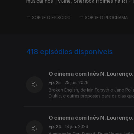
musical nos TVCine, Sherlock Holmes na RTP 
Spielberg.
SOBRE O EPISÓDIO
SOBRE O PROGRAMA
418
episódios disponíveis
921025
902369
O cinema com Inês N. Lourenço.
Ep. 25
25 jun. 2026
Broken English, de Iain Forsyth e Jane Poll
Djukic, e outras propostas para os dias qu
O cinema com Inês N. Lourenço.
Ep. 24
18 jun. 2026
A animação Toy Story 5, Duas Vezes João 