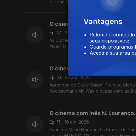
História de um Gorila: por David Attenborou
Vantagens
O cinema com Inês N. Lourenço.
Ep. 17
30 abr. 2026
Retome o conteúdo a
As Correntes, de Milagros Mumenthaler, Di
seus dispositivos;
Alves, O Diabo Veste Prada 2, maio no Cin
Guarde programas f
Aceda à sua área pe
O cinema com Inês N. Lourenço.
Ep. 16
23 abr. 2026
Aprender, de Claire Simon, Projecto Global, de Ivo M. Fer
documentário My Way e outras estreias. Do
O cinema com Inês N. Lourenço.
Ep. 15
16 abr. 2026
Fuori, de Mario Martone, La Grazia, de Pa
mostra iNTERVALOS, festival Porto Femme, 