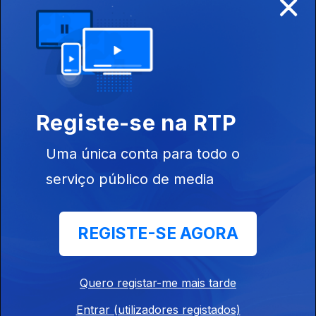
×
Enologia
Ep. 6
21 mar. 2017
Registe-se na RTP
Limpa-
chaminés
Uma única conta para todo o
serviço público de media
REGISTE-SE AGORA
Ep. 5
28 fev. 2017
Monte
Alentejano
Quero registar-me mais tarde
Entrar (utilizadores registados)