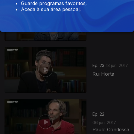
Guarde programas favoritos;
Aceda à sua área pessoal;
Ep. 24
20 jun. 2017
Luiz Caracol
Ep. 23
13 jun. 2017
Rui Horta
Ep. 22
06 jun. 2017
Paulo Condessa