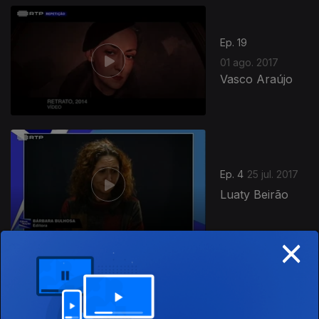
300055
Ep. 19
01 ago. 2017
Vasco Araújo
Ep. 4
25 jul. 2017
Luaty Beirão
×
Ep. 17
18 jul. 2017
Sérgio Godinho