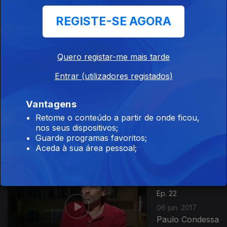
Ep. 24
REGISTE-SE AGORA
20 jun. 2017
Luiz Caracol
Quero registar-me mais tarde
Entrar (utilizadores registados)
Vantagens
Ep. 23
13 jun. 2017
Retome o conteúdo a partir de onde ficou,
Rui Horta
nos seus dispositivos;
Guarde programas favoritos;
Aceda à sua área pessoal;
Ep. 22
06 jun. 2017
Paulo Condessa