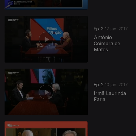
Ep. 3
17 jan. 2017
António
Coimbra de
Matos
Ep. 2
10 jan. 2017
Irmã Laurinda
Faria
270186