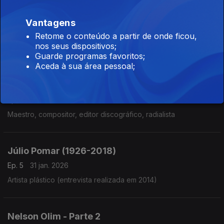
João Gouveia Monteiro (História das Religiões
Vantagens
1 Confucionismo I)
Retome o conteúdo a partir de onde ficou,
Ep. 7
14 fev. 2026
nos seus dispositivos;
Guarde programas favoritos;
Aceda à sua área pessoal;
Jorge Costa Pinto
Ep. 6
07 fev. 2026
Maestro, compositor, editor discográfico, radialista
Júlio Pomar (1926-2018)
Ep. 5
31 jan. 2026
Artista plástico (entrevista realizada em 2014)
Nelson Olim - Parte 2