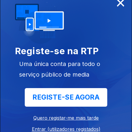
×
João Gouveia Monteiro (História das Religiões
4 Budismo I)
Ep. 10
07 mar. 2026
Registe-se na RTP
João Gouveia Monteiro (História das Religiões
Uma única conta para todo o
3 Hinduismo)
serviço público de media
Ep. 9
28 fev. 2026
REGISTE-SE AGORA
João Gouveia Monteiro (História das Religiões
2 Confucionismo II)
Quero registar-me mais tarde
Ep. 8
21 fev. 2026
Entrar (utilizadores registados)