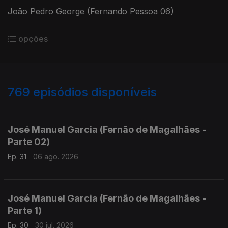
João Pedro George (Fernando Pessoa 06)
opções
769
episódios disponíveis
930269
915507
863240
846366
José Manuel Garcia (Fernão de Magalhães -
Parte 02)
Ep. 31
06 ago. 2026
José Manuel Garcia (Fernão de Magalhães -
Parte 1)
Ep. 30
30 jul. 2026