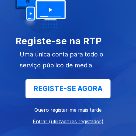
Leandro Correia (Processo dos Távoras)
Ep. 18
02 mai. 2026
Vasco Lourenço (25 de abril, emitida dia 12
Registe-se na RTP
setembro 2008)
Ep. 17
25 abr. 2026
Uma única conta para todo o
serviço público de media
João Gouveia Monteiro (História das Religiões
10 Islamismo)
REGISTE-SE AGORA
Ep. 16
18 abr. 2026
Quero registar-me mais tarde
José Luís Tinoco (1932-2026)
Entrar (utilizadores registados)
16 abr. 2026