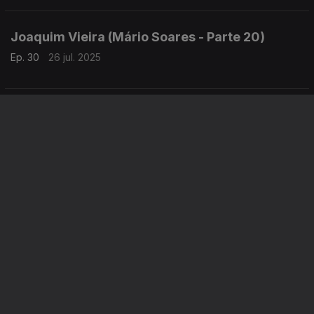
Joaquim Vieira (Mário Soares - Parte 20)
Ep. 30
26 jul. 2025
Joaquim Vieira (Mário Soares - Parte 19)
Ep. 29
19 jul. 2025
Instale a aplicação
RTP Play
Disponível para iOS, Android, Apple TV, Android TV e