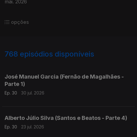
mai. 2026
opções
768
episódios disponíveis
926818
913175
862981
José Manuel Garcia (Fernão de Magalhães -
Parte 1)
Ep. 30
30 jul. 2026
Alberto Júlio Silva (Santos e Beatos - Parte 4)
Ep. 30
23 jul. 2026