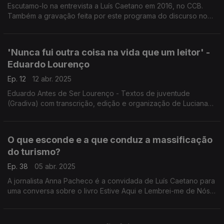
Escutamo-lo na entrevista a Luís Caetano em 2016, no CCB.
Também a gravação feita por este programa do discurso no
Honoris Causa, em 2014. Recordamos testemunhos de Mega
Ferreira, Nélida Piñon, Francisco José Viegas.
'Nunca fui outra coisa na vida que um leitor' -
Eduardo Lourenço
Ep. 12
12 abr. 2025
Eduardo Antes de Ser Lourenço - Textos de juventude
(Gradiva) com transcrição, edição e organização de Luciana
Leiderfarb, a permitir-nos a descoberta do pensador nos seus
anos de crescimento, espanto e descoberta.
O que esconde e a que conduz a massificação
do turismo?
Ep. 38
05 abr. 2025
A jornalista Anna Pacheco é a convidada de Luís Caetano para
uma conversa sobre o livro Estive Aqui e Lembrei-me de Nós
(Objectiva). Na 2ª hora, Margarida Ferra, que acaba de
publicar Saber Perder (Companhia das Letras).