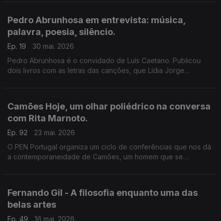
lugares e das gentes. A edição Contraponto.
Pedro Abrunhosa em entrevista: música,
palavra, poesia, silêncio.
Ep. 19
30 mai. 2026
Pedro Abrunhosa é o convidado de Luís Caetano. Publicou
dois livros com as letras das canções, que Lídia Jorge
apresenta, e tem novo disco de originais. Conversa com um
músico que tem poemas para publicar e uma vida para contar.
Camões Hoje, um olhar poliédrico na conversa
com Rita Marnoto.
Ep. 92
23 mai. 2026
O PEN Portugal organiza um ciclo de conferências que nos dá
a contemporaneidade de Camões, um homem que se
interrogou perante o mundo e foi ao encontro dele. Rita
Marnoto é a convidada de Luís Caetano.
Fernando Gil - A filosofia enquanto uma das
belas artes
Ep. 49
16 mai. 2026