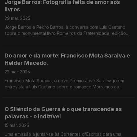
Jorge Barros: Fotografia feita de amor aos
livros
29 mar. 2025
Jorge Barros e Pedro Barros, à conversa com Luís Caetano
sobre o monumental livro Romeiros da Fraternidade, edição
Letras lavadas. Resulta de uma atração pelos Açores e pelo
humanismo da devoção, uma gramática estética.
Do amor e da morte: Francisco Mota Saraiva e
Helder Macedo.
22 mar. 2025
Francisco Mota Saraiva, o novo Prémio José Saramago em
entrevista a Luís Caetano sobre o romance Morramos ao
menos no porto (Quetzal). Depois, Helder Macedo, sobre a
poesia crepuscular de Corpos da Memória (Caminho).
O Silêncio da Guerra é o que transcende as
palavras - o indizível
15 mar. 2025
Uma emissão a juntar-se às Correntes d'Escritas para uma