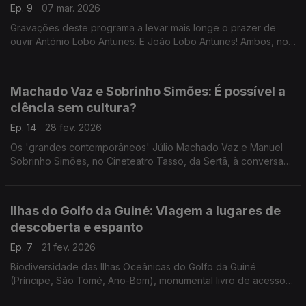
Ep. 9
07 mar. 2026
Gravações deste programa a levar mais longe o prazer de
ouvir António Lobo Antunes. E João Lobo Antunes! Ambos, no
Festival Internacional de Cultura, em Cascais. Depois, o
Escritaria de 2012. Um programa de Luís Caetano.
Machado Vaz e Sobrinho Simões: É possível a
ciência sem cultura?
Ep. 14
28 fev. 2026
Os 'grandes contemporâneos' Júlio Machado Vaz e Manuel
Sobrinho Simões, no Cineteatro Tasso, da Sertã, à conversa
com Luís Caetano. Reflexões sobre o mundo de hoje e um
olhar a duas vidas dedicadas ao conhecimento.
Ilhas do Golfo da Guiné: Viagem a lugares de
descoberta e espanto
Ep. 7
21 fev. 2026
Biodiversidade das Ilhas Oceânicas do Golfo da Guiné
(Príncipe, São Tomé, Ano-Bom), monumental livro de acesso
gratuito, na conversa de Luís Caetano com o biólogo Martim