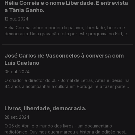
Hélia Correia e o nome Liberdade. E entrevista
a Tânia Ganho.
12 out. 2024
Hélia Correia sobre o poder da palavra, liberdade, beleza e
democracia. Uma gravação feita por este programa no Flid, em
Sabrosa. E Tânia Ganho, sobre O Meu Pai Voava, um livro
sobre a morte que celebra a vida.
José Carlos de Vasconcelos à conversa com
Luís Caetano
05 out. 2024
O criador e director do JL - Jornal de Letras, Artes e Ideias, há
44 anos a acompanhar a cultura em Portugal, e a fazer parte
dela, tem uma vida cheia de histórias, que aqui partilha, em dia
de aniversário.
Livros, liberdade, democracia.
28 set. 2024
O 25 de Abril e o mundo dos livros - um documentário
radiofónico. Ouvimos quem marcou a história da edição nestes