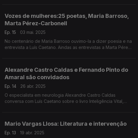
um filho. Edição Companhia das Letras.
Vozes de mulheres:25 poetas, Maria Barroso,
Marta Pérez-Carbonell
Ep. 15
03 mai. 2025
No centenário de Maria Barroso ouvimo-la a dizer poesia e na
entrevista a Luís Caetano. Aindas as entrevistas a Marta Pérez-
Carbonell sobre Nada mais ilusório, e a Manuel Alberto Valente
a propósito de 25 Poetas/25 de Ab
Alexandre Castro Caldas e Fernando Pinto do
Amaral são convidados
Ep. 14
26 abr. 2025
O especialista em neurologia Alexandre Castro Caldas
conversa com Luís Caetano sobre o livro Inteligência Vital,
Estupidez Artificial. Na segunda hora a conversa é com
Fernando Pinto do Amaral, sobre Contos Suicidas.
Mario Vargas Llosa: Literatura e intervenção
Ep. 13
19 abr. 2025