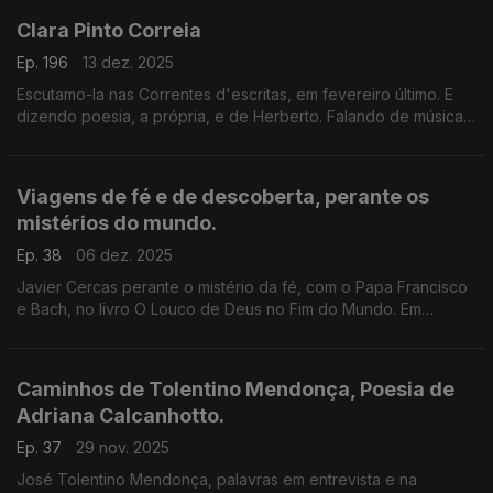
Clara Pinto Correia
Ep. 196
13 dez. 2025
Escutamo-la nas Correntes d'escritas, em fevereiro último. E
dizendo poesia, a própria, e de Herberto. Falando de músicas
da sua vida, e cantando. Apresentando-se ao mundo, nos
EUA, e em entrevistas a Luís Caetano.
Viagens de fé e de descoberta, perante os
mistérios do mundo.
Ep. 38
06 dez. 2025
Javier Cercas perante o mistério da fé, com o Papa Francisco
e Bach, no livro O Louco de Deus no Fim do Mundo. Em
entrevista a Luís Caetano. E a Carta escrita por Pero Vaz de
Caminha, na conversa com João Alves Dias.
Caminhos de Tolentino Mendonça, Poesia de
Adriana Calcanhotto.
Ep. 37
29 nov. 2025
José Tolentino Mendonça, palavras em entrevista e na