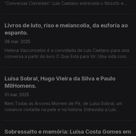
'Conversas Correntes': Luís Caetano entrevista o filósofo e
escritor espanhol Antonio Monegal, a partir dos livros O
Silêncio da Guerra e Como o Ar que Respiramos.
Livros de luto, riso e melancolia, da euforia ao
espanto.
08 mar. 2025
Helena Vasconcelos é a convidada de Luís Caetano para uma
conversa a partir do livro O Que Está para Vir: Uma vida com
Julião Sarmento. Também Luís Filipe Castro Mendes, a
propósito de As Manhãs Que não Conheces.
Luísa Sobral, Hugo Vieira da Silva e Paulo
MilHomens.
01 mar. 2025
Nem Todas as Árvores Morrem de Pé, de Luísa Sobral, um
romance cortante na pele e na história. Entrevista a Luís
Caetano nas Correntes d'Escritas. Na 2ª hora, Longe da
Estrada, de Hugo Vieira da Silva e Paulo MilHomens.
Sobressalto e memória: Luísa Costa Gomes em