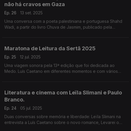
não há cravos em Gaza
Ep. 26
13 set. 2025
Uma conversa com a poeta palestiniana e portuguesa Shahd
Wadi, a partir do livro Chuva de Jasmim, publicado pela
Caminho. E ouvem-se outras vozes de e sobre o lugar
marcado pelo horror do genocídio perpetrado por Israel.
Maratona de Leitura da Sertã 2025
Ep. 25
12 jul. 2025
Uma viagem sonora pela 13ª edição que foi dedicada ao
Medo. Luís Caetano em diferentes momentos e com vários
participantes numa cada vez mais convidativa celebração do
livro e da leitura. Bom Verão, até Setembro!
Literatura e cinema com Leïla Slimani e Paulo
Branco.
Ep. 24
05 jul. 2025
Duas conversas sobre memória e liberdade: Leïla Slimani na
entrevista a Luís Caetano sobre o novo romance, Levarei o
Fogo Comigo. E Paulo Branco, sobre um Verão cheio de bom