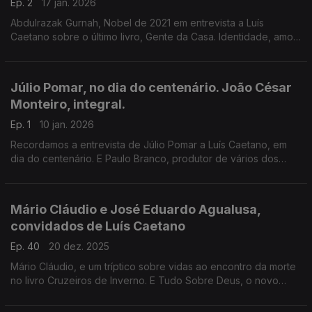
Ep. 2
17 jan. 2026
Abdulrazak Gurnah, Nobel de 2021 em entrevista a Luís
Caetano sobre o último livro, Gente da Casa. Identidade, amor,
racismo, e mais. E Rodrigo Terrasa à conversa sobre O abismo
do esquecimento, que assina com Paco Roca.
Júlio Pomar, no dia do centenário. João César
Monteiro, integral.
Ep. 1
10 jan. 2026
Recordamos a entrevista de Júlio Pomar a Luís Caetano, em
dia do centenário. E Paulo Branco, produtor de vários dos
filmes de João César Monteiro, recorda histórias e memórias
agora que todos os filmes são repostos.
Mário Cláudio e José Eduardo Agualusa,
convidados de Luís Caetano
Ep. 40
20 dez. 2025
Mário Cláudio, e um tríptico sobre vidas ao encontro da morte
no livro Cruzeiros de Inverno. E Tudo Sobre Deus, o novo
romance de José Eduardo Agualusa, que fala de fé, poesia,
IA, e porcos que grunhem sem vergonha.