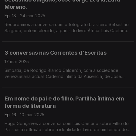
Moreno.
Ep. 18
24 mai. 2025
Recordamos a conversa com o fotógrafo brasileiro Sebastião
Salgado, ontem falecido, a partir do livro África. Luís Caetano
conversa também com o escritor e Presidente da SPA, José
Jorge Letria, e ainda com Lara Moreno.
3 conversas nas Correntes d'Escritas
17 mai. 2025
Simpatia, de Rodrigo Blanco Calderón, com a sociedade
venezuelana actual. Caderno Íntimo da Ausência, de José
Alberto Postiga, cartografia poética da vida do emigrante.
Adélia Carvalho e o prazer de ouvir uma história.
Em nome do pai e do filho. Partilha íntima em
forma de literatura
Ep. 16
10 mai. 2025
Hugo Gonçalves à conversa com Luís Caetano sobre Filho do
Pai - uma reflexão sobre a identidade. Livro de um tempo de
luto pela perda do pai e de celebração pelo nascimento de