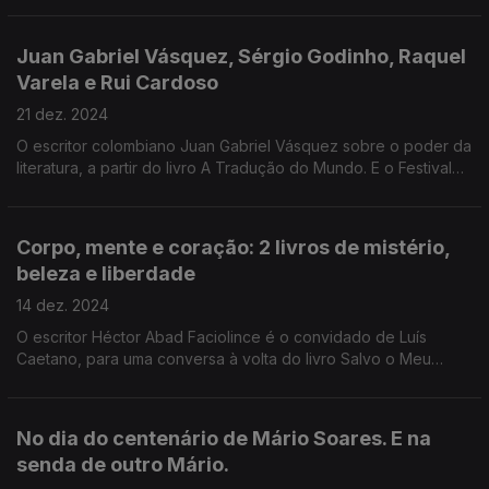
do Booker, sobre A Floresta de Birnam.
Juan Gabriel Vásquez, Sérgio Godinho, Raquel
Varela e Rui Cardoso
21 dez. 2024
O escritor colombiano Juan Gabriel Vásquez sobre o poder da
literatura, a partir do livro A Tradução do Mundo. E o Festival
Literário Livros a Oeste, na Lourinhã: Orgulhosamente Nós -
Uma conversa sobre Liberdade.
Corpo, mente e coração: 2 livros de mistério,
beleza e liberdade
14 dez. 2024
O escritor Héctor Abad Faciolince é o convidado de Luís
Caetano, para uma conversa à volta do livro Salvo o Meu
Coração, Tudo Está Bem, agora. Depois, Luís Fernandes,
psicólogo e poeta, autor de Se o Meu Corpo falasse.
No dia do centenário de Mário Soares. E na
senda de outro Mário.