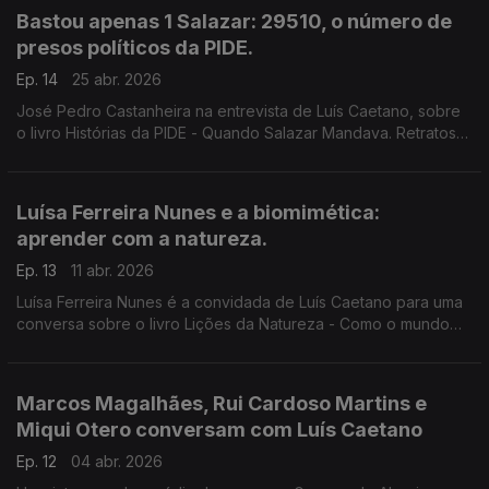
livro, feito leitura e música, por Andrea Lupi.
Bastou apenas 1 Salazar: 29510, o número de
presos políticos da PIDE.
Ep. 14
25 abr. 2026
José Pedro Castanheira na entrevista de Luís Caetano, sobre
o livro Histórias da PIDE - Quando Salazar Mandava. Retratos
de um país de medo, corrupção e desigualdade. Para não
esquecer, contra os mentirosos e os manipuladores da história.
Luísa Ferreira Nunes e a biomimética:
aprender com a natureza.
Ep. 13
11 abr. 2026
Luísa Ferreira Nunes é a convidada de Luís Caetano para uma
conversa sobre o livro Lições da Natureza - Como o mundo
natural nos ajuda a resolver os problemas humanos. A
natureza: Uma biblioteca de ideias e de inspiração
Marcos Magalhães, Rui Cardoso Martins e
Miqui Otero conversam com Luís Caetano
Ep. 12
04 abr. 2026