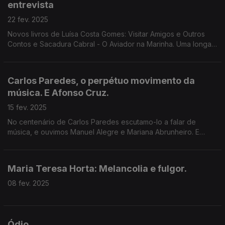
entrevista
22 fev. 2025
Novos livros de Luísa Costa Gomes: Visitar Amigos e Outros
Contos e Sacadura Cabral - O Aviador na Marinha. Uma longa
conversa com Luís Caetano onde se fala também do
genocídio na Palestina e dos activistas da amnésia.
Carlos Paredes, o perpétuo movimento da
música. E Afonso Cruz.
15 fev. 2025
No centenário de Carlos Paredes escutamo-lo a falar de
música, e ouvimos Manuel Alegre e Mariana Abrunheiro. E
também O que a Chama Iluminou, o novo livro de Afonso Cruz,
na entrevista de Luís Caetano.
Maria Teresa Horta: Melancolia e fulgor.
08 fev. 2025
Ódio.