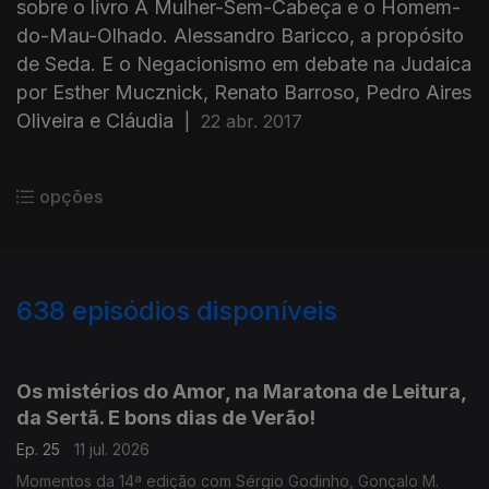
sobre o livro A Mulher-Sem-Cabeça e o Homem-
do-Mau-Olhado. Alessandro Baricco, a propósito
de Seda. E o Negacionismo em debate na Judaica
por Esther Mucznick, Renato Barroso, Pedro Aires
Oliveira e Cláudia
|
22 abr. 2017
opções
638
episódios disponíveis
924845
904324
883059
854319
834624
811082
779778
758501
Os mistérios do Amor, na Maratona de Leitura,
da Sertã. E bons dias de Verão!
Ep. 25
11 jul. 2026
Momentos da 14ª edição com Sérgio Godinho, Gonçalo M.