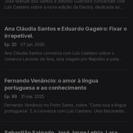
José Manuel dos Santos e António Guerreiro conversam com
Luís Caetano sobre a nova edição da Electra, dedicada ao
Livro e à Leitura. Na 2ª hora, Uma sinfonia de Havana, na
entrevista ao escritor Leonardo Padura.
Ana Cláudia Santos e Eduardo Gageiro: Fixar o
irrepetível.
Ep. 20
07 jun. 2025
Ana Cláudia Santos conversa com Luís Caetano sobre o
romance Lavores de Ana, uma viagem por Napóles e pela
descoberta do amor. E recordamos Eduardo Gageiro, o
fotógrafo que nos deixou, aos 90 anos.
Fernando Venâncio: o amor à língua
portuguesa e ao conhecimento
Ep. 99
31 mai. 2025
Fernando Venâncio no Porto Santo, sobre 'Como soa a língua
portuguesa'. E à conversa com Luís Caetano. Uma fascinante
viagem feita de conhecimento e humor, no desafio à
curiosidade. Deixou-nos ontem, aos 88 anos.
Sebastião Salgado, José Jorge Letria, Lara