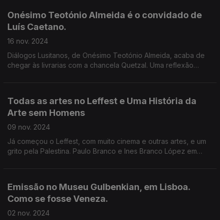
Onésimo Teotónio Almeida é o convidado de
Luís Caetano.
16 nov. 2024
Diálogos Lusitanos, de Onésimo Teotónio Almeida, acaba de
chegar às livrarias com a chancela Quetzal. Uma reflexão
filosófica e literária sobre grandes nomes da cultura do século
XX, muitos deles em relação próxima.
Todas as artes no Leffest e Uma História da
Arte sem Homens
09 nov. 2024
Já começou o Leffest, com muito cinema e outras artes, e um
grito pela Palestina. Paulo Branco e Ines Branco López em
entrevista a Luís Caetano. E a historiadora Katy Hessel, sobre
Uma História da Arte sem Homens
Emissão no Museu Gulbenkian, em Lisboa.
Como se fosse Veneza.
02 nov. 2024