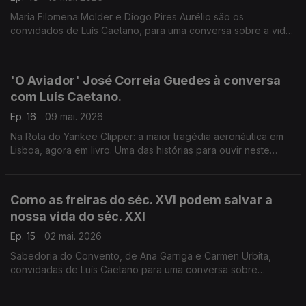
Maria Filomena Molder e Diogo Pires Aurélio são os
convidados de Luís Caetano, para uma conversa sobre a vida
e o pensamento de Fernando Gil, que morreu há 20 anos, e
cuja obra vai agora ser editada pela IN.
'O Aviador' José Correia Guedes à conversa
com Luís Caetano.
Ep. 16
09 mai. 2026
Na Rota do Yankee Clipper: a maior tragédia aeronáutica em
Lisboa, agora em livro. Uma das histórias para ouvir neste
programa, que nos leva ao fascinante mundo da aviação,
como a do sequestro do avião deste comandante em 1980.
Imperdível.
Como as freiras do séc. XVI podem salvar a
nossa vida do séc. XXI
Ep. 15
02 mai. 2026
Sabedoria do Convento, de Ana Garriga e Carmen Urbita,
convidadas de Luís Caetano para uma conversa sobre
mulheres que na clausura encontraram liberdade. E Teresa
d'Ávila, ou Santa Teresa de Jesus, por Ana Luísa Amaral. E o