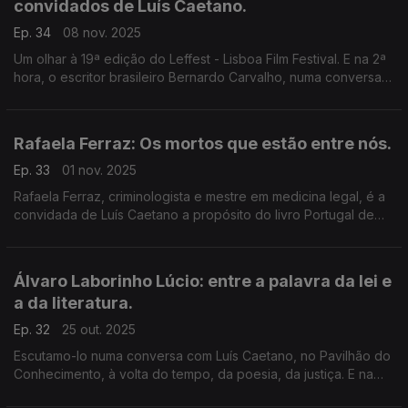
convidados de Luís Caetano.
Ep. 34
08 nov. 2025
Um olhar à 19ª edição do Leffest - Lisboa Film Festival. E na 2ª
hora, o escritor brasileiro Bernardo Carvalho, numa conversa
sobre o livro Os Substitutos, a viagem de um pai e um filho por
um país de mentiras e ódio.
Rafaela Ferraz: Os mortos que estão entre nós.
Ep. 33
01 nov. 2025
Rafaela Ferraz, criminologista e mestre em medicina legal, é a
convidada de Luís Caetano a propósito do livro Portugal de
Morte a Sul - Um guia de últimas viagens, agora editado pela
Quetzal. A morte ainda é um tabu?
Álvaro Laborinho Lúcio: entre a palavra da lei e
a da literatura.
Ep. 32
25 out. 2025
Escutamo-lo numa conversa com Luís Caetano, no Pavilhão do
Conhecimento, à volta do tempo, da poesia, da justiça. E na
resposta à pergunta 'A literatura salva?' Nos Dias do