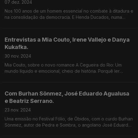
07 dez. 2024
Nos 100 anos de um homem essencial no combate à ditadura e
na consolidação da democracia. E Henda Ducados, numa
conversa sobre o pai, Mário Pinto de Andrade, a propósito do
documentário Mário, de Billy Woodberry.
Entrevistas a Mia Couto, Irene Vallejo e Danya
Kukafka.
30 nov. 2024
Mia Couto, sobre o novo romance A Cegueira do Rio: Um
mundo líquido e emocional, cheio de história. Porquê ler
(sobre) os clássicos? Irene vallejo responde em O Futuro
Recordado. E A voz das mulheres, por Danya Kukafka.
Com Burhan Sönmez, José Eduardo Agualusa
e Beatriz Serrano.
23 nov. 2024
Uma emissão no Festival Fólio, de Óbidos, com o curdo Burhan
Sönmez, autor de Pedra e Sombra, o angolano José Eduardo
Agualusa, que publicou Mestre dos Batuques e a espanhola
Beatriz Serrano, autora de O desencanto.