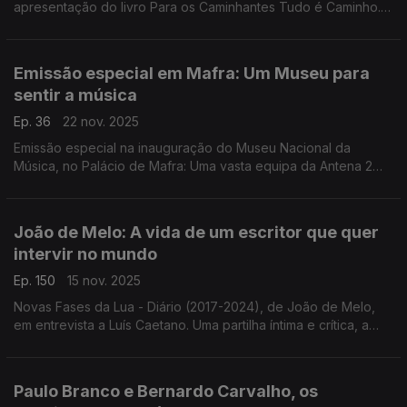
apresentação do livro Para os Caminhantes Tudo é Caminho. E
Pra Lhe Dizer, novo livro de Adriana Calcanhotto, reunião de
letras poema. Em leituras para rádio.
Emissão especial em Mafra: Um Museu para
sentir a música
Ep. 36
22 nov. 2025
Emissão especial na inauguração do Museu Nacional da
Música, no Palácio de Mafra: Uma vasta equipa da Antena 2
para celebrar um espaço onde a música se dá a conhecer e a
sentir. Um lugar de muitas histórias e deslumbres.
João de Melo: A vida de um escritor que quer
intervir no mundo
Ep. 150
15 nov. 2025
Novas Fases da Lua - Diário (2017-2024), de João de Melo,
em entrevista a Luís Caetano. Uma partilha íntima e crítica, a
olhar o mundo, e de paixão pela literatura. E ouvimos a nova
poesia do livro Longos Versos Longos.
Paulo Branco e Bernardo Carvalho, os