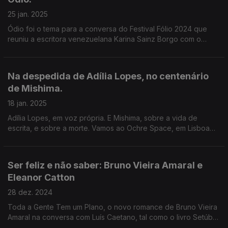
25 jan. 2025
Ódio foi o tema para a conversa do Festival Fólio 2024 que
reuniu a escritora venezuelana Karina Sainz Borgo com o
escritor Hugo Gonçalves, numa conversa conduzida por Luís
Caetano.
Na despedida de Adília Lopes, no centenário
de Mishima.
18 jan. 2025
Adília Lopes, em voz própria. E Mishima, sobre a vida de
escrita, e sobre a morte. Vamos ao Ochre Space, em Lisboa
conversar com João Miguel Barros, sobre a exposição Hosoe
Eikoh: Barakei - Ordeal by Roses
Ser feliz e não saber: Bruno Vieira Amaral e
Eleanor Catton
28 dez. 2024
Toda a Gente Tem um Plano, o novo romance de Bruno Vieira
Amaral na conversa com Luís Caetano, tal como o livro Setúbal.
Entrevista também a Eleanor Catton, a mais jovem vencedora