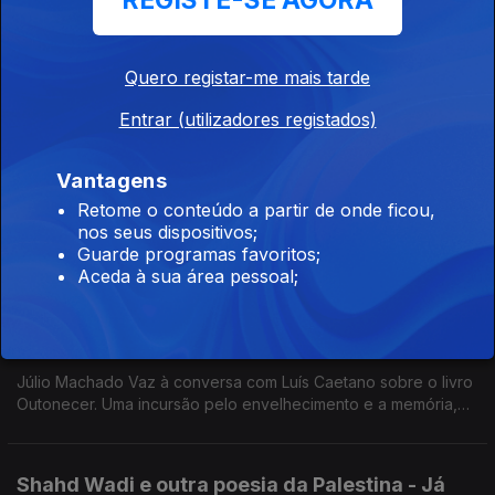
REGISTE-SE AGORA
Virginia Mendoza é a convidada de Luís Caetano para uma
conversa sobre o livro Sede - O que os nossos antepassados
nos ensinam sobre a vida em terras de chuva escassa. E
Quero registar-me mais tarde
também Mário Barroso, sobre o filme Lavagante.
Entrar (utilizadores registados)
A música e a poesia ensinam a caminhar.
Ep. 28
27 set. 2025
Vantagens
João Barrento, Prémio Camões, à conversa com Luís Caetano
Retome o conteúdo a partir de onde ficou,
sobre As Palavras da Música - O Livro do Lied Clássico,
nos seus dispositivos;
editado pela Gulbenkian. Na 2ª hora, Cartografia, de Minês
Guarde programas favoritos;
Castanheira e Raquel Patriarca.
Aceda à sua área pessoal;
Outonecer: Júlio Machado Vaz e Manuel
Alberto Valente
Ep. 27
20 set. 2025
Júlio Machado Vaz à conversa com Luís Caetano sobre o livro
Outonecer. Uma incursão pelo envelhecimento e a memória,
com muitas histórias e sorrisos. Tal como em O Outro Lado dos
Livros, de Manuel Alberto Valente.
Shahd Wadi e outra poesia da Palestina - Já