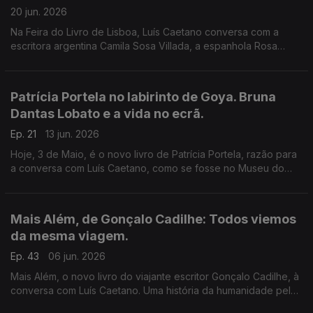
20 jun. 2026
Na Feira do Livro de Lisboa, Luís Caetano conversa com a
escritora argentina Camila Sosa Villada, a espanhola Rosa
Montero, o cabo verdiano Jorge Carlos Fonseca e com o
historiador Luís Filipe Thomaz.
Patrícia Portela no labirinto de Goya. Bruna
Dantas Lobato e a vida no ecrã.
Ep. 21
13 jun. 2026
Hoje, 3 de Maio, é o novo livro de Patrícia Portela, razão para
a conversa com Luís Caetano, como se fosse no Museu do
Prado. Também Bruna Dantas Lobato, autora de Horas Azuis.
Afeto, distância, tecnologia e a América de hoje.
Mais Além, de Gonçalo Cadilhe: Todos viemos
da mesma viagem.
Ep. 43
06 jun. 2026
Mais Além, o novo livro do viajante escritor Gonçalo Cadilhe, à
conversa com Luís Caetano. Uma história da humanidade pela
viagem e os viajantes, um relato íntimo da descoberta dos