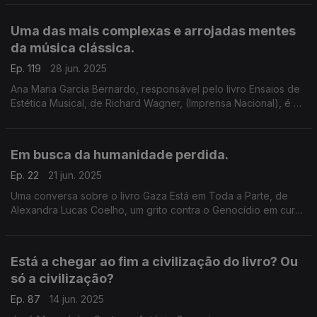
cinema: Jacques Rozier, cinema italiano,e mais
Uma das mais complexas e arrojadas mentes
da música clássica.
Ep. 119
28 jun. 2025
Ana Maria Garcia Bernardo, responsável pelo livro Ensaios de
Estética Musical, de Richard Wagner, (Imprensa Nacional), é a
convidada de Luís Caetano. O pensamento de Wagner como
nunca o tivemos na tradução em Portugal.
Em busca da humanidade perdida.
Ep. 22
21 jun. 2025
Uma conversa sobre o livro Gaza Está em Toda a Parte, de
Alexandra Lucas Coelho, um grito contra o Genocídio em curso
por parte da nação Israelita. Na 2ª hora, João Pedro Vala e o
seu singularíssimo Dicionário de Proust.
Está a chegar ao fim a civilização do livro? Ou
só a civilização?
Ep. 87
14 jun. 2025