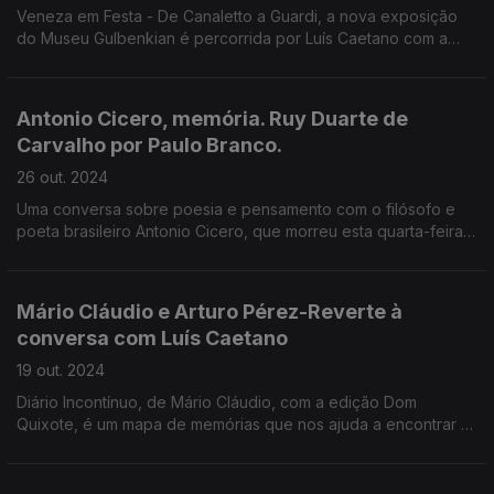
Veneza em Festa - De Canaletto a Guardi, a nova exposição
do Museu Gulbenkian é percorrida por Luís Caetano com a
comissária Luísa Sampaio, que nos desvenda as histórias de
grandes pintores da Sereníssima e suas obras.
Antonio Cicero, memória. Ruy Duarte de
Carvalho por Paulo Branco.
26 out. 2024
Uma conversa sobre poesia e pensamento com o filósofo e
poeta brasileiro Antonio Cicero, que morreu esta quarta-feira,
por decisão própria. E o filme Os Papéis do Inglês: Ruy Duarte
de Carvalho por Paulo Branco.
Mário Cláudio e Arturo Pérez-Reverte à
conversa com Luís Caetano
19 out. 2024
Diário Incontínuo, de Mário Cláudio, com a edição Dom
Quixote, é um mapa de memórias que nos ajuda a encontrar o
homem e o escritor. Revolução, o novo romance de Arturo
Pérez-Reverte (Asa), é um mergulho na História.