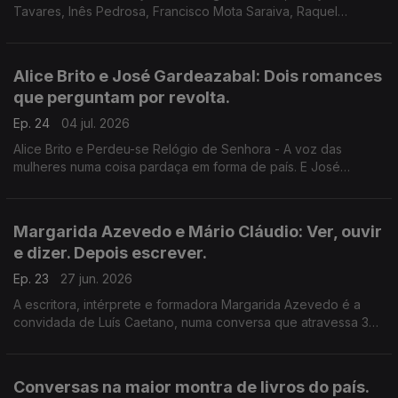
Tavares, Inês Pedrosa, Francisco Mota Saraiva, Raquel
Patriarca, Afonso Cruz, Rosa Alice Branco, Ana Alfredo, Carlos
Miranda, Renato Filipe Cardoso, Rui Lopes, Lara Alves, Daniel
Radu e mais.
Alice Brito e José Gardeazabal: Dois romances
que perguntam por revolta.
Ep. 24
04 jul. 2026
Alice Brito e Perdeu-se Relógio de Senhora - A voz das
mulheres numa coisa pardaça em forma de país. E José
Gardeazabal, com Mulher no Espaço - Falamos de espaço, da
América de Trump, de revolta e de rebanho, e de poesia
também.
Margarida Azevedo e Mário Cláudio: Ver, ouvir
e dizer. Depois escrever.
Ep. 23
27 jun. 2026
A escritora, intérprete e formadora Margarida Azevedo é a
convidada de Luís Caetano, numa conversa que atravessa 3
livros recentes. Na 2ª hora, Mário Cláudio, as crónicas para a
rádio, agora em livro: Fósforos Riscados no Vento.
Conversas na maior montra de livros do país.