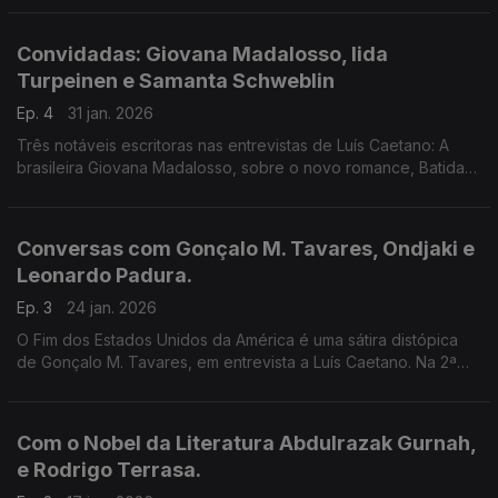
publicou Dei-te Olhos e Viste as trevas.
Convidadas: Giovana Madalosso, Iida
Turpeinen e Samanta Schweblin
Ep. 4
31 jan. 2026
Três notáveis escritoras nas entrevistas de Luís Caetano: A
brasileira Giovana Madalosso, sobre o novo romance, Batida
Só; A finlandesa Iida Turpeinen a propósito de A Existência da
Vida. E a Argentina Samanta Schweblin!
Conversas com Gonçalo M. Tavares, Ondjaki e
Leonardo Padura.
Ep. 3
24 jan. 2026
O Fim dos Estados Unidos da América é uma sátira distópica
de Gonçalo M. Tavares, em entrevista a Luís Caetano. Na 2ª
hora, a conversa é com o angolano Ondjaki e o cubano
Leonardo Padura: Vou contar-te uma história.
Com o Nobel da Literatura Abdulrazak Gurnah,
e Rodrigo Terrasa.