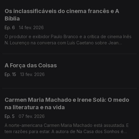
Melo. E os 60 anos dos Cinco Minutos de jazz.
Os inclassificáveis do cinema francês e A
Bíblia
Ep. 6
14 fev. 2026
O produtor e exibidor Paulo Branco e a crítica de cinema Inês
N. Lourenço na conversa com Luís Caetano sobre Jean
Eustache e Philippe Garrel. E Frederico Lourenço com FJ
Viegas: O caminho da tradução do livro dos livros.
A Força das Coisas
Ep. 15
13 fev. 2026
Carmen Maria Machado e Irene Solà: O medo
na literatura e na vida
Ep. 5
07 fev. 2026
A norte-americana Carmen Maria Machado está assustada. E
tem razões para estar. A autora de Na Casa dos Sonhos é
convidada de Luís Caetano, tal como a catalã Irene Solà, que