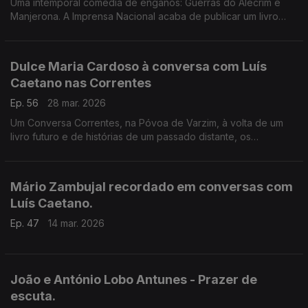
Uma intemporal comédia de enganos: Guerras do Alecrim e
Manjerona. A Imprensa Nacional acaba de publicar um livro
com 3 cd's que nos dão a produção d'Os Músicos do Tejo. E
escritor espanhol Miqui Otero, autor de Orquestra.
Dulce Maria Cardoso à conversa com Luís
Caetano nas Correntes
Ep. 56
28 mar. 2026
Um Conversa Correntes, na Póvoa de Varzim, à volta de um
livro futuro e de histórias de um passado distante, os
deslumbres da descoberta dos livros, as inquietações sobre
as coisas deste mundo e o olhar fascinado para o céu.
Mário Zambujal recordado em conversas com
Luís Caetano.
Ep. 47
14 mar. 2026
João e António Lobo Antunes - Prazer de
escuta.