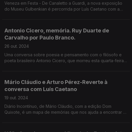
Veneza em Festa - De Canaletto a Guardi, a nova exposição
do Museu Gulbenkian é percorrida por Luís Caetano com a
comissária Luísa Sampaio, que nos desvenda as histórias de
grandes pintores da Sereníssima e suas obras.
Antonio Cicero, memória. Ruy Duarte de
Carvalho por Paulo Branco.
26 out. 2024
Uma conversa sobre poesia e pensamento com o filósofo e
poeta brasileiro Antonio Cicero, que morreu esta quarta-feira,
por decisão própria. E o filme Os Papéis do Inglês: Ruy Duarte
de Carvalho por Paulo Branco.
Mário Cláudio e Arturo Pérez-Reverte à
conversa com Luís Caetano
19 out. 2024
Diário Incontínuo, de Mário Cláudio, com a edição Dom
Quixote, é um mapa de memórias que nos ajuda a encontrar o
homem e o escritor. Revolução, o novo romance de Arturo
Pérez-Reverte (Asa), é um mergulho na História.