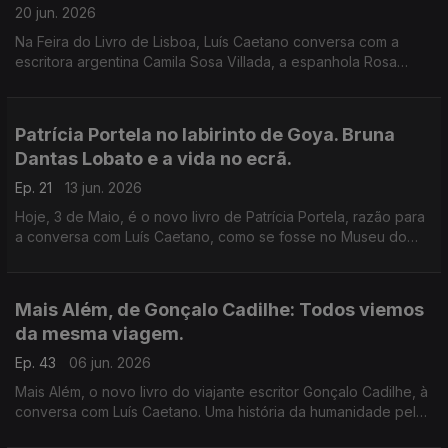
20 jun. 2026
Na Feira do Livro de Lisboa, Luís Caetano conversa com a
escritora argentina Camila Sosa Villada, a espanhola Rosa
Montero, o cabo verdiano Jorge Carlos Fonseca e com o
historiador Luís Filipe Thomaz.
Patrícia Portela no labirinto de Goya. Bruna
Dantas Lobato e a vida no ecrã.
Ep. 21
13 jun. 2026
Hoje, 3 de Maio, é o novo livro de Patrícia Portela, razão para
a conversa com Luís Caetano, como se fosse no Museu do
Prado. Também Bruna Dantas Lobato, autora de Horas Azuis.
Afeto, distância, tecnologia e a América de hoje.
Mais Além, de Gonçalo Cadilhe: Todos viemos
da mesma viagem.
Ep. 43
06 jun. 2026
Mais Além, o novo livro do viajante escritor Gonçalo Cadilhe, à
conversa com Luís Caetano. Uma história da humanidade pela
viagem e os viajantes, um relato íntimo da descoberta dos