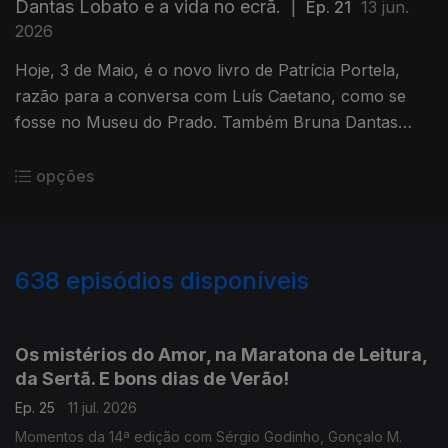
Dantas Lobato e a vida no ecrã.
|
Ep. 21
13 jun.
2026
Hoje, 3 de Maio, é o novo livro de Patrícia Portela,
razão para a conversa com Luís Caetano, como se
fosse no Museu do Prado. Também Bruna Dantas
Lobato, autora de Horas Azuis. Afeto, distância,
tecnologia e a América de hoje.
opções
638
episódios disponíveis
924845
904324
883059
854319
834624
811082
779778
Os mistérios do Amor, na Maratona de Leitura,
da Sertã. E bons dias de Verão!
Ep. 25
11 jul. 2026
Momentos da 14ª edição com Sérgio Godinho, Gonçalo M.