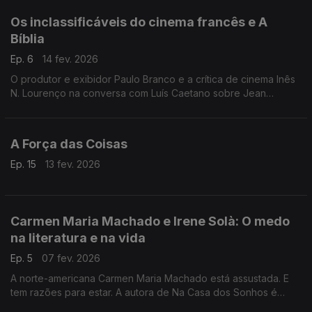
Os inclassificáveis do cinema francês e A
Bíblia
Ep. 6
14 fev. 2026
O produtor e exibidor Paulo Branco e a crítica de cinema Inês
N. Lourenço na conversa com Luís Caetano sobre Jean
Eustache e Philippe Garrel. E Frederico Lourenço com FJ
Viegas: O caminho da tradução do livro dos livros.
A Força das Coisas
Ep. 15
13 fev. 2026
Carmen Maria Machado e Irene Solà: O medo
na literatura e na vida
Ep. 5
07 fev. 2026
A norte-americana Carmen Maria Machado está assustada. E
tem razões para estar. A autora de Na Casa dos Sonhos é
convidada de Luís Caetano, tal como a catalã Irene Solà, que