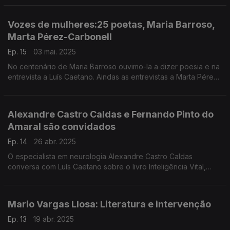
um filho. Edição Companhia das Letras.
Vozes de mulheres:25 poetas, Maria Barroso,
Marta Pérez-Carbonell
Ep. 15
03 mai. 2025
No centenário de Maria Barroso ouvimo-la a dizer poesia e na
entrevista a Luís Caetano. Aindas as entrevistas a Marta Pérez-
Carbonell sobre Nada mais ilusório, e a Manuel Alberto Valente
a propósito de 25 Poetas/25 de Ab
Alexandre Castro Caldas e Fernando Pinto do
Amaral são convidados
Ep. 14
26 abr. 2025
O especialista em neurologia Alexandre Castro Caldas
conversa com Luís Caetano sobre o livro Inteligência Vital,
Estupidez Artificial. Na segunda hora a conversa é com
Fernando Pinto do Amaral, sobre Contos Suicidas.
Mario Vargas Llosa: Literatura e intervenção
Ep. 13
19 abr. 2025