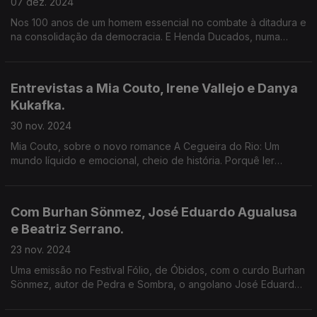
07 dez. 2024
Nos 100 anos de um homem essencial no combate à ditadura e
na consolidação da democracia. E Henda Ducados, numa
conversa sobre o pai, Mário Pinto de Andrade, a propósito do
documentário Mário, de Billy Woodberry.
Entrevistas a Mia Couto, Irene Vallejo e Danya
Kukafka.
30 nov. 2024
Mia Couto, sobre o novo romance A Cegueira do Rio: Um
mundo líquido e emocional, cheio de história. Porquê ler
(sobre) os clássicos? Irene vallejo responde em O Futuro
Recordado. E A voz das mulheres, por Danya Kukafka.
Com Burhan Sönmez, José Eduardo Agualusa
e Beatriz Serrano.
23 nov. 2024
Uma emissão no Festival Fólio, de Óbidos, com o curdo Burhan
Sönmez, autor de Pedra e Sombra, o angolano José Eduardo
Agualusa, que publicou Mestre dos Batuques e a espanhola
Beatriz Serrano, autora de O desencanto.