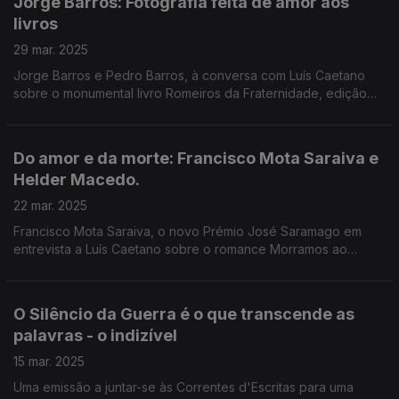
Jorge Barros: Fotografia feita de amor aos
livros
29 mar. 2025
Jorge Barros e Pedro Barros, à conversa com Luís Caetano
sobre o monumental livro Romeiros da Fraternidade, edição
Letras lavadas. Resulta de uma atração pelos Açores e pelo
humanismo da devoção, uma gramática estética.
Do amor e da morte: Francisco Mota Saraiva e
Helder Macedo.
22 mar. 2025
Francisco Mota Saraiva, o novo Prémio José Saramago em
entrevista a Luís Caetano sobre o romance Morramos ao
menos no porto (Quetzal). Depois, Helder Macedo, sobre a
poesia crepuscular de Corpos da Memória (Caminho).
O Silêncio da Guerra é o que transcende as
palavras - o indizível
15 mar. 2025
Uma emissão a juntar-se às Correntes d'Escritas para uma