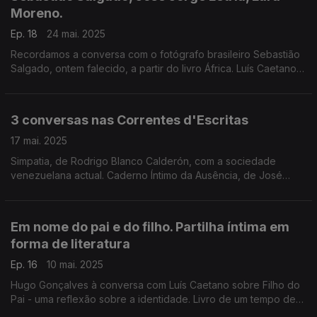
Moreno.
Ep. 18
24 mai. 2025
Recordamos a conversa com o fotógrafo brasileiro Sebastião
Salgado, ontem falecido, a partir do livro África. Luís Caetano
conversa também com o escritor e Presidente da SPA, José
Jorge Letria, e ainda com Lara Moreno.
3 conversas nas Correntes d'Escritas
17 mai. 2025
Simpatia, de Rodrigo Blanco Calderón, com a sociedade
venezuelana actual. Caderno Íntimo da Ausência, de José
Alberto Postiga, cartografia poética da vida do emigrante.
Adélia Carvalho e o prazer de ouvir uma história.
Em nome do pai e do filho. Partilha íntima em
forma de literatura
Ep. 16
10 mai. 2025
Hugo Gonçalves à conversa com Luís Caetano sobre Filho do
Pai - uma reflexão sobre a identidade. Livro de um tempo de
luto pela perda do pai e de celebração pelo nascimento de