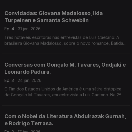
publicou Dei-te Olhos e Viste as trevas.
Convidadas: Giovana Madalosso, Iida
Turpeinen e Samanta Schweblin
Ep. 4
31 jan. 2026
Três notáveis escritoras nas entrevistas de Luís Caetano: A
brasileira Giovana Madalosso, sobre o novo romance, Batida
Só; A finlandesa Iida Turpeinen a propósito de A Existência da
Vida. E a Argentina Samanta Schweblin!
Conversas com Gonçalo M. Tavares, Ondjaki e
Leonardo Padura.
Ep. 3
24 jan. 2026
O Fim dos Estados Unidos da América é uma sátira distópica
de Gonçalo M. Tavares, em entrevista a Luís Caetano. Na 2ª
hora, a conversa é com o angolano Ondjaki e o cubano
Leonardo Padura: Vou contar-te uma história.
Com o Nobel da Literatura Abdulrazak Gurnah,
e Rodrigo Terrasa.
Ep. 2
17 jan. 2026