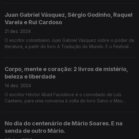
do Booker, sobre A Floresta de Birnam.
Juan Gabriel Vásquez, Sérgio Godinho, Raquel
Varela e Rui Cardoso
21 dez. 2024
O escritor colombiano Juan Gabriel Vásquez sobre o poder da
literatura, a partir do livro A Tradução do Mundo. E o Festival
Literário Livros a Oeste, na Lourinhã: Orgulhosamente Nós -
Uma conversa sobre Liberdade.
Corpo, mente e coração: 2 livros de mistério,
beleza e liberdade
14 dez. 2024
O escritor Héctor Abad Faciolince é o convidado de Luís
Caetano, para uma conversa à volta do livro Salvo o Meu
Coração, Tudo Está Bem, agora. Depois, Luís Fernandes,
psicólogo e poeta, autor de Se o Meu Corpo falasse.
No dia do centenário de Mário Soares. E na
senda de outro Mário.