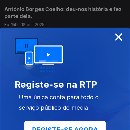
António Borges Coelho: deu-nos história e fez
parte dela.
Ep. 159
18 out. 2025
×
Recordamos a entrevista de Luís Caetano ao historiador e
poeta António Borges Coelho, uma vida de luta pela liberdade,
o conhecimento e a justiça que terminou ontem, aos 97 anos.
Escutamos as suas crónicas e a sua poesia
A espantosa capacidade humana de criar e
fruir da música.
Ep. 30
11 out. 2025
Registe-se na RTP
A Harmonia das Esferas - Música, ciência e os mistérios do
universo, livro de João Paulo André e Carlos Fiolhais. Dois
sábios da química e da física levam-nos numa extraordinária
Uma única conta para todo o
viagem, em conversa com Luís Caetano.
serviço público de media
A Água aprende-se com a sede e o amor com o
medo.
Ep. 29
04 out. 2025