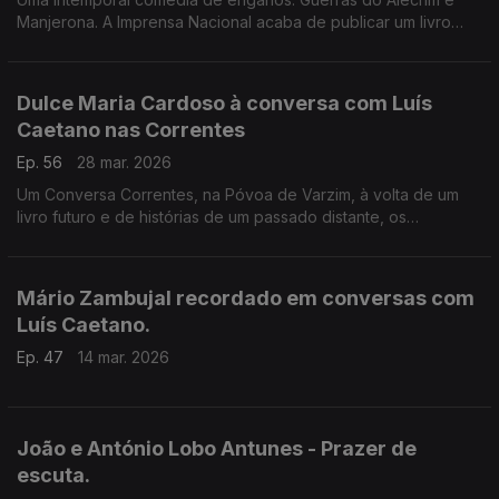
Manjerona. A Imprensa Nacional acaba de publicar um livro
com 3 cd's que nos dão a produção d'Os Músicos do Tejo. E
escritor espanhol Miqui Otero, autor de Orquestra.
Dulce Maria Cardoso à conversa com Luís
Caetano nas Correntes
Ep. 56
28 mar. 2026
Um Conversa Correntes, na Póvoa de Varzim, à volta de um
livro futuro e de histórias de um passado distante, os
deslumbres da descoberta dos livros, as inquietações sobre
as coisas deste mundo e o olhar fascinado para o céu.
Mário Zambujal recordado em conversas com
Luís Caetano.
Ep. 47
14 mar. 2026
João e António Lobo Antunes - Prazer de
escuta.