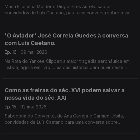
Maria Filomena Molder e Diogo Pires Aurélio são os
convidados de Luís Caetano, para uma conversa sobre a vida
e o pensamento de Fernando Gil, que morreu há 20 anos, e
cuja obra vai agora ser editada pela IN.
'O Aviador' José Correia Guedes à conversa
com Luís Caetano.
Ep. 16
09 mai. 2026
Na Rota do Yankee Clipper: a maior tragédia aeronáutica em
Lisboa, agora em livro. Uma das histórias para ouvir neste
programa, que nos leva ao fascinante mundo da aviação,
como a do sequestro do avião deste comandante em 1980.
Imperdível.
Como as freiras do séc. XVI podem salvar a
nossa vida do séc. XXI
Ep. 15
02 mai. 2026
Sabedoria do Convento, de Ana Garriga e Carmen Urbita,
convidadas de Luís Caetano para uma conversa sobre
mulheres que na clausura encontraram liberdade. E Teresa
d'Ávila, ou Santa Teresa de Jesus, por Ana Luísa Amaral. E o