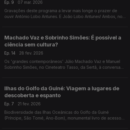
Ep. 9
07 mar. 2026
Gravações deste programa a levar mais longe o prazer de
ouvir António Lobo Antunes. E João Lobo Antunes! Ambos, no
Festival Internacional de Cultura, em Cascais. Depois, o
Escritaria de 2012. Um programa de Luís Caetano.
Machado Vaz e Sobrinho Simões: É possível a
ciência sem cultura?
Ep. 14
28 fev. 2026
Os 'grandes contemporâneos' Júlio Machado Vaz e Manuel
Sobrinho Simões, no Cineteatro Tasso, da Sertã, à conversa
com Luís Caetano. Reflexões sobre o mundo de hoje e um
olhar a duas vidas dedicadas ao conhecimento.
Ilhas do Golfo da Guiné: Viagem a lugares de
descoberta e espanto
Ep. 7
21 fev. 2026
Biodiversidade das Ilhas Oceânicas do Golfo da Guiné
(Príncipe, São Tomé, Ano-Bom), monumental livro de acesso
gratuito, na conversa de Luís Caetano com o biólogo Martim
Melo. E os 60 anos dos Cinco Minutos de jazz.