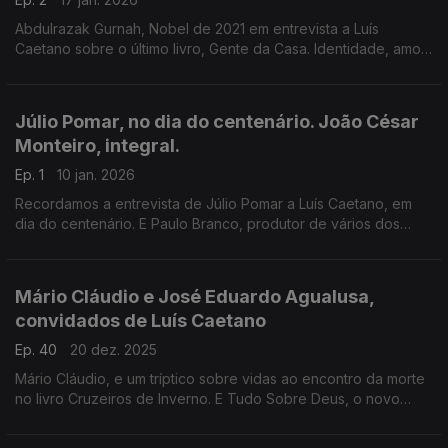
Abdulrazak Gurnah, Nobel de 2021 em entrevista a Luís
Caetano sobre o último livro, Gente da Casa. Identidade, amor,
racismo, e mais. E Rodrigo Terrasa à conversa sobre O abismo
do esquecimento, que assina com Paco Roca.
Júlio Pomar, no dia do centenário. João César
Monteiro, integral.
Ep. 1
10 jan. 2026
Recordamos a entrevista de Júlio Pomar a Luís Caetano, em
dia do centenário. E Paulo Branco, produtor de vários dos
filmes de João César Monteiro, recorda histórias e memórias
agora que todos os filmes são repostos.
Mário Cláudio e José Eduardo Agualusa,
convidados de Luís Caetano
Ep. 40
20 dez. 2025
Mário Cláudio, e um tríptico sobre vidas ao encontro da morte
no livro Cruzeiros de Inverno. E Tudo Sobre Deus, o novo
romance de José Eduardo Agualusa, que fala de fé, poesia,
IA, e porcos que grunhem sem vergonha.