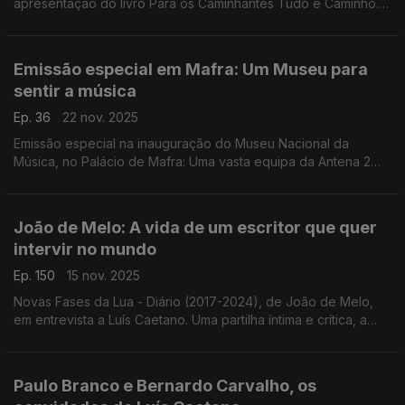
apresentação do livro Para os Caminhantes Tudo é Caminho. E
Pra Lhe Dizer, novo livro de Adriana Calcanhotto, reunião de
letras poema. Em leituras para rádio.
Emissão especial em Mafra: Um Museu para
sentir a música
Ep. 36
22 nov. 2025
Emissão especial na inauguração do Museu Nacional da
Música, no Palácio de Mafra: Uma vasta equipa da Antena 2
para celebrar um espaço onde a música se dá a conhecer e a
sentir. Um lugar de muitas histórias e deslumbres.
João de Melo: A vida de um escritor que quer
intervir no mundo
Ep. 150
15 nov. 2025
Novas Fases da Lua - Diário (2017-2024), de João de Melo,
em entrevista a Luís Caetano. Uma partilha íntima e crítica, a
olhar o mundo, e de paixão pela literatura. E ouvimos a nova
poesia do livro Longos Versos Longos.
Paulo Branco e Bernardo Carvalho, os