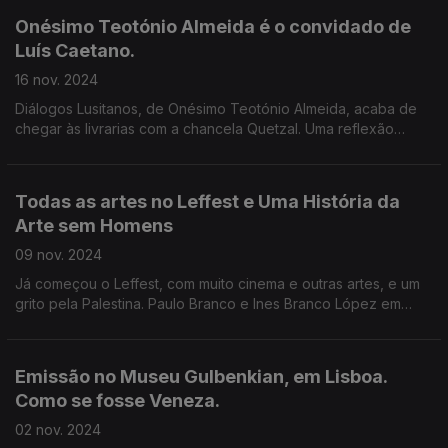
Onésimo Teotónio Almeida é o convidado de
Luís Caetano.
16 nov. 2024
Diálogos Lusitanos, de Onésimo Teotónio Almeida, acaba de
chegar às livrarias com a chancela Quetzal. Uma reflexão
filosófica e literária sobre grandes nomes da cultura do século
XX, muitos deles em relação próxima.
Todas as artes no Leffest e Uma História da
Arte sem Homens
09 nov. 2024
Já começou o Leffest, com muito cinema e outras artes, e um
grito pela Palestina. Paulo Branco e Ines Branco López em
entrevista a Luís Caetano. E a historiadora Katy Hessel, sobre
Uma História da Arte sem Homens
Emissão no Museu Gulbenkian, em Lisboa.
Como se fosse Veneza.
02 nov. 2024