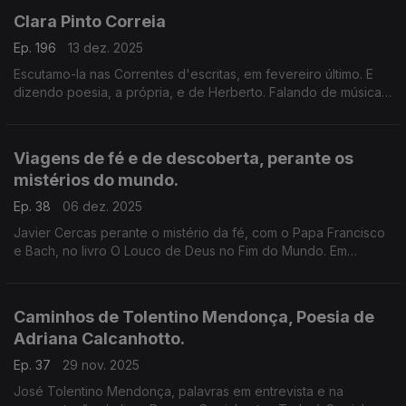
Clara Pinto Correia
Ep. 196
13 dez. 2025
Escutamo-la nas Correntes d'escritas, em fevereiro último. E
dizendo poesia, a própria, e de Herberto. Falando de músicas
da sua vida, e cantando. Apresentando-se ao mundo, nos
EUA, e em entrevistas a Luís Caetano.
Viagens de fé e de descoberta, perante os
mistérios do mundo.
Ep. 38
06 dez. 2025
Javier Cercas perante o mistério da fé, com o Papa Francisco
e Bach, no livro O Louco de Deus no Fim do Mundo. Em
entrevista a Luís Caetano. E a Carta escrita por Pero Vaz de
Caminha, na conversa com João Alves Dias.
Caminhos de Tolentino Mendonça, Poesia de
Adriana Calcanhotto.
Ep. 37
29 nov. 2025
José Tolentino Mendonça, palavras em entrevista e na