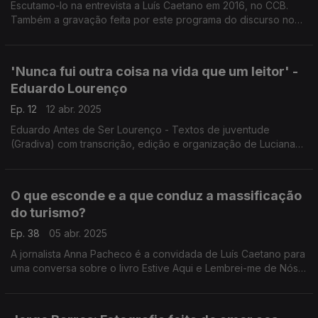
Escutamo-lo na entrevista a Luís Caetano em 2016, no CCB.
Também a gravação feita por este programa do discurso no
Honoris Causa, em 2014. Recordamos testemunhos de Mega
Ferreira, Nélida Piñon, Francisco José Viegas.
'Nunca fui outra coisa na vida que um leitor' -
Eduardo Lourenço
Ep. 12
12 abr. 2025
Eduardo Antes de Ser Lourenço - Textos de juventude
(Gradiva) com transcrição, edição e organização de Luciana
Leiderfarb, a permitir-nos a descoberta do pensador nos seus
anos de crescimento, espanto e descoberta.
O que esconde e a que conduz a massificação
do turismo?
Ep. 38
05 abr. 2025
A jornalista Anna Pacheco é a convidada de Luís Caetano para
uma conversa sobre o livro Estive Aqui e Lembrei-me de Nós
(Objectiva). Na 2ª hora, Margarida Ferra, que acaba de
publicar Saber Perder (Companhia das Letras).