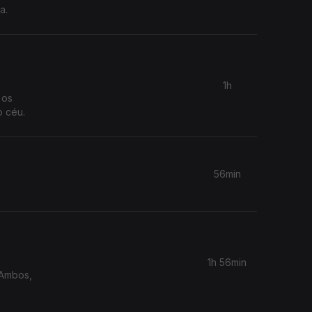
a.
1h
 os
o céu.
56min
1h 56min
 Ambos,