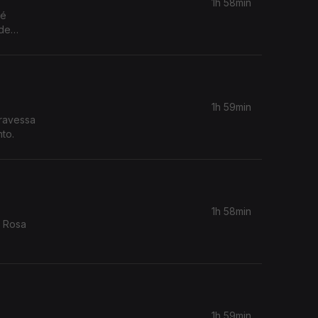
1h 58min
sé
 de
1h 59min
travessa
nto.
1h 58min
a Rosa
1h 59min