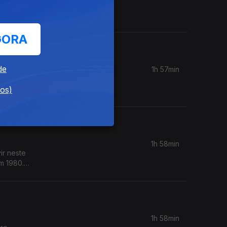
que se
GORA
de
1h 57min
vida e o
dos)
1h 58min
ir neste
m 1980.
1h 58min