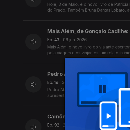
Hoje, 3 de Maio, é o novo livro de Patríc
do Prado. Também Bruna Dantas Lobato, aut
Mais Além, de Gonçalo Cadilhe
Ep. 43
06 jun. 2026
Mais Além, o novo livro do viajante escrit
pela viagem e os viajantes, um relato ínti
Pedro Abrunhosa em entrevista: 
Ep. 19
30 mai. 2026
Pedro Abrunhosa é o convidado de Luís Cae
apresenta, e tem novo disco de originais
contar.
Camões Hoje, um olhar poliédri
Ep. 92
23 mai. 2026