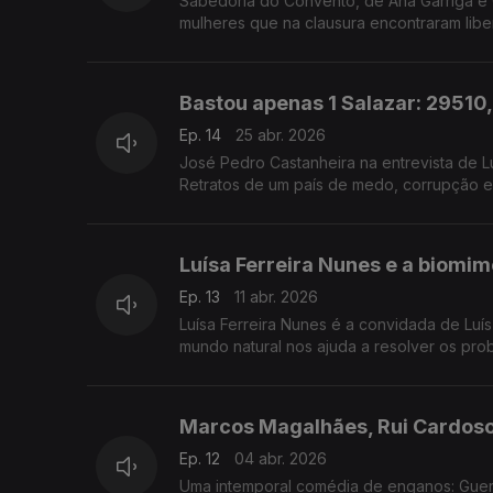
Sabedoria do Convento, de Ana Garriga e 
mulheres que na clausura encontraram liber
livro, feito leitura e música, por Andrea Lupi
Bastou apenas 1 Salazar: 29510,
Ep. 14
25 abr. 2026
José Pedro Castanheira na entrevista de L
Retratos de um país de medo, corrupção e
da história.
Luísa Ferreira Nunes e a biomim
Ep. 13
11 abr. 2026
Luísa Ferreira Nunes é a convidada de Luí
mundo natural nos ajuda a resolver os pro
Marcos Magalhães, Rui Cardoso
Ep. 12
04 abr. 2026
Uma intemporal comédia de enganos: Guerr