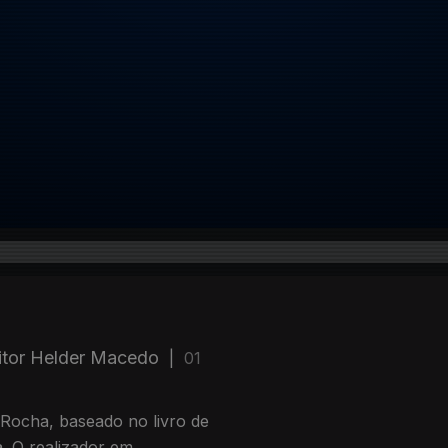
ritor Helder Macedo
|
01
e Rocha, baseado no livro de
a. O realizador em