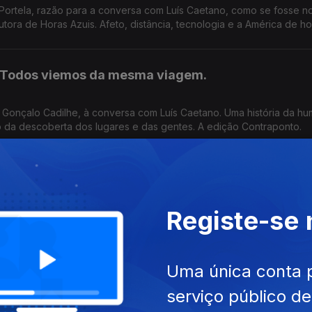
ia Portela, razão para a conversa com Luís Caetano, como se fosse 
ora de Horas Azuis. Afeto, distância, tecnologia e a América de ho
: Todos viemos da mesma viagem.
or Gonçalo Cadilhe, à conversa com Luís Caetano. Uma história da h
mo da descoberta dos lugares e das gentes. A edição Contraponto.
música, palavra, poesia, silêncio.
Registe-se
tano. Publicou dois livros com as letras das canções, que Lídia J
. Conversa com um músico que tem poemas para publicar e uma vida
Uma única conta 
co na conversa com Rita Marnoto.
serviço público d