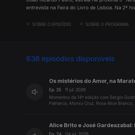
entrevista na Feira do Livro de Lisboa. Na 2ª 
Macedo
SOBRE O EPISÓDIO
SOBRE O PROGRAMA
638
episódios disponíveis
924845
904324
Os mistérios do Amor, na Marato
Ep. 25
11 jul. 2026
Momentos da 14ª edição com Sérgio Godinh
Patriarca, Afonso Cruz, Rosa Alice Branco,
Daniel Radu e mais.
Alice Brito e José Gardeazabal
Ep. 24
04 jul. 2026