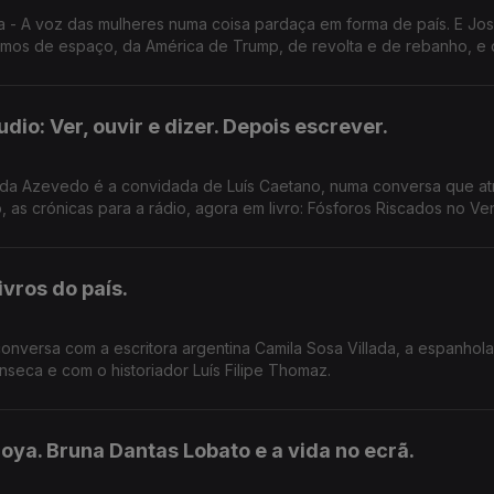
a - A voz das mulheres numa coisa pardaça em forma de país. E Jo
mos de espaço, da América de Trump, de revolta e de rebanho, e
io: Ver, ouvir e dizer. Depois escrever.
arida Azevedo é a convidada de Luís Caetano, numa conversa que a
o, as crónicas para a rádio, agora em livro: Fósforos Riscados no Ve
vros do país.
conversa com a escritora argentina Camila Sosa Villada, a espanhol
seca e com o historiador Luís Filipe Thomaz.
 Goya. Bruna Dantas Lobato e a vida no ecrã.