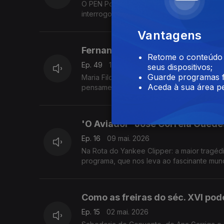
O PEN Portugal organiza um ciclo de con
interrogou perante o mundo e foi ao encon
Vantagens
Fernando Gil - A filosofia enqua
Retome o conteúdo a
Ep. 49
16 mai. 2026
seus dispositivos;
Guarde programas f
Maria Filomena Molder e Diogo Pires Aurél
Aceda à sua área pe
pensamento de Fernando Gil, que morreu há
'O Aviador' José Correia Guede
Ep. 16
09 mai. 2026
Na Rota do Yankee Clipper: a maior tragédi
programa, que nos leva ao fascinante mu
Imperdível.
Como as freiras do séc. XVI pod
Ep. 15
02 mai. 2026