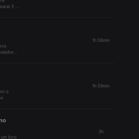
bre
aral. E o
1h 58min
ava.
puladores
1h 59min
omo o
ão
no
2h
um livro