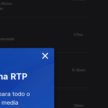
no Museu
je.
57min
umanidade
×
1h 58min
 na RTP
orge
 para
para todo o
e media
59min