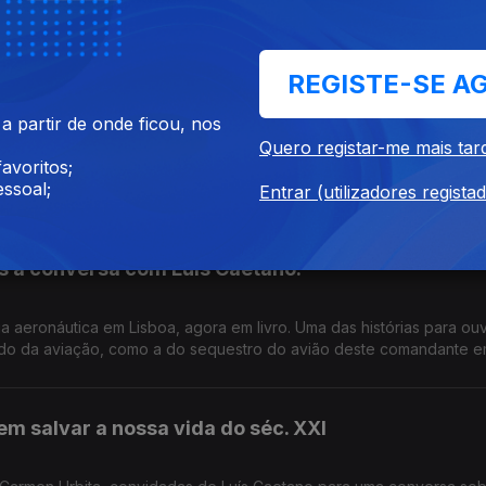
ferências que nos dá a contemporaneidade de Camões, um homem 
tro dele. Rita Marnoto é a convidada de Luís Caetano.
REGISTE-SE A
nto uma das belas artes
 partir de onde ficou, nos
Quero registar-me mais tar
avoritos;
io são os convidados de Luís Caetano, para uma conversa sobre a 
ssoal;
 20 anos, e cuja obra vai agora ser editada pela IN.
Entrar (utilizadores regista
s à conversa com Luís Caetano.
a aeronáutica em Lisboa, agora em livro. Uma das histórias para ouv
ndo da aviação, como a do sequestro do avião deste comandante e
em salvar a nossa vida do séc. XXI