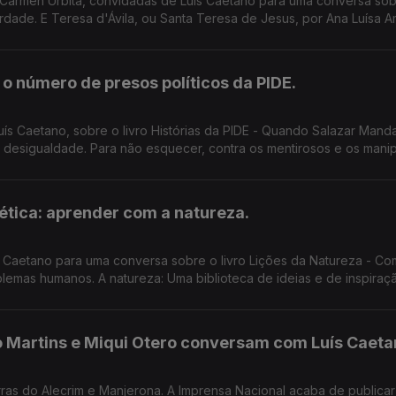
Carmen Urbita, convidadas de Luís Caetano para uma conversa so
dade. E Teresa d'Ávila, ou Santa Teresa de Jesus, por Ana Luísa Am
.
 o número de presos políticos da PIDE.
uís Caetano, sobre o livro Histórias da PIDE - Quando Salazar Mand
 desigualdade. Para não esquecer, contra os mentirosos e os mani
ética: aprender com a natureza.
s Caetano para uma conversa sobre o livro Lições da Natureza - C
blemas humanos. A natureza: Uma biblioteca de ideias e de inspiraç
 Martins e Miqui Otero conversam com Luís Caeta
as do Alecrim e Manjerona. A Imprensa Nacional acaba de publicar 