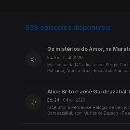
638
episódios disponíveis
924845
904324
883059
Os mistérios do Amor, na Marato
Ep. 25
11 jul. 2026
Momentos da 14ª edição com Sérgio Godinh
Patriarca, Afonso Cruz, Rosa Alice Branco,
Daniel Radu e mais.
Alice Brito e José Gardeazabal
Ep. 24
04 jul. 2026
Alice Brito e Perdeu-se Relógio de Senhor
Gardeazabal, com Mulher no Espaço - Fala
poesia também.