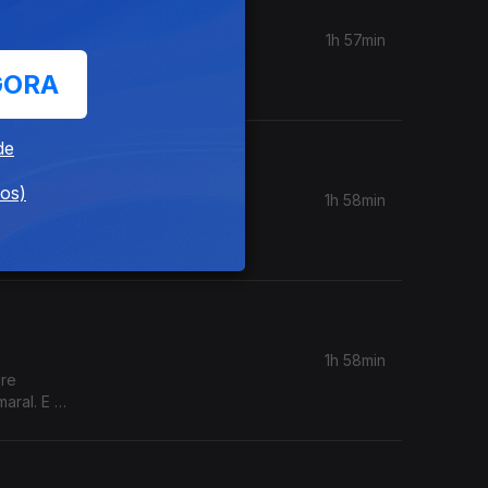
1h 57min
vida e o
GORA
de
dos)
1h 58min
ir neste
m 1980.
1h 58min
bre
aral. E o