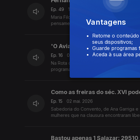
Fernando Gil - A filosofia enqua
Ep. 49
16 mai. 2026
Maria Filomena Molder e Diogo Pires Aurél
Vantagens
pensamento de Fernando Gil, que morreu há
Retome o conteúdo a
seus dispositivos;
'O Aviador' José Correia Guede
Guarde programas f
Aceda à sua área pe
Ep. 16
09 mai. 2026
Na Rota do Yankee Clipper: a maior tragédi
programa, que nos leva ao fascinante mu
Imperdível.
Como as freiras do séc. XVI pod
Ep. 15
02 mai. 2026
Sabedoria do Convento, de Ana Garriga e 
mulheres que na clausura encontraram liber
livro, feito leitura e música, por Andrea Lupi
Bastou apenas 1 Salazar: 29510,