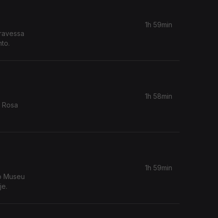
1h 59min
travessa
nto.
1h 58min
a Rosa
1h 59min
no Museu
je.