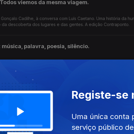
: Todos viemos da mesma viagem.
or Gonçalo Cadilhe, à conversa com Luís Caetano. Uma história da h
mo da descoberta dos lugares e das gentes. A edição Contraponto.
música, palavra, poesia, silêncio.
tano. Publicou dois livros com as letras das canções, que Lídia J
. Conversa com um músico que tem poemas para publicar e uma vida
co na conversa com Rita Marnoto.
Registe-se
ferências que nos dá a contemporaneidade de Camões, um homem 
tro dele. Rita Marnoto é a convidada de Luís Caetano.
Uma única conta 
serviço público d