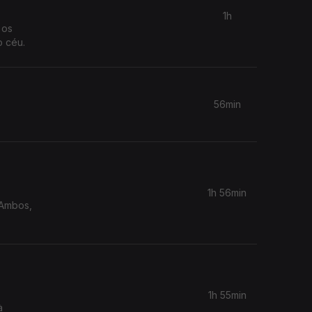
1h
 os
o céu.
56min
1h 56min
 Ambos,
1h 55min
à