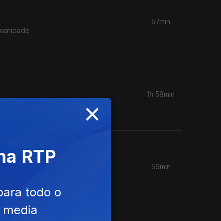
57min
umanidade
1h 58min
×
orge
 para
 na RTP
59min
que se
para todo o
e media