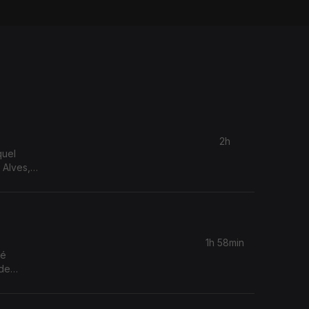
2h
quel
 Alves,
1h 58min
sé
 de