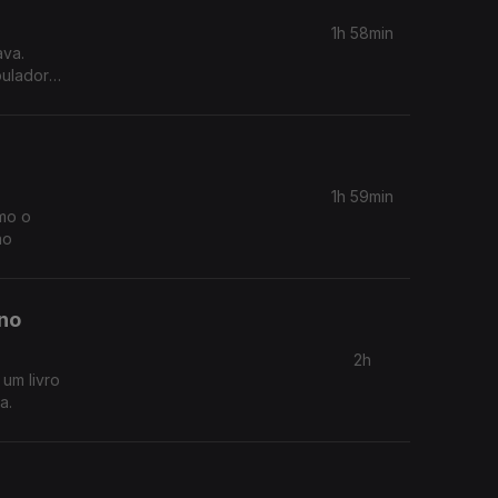
1h 58min
ava.
puladores
1h 59min
omo o
ão
no
2h
um livro
a.