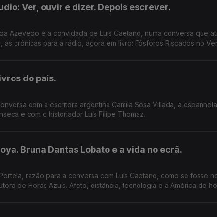
io: Ver, ouvir e dizer. Depois escrever.
arida Azevedo é a convidada de Luís Caetano, numa conversa que a
o, as crónicas para a rádio, agora em livro: Fósforos Riscados no Ve
vros do país.
conversa com a escritora argentina Camila Sosa Villada, a espanhol
seca e com o historiador Luís Filipe Thomaz.
 Goya. Bruna Dantas Lobato e a vida no ecrã.
ia Portela, razão para a conversa com Luís Caetano, como se fosse 
ora de Horas Azuis. Afeto, distância, tecnologia e a América de ho