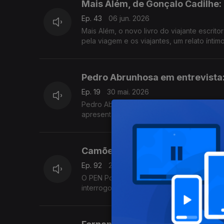
Mais Além, de Gonçalo Cadilhe
Ep. 43
06 jun. 2026
Mais Além, o novo livro do viajante escrit
pela viagem e os viajantes, um relato ínti
Pedro Abrunhosa em entrevista: 
Ep. 19
30 mai. 2026
Pedro Abrunhosa é o convidado de Luís Cae
apresenta, e tem novo disco de originais
contar.
Camões Hoje, um olhar poliédri
Ep. 92
23 mai. 2026
O PEN Portugal organiza um ciclo de con
interrogou perante o mundo e foi ao encon