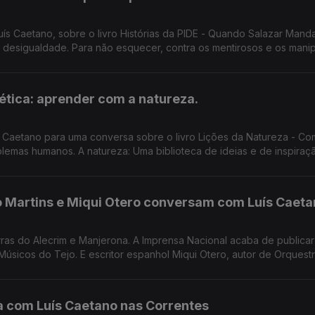
uís Caetano, sobre o livro Histórias da PIDE - Quando Salazar Mand
 desigualdade. Para não esquecer, contra os mentirosos e os mani
ética: aprender com a natureza.
s Caetano para uma conversa sobre o livro Lições da Natureza - C
blemas humanos. A natureza: Uma biblioteca de ideias e de inspiraç
 Martins e Miqui Otero conversam com Luís Caeta
as do Alecrim e Manjerona. A Imprensa Nacional acaba de publicar 
sicos do Tejo. E escritor espanhol Miqui Otero, autor de Orquestr
a com Luís Caetano nas Correntes