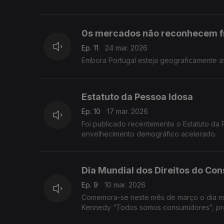
serviços.
0s mercados não reconhecem f
Ep. 11
24 mar. 2026
Embora Portugal esteja geograficamente a
Estatuto da Pessoa Idosa
Ep. 10
17 mar. 2026
Foi publicado recentemente o Estatuto da 
envelhecimento demográfico acelerado.
Dia Mundial dos Direitos do Co
Ep. 9
10 mar. 2026
Comemora-se neste mês de março o dia mundial dos direitos do consumidor. E recordamos a célebre frase de John
Kennedy “Todos somos consumidores”, prof
Geral das Nações Unidas (ONU), em 1983, 