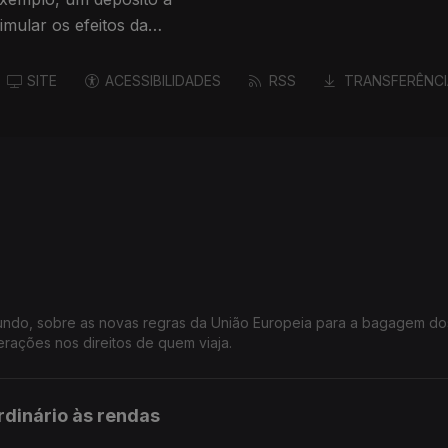
mular os efeitos da
SITE
ACESSIBILIDADES
RSS
TRANSFERÊNCI
a
undo, sobre as novas regras da União Europeia para a bagagem do
erações nos direitos de quem viaja.
dinário às rendas