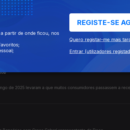
entes, em particular a garantia pública que permite, em certos c
 têm contribuído para facilitar o acesso ao crédito, sobretudo entr
REGISTE-SE A
 partir de onde ficou, nos
Quero registar-me mais tar
avoritos;
a, a DECO tem recebido diversas questões de consumidores relaci
ssoal;
 modelo de devolução de embalagens.
Entrar (utilizadores regista
nte
longo de 2025 levaram a que muitos consumidores passassem a rec