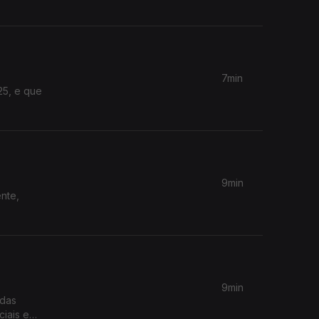
7min
25, e que
9min
9min
 das
iais e