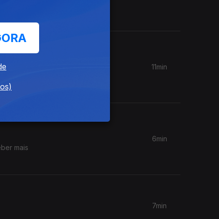
asos o
e os mais
GORA
de
11min
onadas
dos)
6min
eber mais
7min