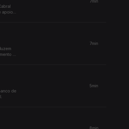
7min
Cabral
e apoio
rescente
7min
oduzem
imento e
lora.
5min
 Banco de
l.
8min