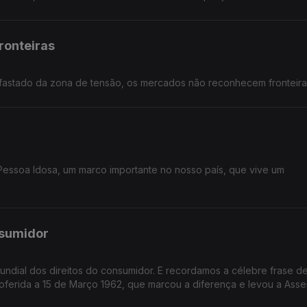
ronteiras
fastado da zona de tensão, os mercados não reconhecem fronteira
Pessoa Idosa, um marco importante no nosso país, que vive um
nsumidor
erida a 15 de Março 1962, que marcou a diferença e levou a Asse
a adotar os Direitos do Consumidor como Diretrizes das Nações Un