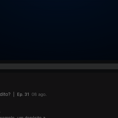
dito?
|
Ep. 31
08 ago.
.
 exemplo, um depósito a