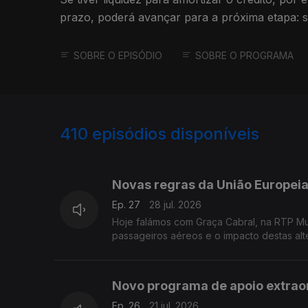
prazo, poderá avançar para a próxima etapa: si
amortização na sua prestação.
SOBRE O EPISÓDIO
SOBRE O PROGRAMA
410
episódios disponíveis
923557
903515
Novas regras da União Europei
Ep. 27
28 jul. 2026
Hoje falámos com Graça Cabral, na RTP M
passageiros aéreos e o impacto destas alt
Novo programa de apoio extraor
Ep. 26
21 jul. 2026