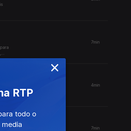
is
nte,
7min
 para
,
×
4min
 na RTP
orma
e, na
para todo o
e media
7min