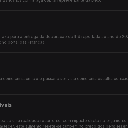
s Bancários com Graça Cabral representante da Deco
o prazo para a entrega da declaração de IRS reportada ao ano de 20
t no portal das Finanças
íveis
nou-se uma realidade recorrente, com impacto direto no orçamento
abastecer, este aumento reflete-se também no preço dos bens essenc