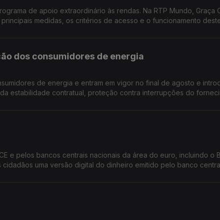
ograma de apoio extraordinário às rendas. Na RTP Mundo, Graça 
 principais medidas, os critérios de acesso e o funcionamento dest
es no pagamento da habitação. A iniciativa surge num contexto de c
uda à DECO a aumentarem 67% este ano.
ção dos consumidores de energia
sumidores de energia e entram em vigor no final de agosto e intr
da estabilidade contratual, proteção contra interrupções do fornec
lneráveis. Saiba tudo com Graça Cabral na conversa com Isabel F
BCE e pelos bancos centrais nacionais da área do euro, incluindo o
s cidadãos uma versão digital do dinheiro emitido pelo banco centra