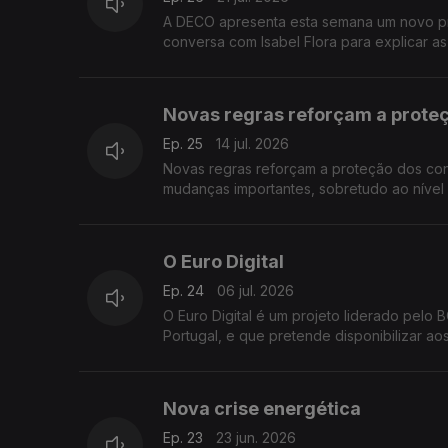
A DECO apresenta esta semana um novo pr
conversa com Isabel Flora para explicar as
destinado a ajudar famílias com dificuldad
procura por apoio, com os pedidos de aj
Novas regras reforçam a prote
Ep. 25
14 jul. 2026
Novas regras reforçam a proteção dos con
mudanças importantes, sobretudo ao nível 
apoio aos consumidores economicamente vu
O Euro Digital
Ep. 24
06 jul. 2026
O Euro Digital é um projeto liderado pelo 
Portugal, e que pretende disponibilizar ao
Nova crise energética
Ep. 23
23 jun. 2026