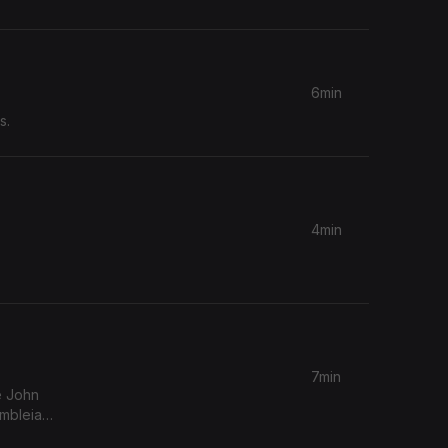
6min
s.
4min
7min
mbleia
idas