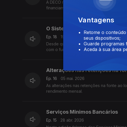
A DECO reconhece que algumas medidas rec
financiamento até 100% do valor do imóvel,
jovens.
Vantagens
O Sistema Volta
Retome o conteúdo a
Ep. 18
19 mai. 2026
seus dispositivos;
Guarde programas f
Desde que entrou em vigor o Sistema Volt
Aceda à sua área pe
com o funcionamento prático deste novo
Alterações nas retenções na fo
Ep. 16
05 mai. 2026
As alterações nas retenções na fonte ao 
rendimento mensal.
Serviços Minimos Bancários
Ep. 15
28 abr. 2026