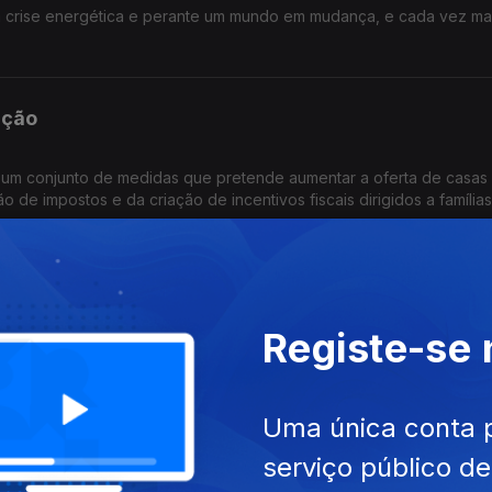
a crise energética e perante um mundo em mudança, e cada vez ma
 como um sacrifício e passar a ser vista como uma escolha conscie
ação
z um conjunto de medidas que pretende aumentar a oferta de casas
de impostos e da criação de incentivos fiscais dirigidos a famílias
Registe-se
e maio, a aplicação de uma multa de 200 milhões de euros à plataf
rviços Digitais, considerando que a empresa falhou, nomeadament
iados à venda de produtos ilegais na plataforma.
Uma única conta 
cesso ao crédito
serviço público d