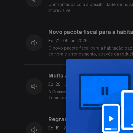
Confrontados com a possibilidade de nov
imprevisível.
A poupança deverá deixar de ser encarada
inteligente, que poderá ser até libertadora.
Novo pacote fiscal para a habit
Ep. 21
09 jun. 2026
O novo pacote fiscal para a habitação tra
compra e arrendamento, através da redução 
proprietários e investidores.
Multa à plataforma Temu
Ep. 20
02 jun. 2026
A Comissão Europeia anunciou no dia 28 d
Temu por infrações ao Regulamento dos Se
identificação e avaliação dos riscos assoc
Regras mais apertadas para o a
Ep. 19
26 mai. 2026