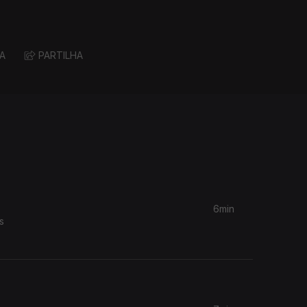
A
PARTILHA
6min
s