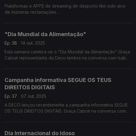
Plataformas e APPS de streaming de desporto têm sido alvo
de inúmeras reclamações
São muitos os consumidores que têm contactado a DECO por
terem efetuado uma subscrição gratuita de 1 mês da
plataforma de streaming de desporto (DAZN) e que estão
"Dia Mundial da Alimentação"
agora a ser confrontados com uma fidelização de 12 meses,
quando nenhuma informação sobre a duração desse contrato
Ep. 38
14 out. 2025
e requisitos da sua denúncia
Esta semana celebra-se o "Dia Mundial da Alimentação" Graça
Cabral representante da Deco lembra na conversa com Isabel
Flora que se estima que o número de habitantes do planeta vai
ultrapassar os nove bilhões de pessoas em 2050 e que a
produção mundial de alimentos vai ter de aumentar em 60%
Campanha informativa SEGUE OS TEUS
para conseguir dar resposta às necessidades alimentares da
DIREITOS DIGITAIS
população mundial.
Ep. 37
07 out. 2025
A DECO lançou recentemente a campanha informativa SEGUE
OS TEUS DIREITOS DIGITAIS. Graça Cabral na conversa com
Isabel Flora sobre esta iniciativa, que quer informar os
consumidores sobre os seus direitos digitais, divulgando
práticas online proibidas e ainda como reagir perante um ato
Dia Internacional do Idoso
abusivo e lesivo