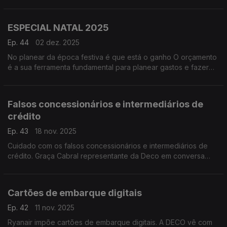
de compras. O Natal aproxima-se rapidamente.
ESPECIAL NATAL 2025
Ep. 44
02 dez. 2025
No planear da época festiva é que está o ganho O orçamento
é a sua ferramenta fundamental para planear gastos e fazer
um "check-up" da vida financeira.
Falsos concessionários e intermediários de
crédito
Ep. 43
18 nov. 2025
Cuidado com os falsos concessionários e intermediários de
crédito. Graça Cabral representante da Deco em conversa
com Isabel Flora alerta os consumidores para os riscos de
fraude através de mensagens enganadoras e até fraudulentas
que abundam em momentos de maior crise financeira.
Cartões de embarque digitais
Ep. 42
11 nov. 2025
Ryanair impõe cartões de embarque digitais. A DECO vê com