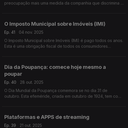
preocupação mais uma medida da companhia que discrimina e
dificulta a vida a passageiros que não têm smartphones ou
simplesmente menos familiarizados com ferramentas digitais.
O Imposto Municipal sobre Imóveis (IMI)
Ep. 41
04 nov. 2025
O Imposto Municipal sobre Imóveis (IMI) é pago todos os anos.
Esta é uma obrigação fiscal de todos os consumidores
proprietários de imóveis.
Graça Cabral representante da Deco recorda os prazos para
pagamento deste imposto na conversa com Isabel Flora.
Dia da Poupança: comece hoje mesmo a
poupar
Ep. 40
28 out. 2025
O Dia Mundial da Poupança comemora se no dia 31 de
outubro. Esta efeméride, criada em outubro de 1924, tem como
objetivo principal alertar os consumidores para a necessidade
de gerirem os gastos e de amealhar alguma liquidez, de forma
a evitar situações de endividamento ou até sobre-
Plataformas e APPS de streaming
endividamento.
Ep. 39
21 out. 2025