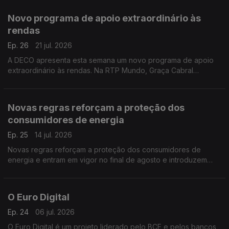
de quem viaja.
Novo programa de apoio extraordinário às
rendas
Ep. 26
21 jul. 2026
A DECO apresenta esta semana um novo programa de apoio
extraordinário às rendas. Na RTP Mundo, Graça Cabral
conversa com Isabel Flora para explicar as principais medidas,
os critérios de acesso e o funcionamento deste apoio
destinado a ajudar famílias com dificuldades no pagamento da
Novas regras reforçam a proteção dos
habitação. A iniciativa surge num contexto de crescente
consumidores de energia
procura por apoio, com os pedidos de ajuda à DECO a
aumentarem 67% este ano.
Ep. 25
14 jul. 2026
Novas regras reforçam a proteção dos consumidores de
energia e entram em vigor no final de agosto e introduzem
mudanças importantes, sobretudo ao nível da estabilidade
contratual, proteção contra interrupções do fornecimento e
apoio aos consumidores economicamente vulneráveis. Saiba
O Euro Digital
tudo com Graça Cabral na conversa com Isabel Flora.
Ep. 24
06 jul. 2026
O Euro Digital é um projeto liderado pelo BCE e pelos bancos