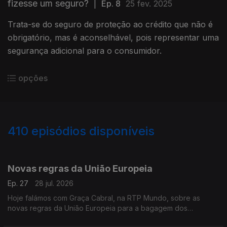
fizesse um seguro?
|
Ep. 8
25 fev. 2025
Trata-se do seguro de proteção ao crédito que não é
obrigatório, mas é aconselhável, pois representar uma
segurança adicional para o consumidor.
opções
410
episódios disponíveis
923557
903515
883908
867326
Novas regras da União Europeia
Ep. 27
28 jul. 2026
Hoje falámos com Graça Cabral, na RTP Mundo, sobre as
novas regras da União Europeia para a bagagem dos
passageiros aéreos e o impacto destas alterações nos direitos