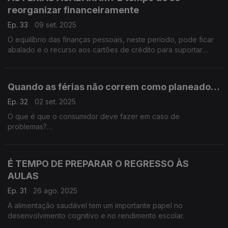
reorganizar financeiramente
Ep. 33
09 set. 2025
O equilíbrio das finanças pessoais, neste período, pode ficar
abalado e o recurso aos cartões de crédito para suportar
despesas extra é frequentemente a saída para evitar rutura
financeira.
Quando as férias não correm como planeado…
Ep. 32
02 set. 2025
O que é que o consumidor deve fazer em caso de
problemas?
Deve reclamar! Queixe-se na entidade competente e pode
também contactar o Provedor do cliente das Agências de
Viagem e Turismo - provedor@provedorapavt.com - ou o
É TEMPO DE PREPARAR O REGRESSO ÀS
Turismo de Portugal
AULAS
Ep. 31
26 ago. 2025
A alimentação saudável tem um importante papel no
desenvolvimento cognitivo e no rendimento escolar.