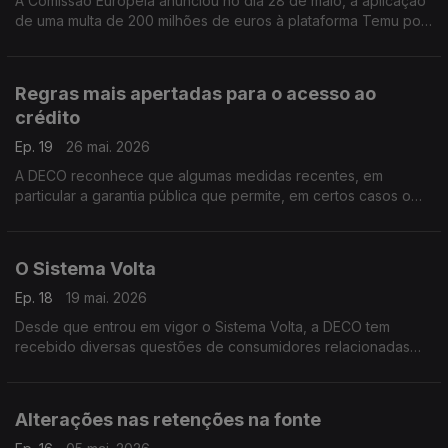
A Comissão Europeia anunciou no dia 28 de maio, a aplicação
de uma multa de 200 milhões de euros à plataforma Temu por
infrações ao Regulamento dos Serviços Digitais, considerando
que a empresa falhou, nomeadamente, na identificação e
avaliação dos riscos associados à venda de produtos ilegais
Regras mais apertadas para o acesso ao
na plataforma.
crédito
Ep. 19
26 mai. 2026
A DECO reconhece que algumas medidas recentes, em
particular a garantia pública que permite, em certos casos o
financiamento até 100% do valor do imóvel, têm contribuído
para facilitar o acesso ao crédito, sobretudo entre os mais
jovens.
O Sistema Volta
Ep. 18
19 mai. 2026
Desde que entrou em vigor o Sistema Volta, a DECO tem
recebido diversas questões de consumidores relacionadas
com o funcionamento prático deste novo modelo de
devolução de embalagens.
Alterações nas retenções na fonte