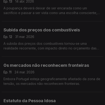
Ep. 13
14 abr. 2026
A poupança deverá deixar de ser encarada como um
sacrifício e passar a ser vista como uma escolha consciente,
inteligente, que poderá ser até libertadora.
Subida dos preços dos combustíveis
Ep. 12
31 mar. 2026
A subida dos preços dos combustíveis tornou-se uma
realidade recorrente, com impacto direto no orçamento das
famílias. Para além do custo imediato ao abastecer, este
aumento reflete-se também no preço dos bens essenciais e
serviços.
0s mercados não reconhecem fronteiras
Ep. 11
24 mar. 2026
Embora Portugal esteja geograficamente afastado da zona de
tensão, os mercados não reconhecem fronteiras.
Estatuto da Pessoa Idosa