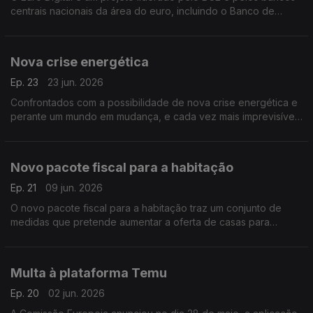
centrais nacionais da área do euro, incluindo o Banco de
Portugal, e que pretende disponibilizar aos cidadãos uma
versão digital do dinheiro emitido pelo banco central.
Nova crise energética
Ep. 23
23 jun. 2026
Confrontados com a possibilidade de nova crise energética e
perante um mundo em mudança, e cada vez mais imprevisível.
A poupança deverá deixar de ser encarada como um
sacrifício e passar a ser vista como uma escolha consciente,
inteligente, que poderá ser até libertadora.
Novo pacote fiscal para a habitação
Ep. 21
09 jun. 2026
O novo pacote fiscal para a habitação traz um conjunto de
medidas que pretende aumentar a oferta de casas para
compra e arrendamento, através da redução de impostos e da
criação de incentivos fiscais dirigidos a famílias, proprietários e
investidores.
Multa à plataforma Temu
Ep. 20
02 jun. 2026