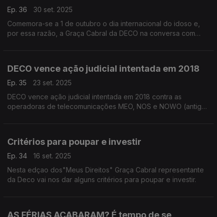
Ep. 36
30 set. 2025
Comemora-se a 1 de outubro o dia internacional do idoso e,
por essa razão, a Graça Cabral da DECO na conversa com
Isabel Flora, dedica este espaço aos consumidores com mais
idade, pretendendo alertá-los para as práticas desleais.
DECO vence ação judicial intentada em 2018
Ep. 35
23 set. 2025
DECO vence ação judicial intentada em 2018 contra as
operadoras de telecomunicações MEO, NOS e NOWO (antiga
Cabovisão).
Critérios para poupar e investir
Ep. 34
16 set. 2025
Nesta edçao dos"Meus Direitos" Graça Cabral representante
da Deco vai nos dar alguns critérios para poupar e investir.
AS FÉRIAS ACABARAM? É tempo de se