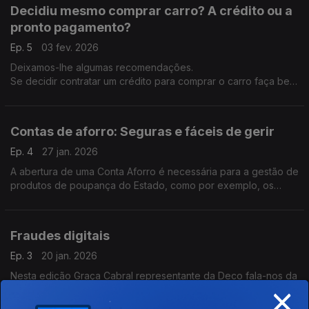
Decidiu mesmo comprar carro? A crédito ou a
pronto pagamento?
Ep. 5
03 fev. 2026
Deixamos-lhe algumas recomendações.
Se decidir contratar um crédito para comprar o carro faça bem
as contas primeiro: o total das dívidas não deve ultrapassar
35% do rendimento mensal líquido.
Contas de aforro: Seguras e fáceis de gerir
Ep. 4
27 jan. 2026
A abertura de uma Conta Aforro é necessária para a gestão de
produtos de poupança do Estado, como por exemplo, os
Certificados de Aforro.
Fraudes digitais
Ep. 3
20 jan. 2026
Nesta edição Graça Cabral representante da Deco fala-nos da
×
fraudes digitais que estão aumentar em todo mundo.