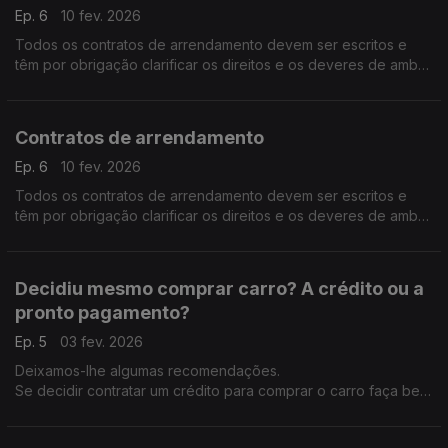
Ep. 6
10 fev. 2026
Todos os contratos de arrendamento devem ser escritos e
têm por obrigação clarificar os direitos e os deveres de ambas
as partes, como por exemplo: Valor da renda; data-limite de
pagamento; duração do contrato, contratação dos serviços
públicos essenciais, etc.
Contratos de arrendamento
Ep. 6
10 fev. 2026
Todos os contratos de arrendamento devem ser escritos e
têm por obrigação clarificar os direitos e os deveres de ambas
as partes, como por exemplo: Valor da renda; data-limite de
pagamento; duração do contrato, contratação dos serviços
públicos essenciais, etc. Celebrar um contrato de
Decidiu mesmo comprar carro? A crédito ou a
arrendamento é um passo vital para o consumidor: informe-se
pronto pagamento?
Ep. 5
03 fev. 2026
Deixamos-lhe algumas recomendações.
Se decidir contratar um crédito para comprar o carro faça bem
as contas primeiro: o total das dívidas não deve ultrapassar
35% do rendimento mensal líquido.