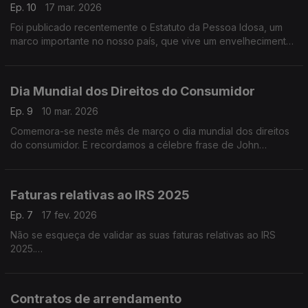
Ep. 10
17 mar. 2026
Foi publicado recentemente o Estatuto da Pessoa Idosa, um
marco importante no nosso país, que vive um envelhecimento
demográfico acelerado.
Dia Mundial dos Direitos do Consumidor
Ep. 9
10 mar. 2026
Comemora-se neste mês de março o dia mundial dos direitos
do consumidor. E recordamos a célebre frase de John
Kennedy “Todos somos consumidores”, proferida a 15 de
Março 1962, que marcou a diferença e levou a Assembleia
Geral das Nações Unidas (ONU), em 1983, a adotar os Direitos
Faturas relativas ao IRS 2025
do Consumidor como Diretrizes das Nações Unidas dando
assim, legitimidade e reconhecimento internacional para essa
Ep. 7
17 fev. 2026
data.
Não se esqueça de validar as suas faturas relativas ao IRS
2025.
O prazo para validar as faturas pendentes no portal e-Fatura
termina dia 2 de março.
Contratos de arrendamento