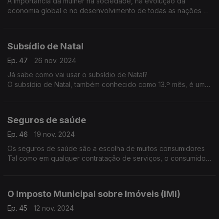
A importância da mulher na sociedade, na evolução da
economia global e no desenvolvimento de todas as nações e
inegável.
Todavia, chegamos ao 1º quartel do século XXI com a história
da luta pelos direitos das mulheres ainda longe de terminar.
Subsídio de Natal
Ep. 47
26 nov. 2024
Já sabe como vai usar o subsídio de Natal?
O subsídio de Natal, também conhecido como 13.º mês, é uma
retribuição obrigatória e exclusiva dos trabalhadores por
conta de outrem, que corresponde, regra geral, a um salário
que tem de ser pago até 15 de dezembro de cada ano.
Seguros de saúde
Ep. 46
19 nov. 2024
Os seguros de saúde são a escolha de muitos consumidores
Tal como em qualquer contratação de serviços, o consumidor
deve ter toda a informação para que possa tomar as suas
decisões de forma informada e ponderada, sabendo concreta
e rigorosamente que serviços está a contratar com esse
O Imposto Municipal sobre Imóveis (IMI)
seguro de saúde.
Ep. 45
12 nov. 2024