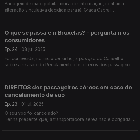
Bagagem de mão gratuita: muita desinformação, nenhuma
alteração vinculativa decidida para já. Graça Cabral
representante da DECO esclarece tudo na conversa com a
Isabel Flora.
O que se passa em Bruxelas? – perguntam os
consumidores
Ep. 24
08 jul. 2025
Foi conhecida, no início de junho, a posição do Conselho
sobre a revisão do Regulamento dos direitos dos passageiros
no transporte aéreo, que a ser aprovada, representará um
retrocesso sem precedentes nos direitos dos consumidores.
DIREITOS dos passageiros aéreos em caso de
cancelamento de voo
Ep. 23
01 jul. 2025
O seu voo foi cancelado?
Tenha presente que, a transportadora aérea não é obrigada a
pagar uma indemnização, se puder provar que o
cancelamento se ficou a dever a circunstâncias extraordinárias
ou excecionais