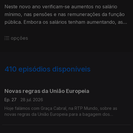
Neste novo ano verificam-se aumentos no salário
mínimo, nas pensões e nas remunerações da função
pública. Embora os salários tenham aumentando, as
mudanças no IRS podem afetar os trabalhadores.
opções
410
episódios disponíveis
923557
903515
883908
867326
845132
827374
806553
791199
Novas regras da União Europeia
Ep. 27
28 jul. 2026
Hoje falámos com Graça Cabral, na RTP Mundo, sobre as
novas regras da União Europeia para a bagagem dos
passageiros aéreos e o impacto destas alterações nos direitos
de quem viaja.