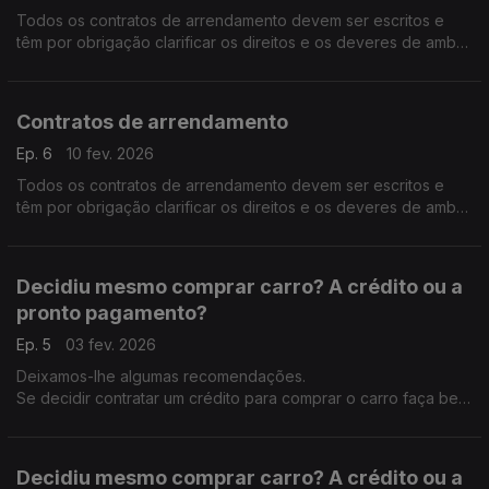
Todos os contratos de arrendamento devem ser escritos e
têm por obrigação clarificar os direitos e os deveres de ambas
as partes, como por exemplo: Valor da renda; data-limite de
pagamento; duração do contrato, contratação dos serviços
públicos essenciais, etc.
Contratos de arrendamento
Ep. 6
10 fev. 2026
Todos os contratos de arrendamento devem ser escritos e
têm por obrigação clarificar os direitos e os deveres de ambas
as partes, como por exemplo: Valor da renda; data-limite de
pagamento; duração do contrato, contratação dos serviços
públicos essenciais, etc. Celebrar um contrato de
Decidiu mesmo comprar carro? A crédito ou a
arrendamento é um passo vital para o consumidor: informe-se
pronto pagamento?
Ep. 5
03 fev. 2026
Deixamos-lhe algumas recomendações.
Se decidir contratar um crédito para comprar o carro faça bem
as contas primeiro: o total das dívidas não deve ultrapassar
35% do rendimento mensal líquido.
Decidiu mesmo comprar carro? A crédito ou a