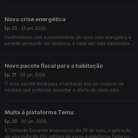
Portugal, e que pretende disponibilizar aos cidadãos uma
versão digital do dinheiro emitido pelo banco central.
Nova crise energética
Ep. 23
23 jun. 2026
Confrontados com a possibilidade de nova crise energética e
perante um mundo em mudança, e cada vez mais imprevisível.
A poupança deverá deixar de ser encarada como um
sacrifício e passar a ser vista como uma escolha consciente,
inteligente, que poderá ser até libertadora.
Novo pacote fiscal para a habitação
Ep. 21
09 jun. 2026
O novo pacote fiscal para a habitação traz um conjunto de
medidas que pretende aumentar a oferta de casas para
compra e arrendamento, através da redução de impostos e da
criação de incentivos fiscais dirigidos a famílias, proprietários e
investidores.
Multa à plataforma Temu
Ep. 20
02 jun. 2026
A Comissão Europeia anunciou no dia 28 de maio, a aplicação
de uma multa de 200 milhões de euros à plataforma Temu por