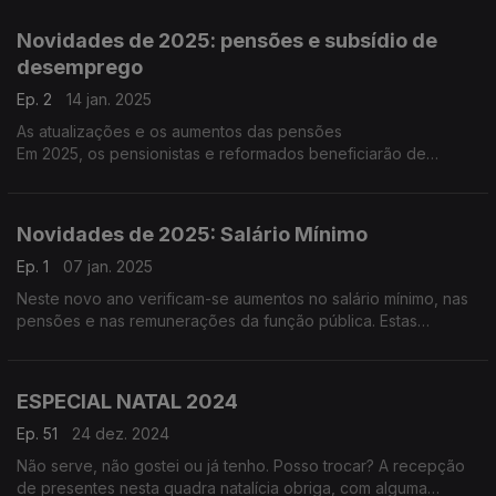
Monday (segunda-feira triste ou deprimente), por ser,
supostamente, “este o dia mais triste do ano”.
Novidades de 2025: pensões e subsídio de
desemprego
Ep. 2
14 jan. 2025
As atualizações e os aumentos das pensões
Em 2025, os pensionistas e reformados beneficiarão de
aumentos nas suas pensões, com base na atualização anual
prevista por lei.
Novidades de 2025: Salário Mínimo
Ep. 1
07 jan. 2025
Neste novo ano verificam-se aumentos no salário mínimo, nas
pensões e nas remunerações da função pública. Estas
alterações, acompanhadas por diversas modificações no IRS,
deverão traduzir-se num aumento do rendimento líquido para
muitos portugueses.
ESPECIAL NATAL 2024
Ep. 51
24 dez. 2024
Não serve, não gostei ou já tenho. Posso trocar? A recepção
de presentes nesta quadra natalícia obriga, com alguma