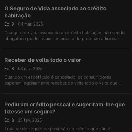
O Seguro de Vida associado ao crédito
habitação
Ep. 9
04 mar. 2025
O seguro de vida associado ao crédito habitação, não sendo
obrigatório por lei, é um mecanismo de proteção adicional
para o segurado e para a instituição de crédito. Em grande
parte das situações é uma condição obrigatória para a
aprovação do respetivo crédito.
Receber de volta todo o valor
Ep. 8
03 mar. 2025
Quando um espetáculo é cancelado, os consumidores
esperam legitimamente receber de volta todo o valor que
pagaram. Mas a realidade é outra.
Pediu um crédito pessoal e sugeriram-lhe que
fizesse um seguro?
Ep. 8
25 fev. 2025
Trata-se do seguro de proteção ao crédito que não é