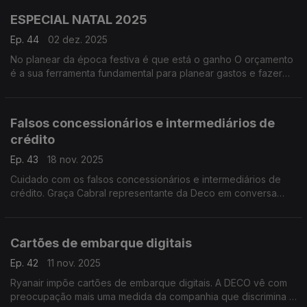
ESPECIAL NATAL 2025
Ep. 44
02 dez. 2025
No planear da época festiva é que está o ganho O orçamento
é a sua ferramenta fundamental para planear gastos e fazer
um "check-up" da vida financeira.
Falsos concessionários e intermediários de
crédito
Ep. 43
18 nov. 2025
Cuidado com os falsos concessionários e intermediários de
crédito. Graça Cabral representante da Deco em conversa
com Isabel Flora alerta os consumidores para os riscos de
fraude através de mensagens enganadoras e até fraudulentas
que abundam em momentos de maior crise financeira.
Cartões de embarque digitais
Ep. 42
11 nov. 2025
Ryanair impõe cartões de embarque digitais. A DECO vê com
preocupação mais uma medida da companhia que discrimina e