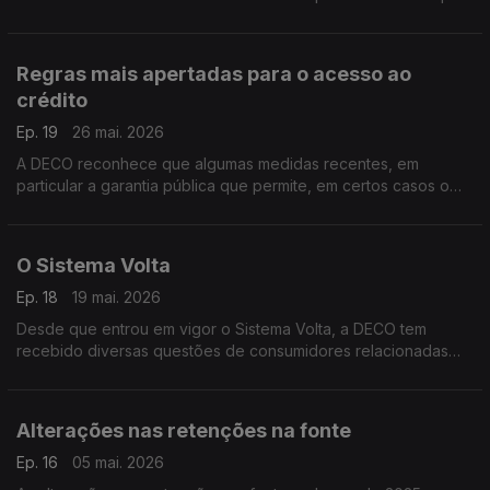
infrações ao Regulamento dos Serviços Digitais, considerando
que a empresa falhou, nomeadamente, na identificação e
avaliação dos riscos associados à venda de produtos ilegais
Regras mais apertadas para o acesso ao
na plataforma.
crédito
Ep. 19
26 mai. 2026
A DECO reconhece que algumas medidas recentes, em
particular a garantia pública que permite, em certos casos o
financiamento até 100% do valor do imóvel, têm contribuído
para facilitar o acesso ao crédito, sobretudo entre os mais
jovens.
O Sistema Volta
Ep. 18
19 mai. 2026
Desde que entrou em vigor o Sistema Volta, a DECO tem
recebido diversas questões de consumidores relacionadas
com o funcionamento prático deste novo modelo de
devolução de embalagens.
Alterações nas retenções na fonte
Ep. 16
05 mai. 2026