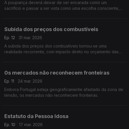
A poupança deverá deixar de ser encarada como um
sacrifício e passar a ser vista como uma escolha consciente,
inteligente, que poderá ser até libertadora.
Subida dos preços dos combustíveis
Ep. 12
31 mar. 2026
A subida dos preços dos combustíveis tornou-se uma
realidade recorrente, com impacto direto no orçamento das
famílias. Para além do custo imediato ao abastecer, este
aumento reflete-se também no preço dos bens essenciais e
serviços.
0s mercados não reconhecem fronteiras
Ep. 11
24 mar. 2026
Embora Portugal esteja geograficamente afastado da zona de
tensão, os mercados não reconhecem fronteiras.
Estatuto da Pessoa Idosa
Ep. 10
17 mar. 2026