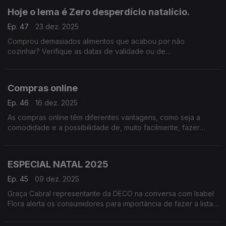
Hoje o lema é Zero desperdício natalício.
Ep. 47
23 dez. 2025
Comprou demasiados alimentos que acabou por não
cozinhar? Verifique as datas de validade ou de
durabilidade.“Os olhos também comem”. Os embrulhos, laços e
enfeites dos presentes são a prova deste provérbio.
Compras online
Ep. 46
16 dez. 2025
As compras online têm diferentes vantagens, como seja a
comodidade e a possibilidade de, muito facilmente, fazer
pesquisa pelos preços mais baixos.
ESPECIAL NATAL 2025
Ep. 45
09 dez. 2025
Graça Cabral representante da DECO na conversa com Isabel
Flora alerta os consumidores para importância de fazer a lista
de compras. O Natal aproxima-se rapidamente.