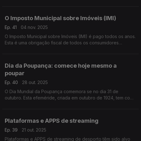
dificulta a vida a passageiros que não têm smartphones ou
simplesmente menos familiarizados com ferramentas digitais.
O Imposto Municipal sobre Imóveis (IMI)
Ep. 41
04 nov. 2025
O Imposto Municipal sobre Imóveis (IMI) é pago todos os anos.
Esta é uma obrigação fiscal de todos os consumidores
proprietários de imóveis.
Graça Cabral representante da Deco recorda os prazos para
pagamento deste imposto na conversa com Isabel Flora.
Dia da Poupança: comece hoje mesmo a
poupar
Ep. 40
28 out. 2025
O Dia Mundial da Poupança comemora se no dia 31 de
outubro. Esta efeméride, criada em outubro de 1924, tem como
objetivo principal alertar os consumidores para a necessidade
de gerirem os gastos e de amealhar alguma liquidez, de forma
a evitar situações de endividamento ou até sobre-
Plataformas e APPS de streaming
endividamento.
Ep. 39
21 out. 2025
Plataformas e APPS de streaming de desporto têm sido alvo