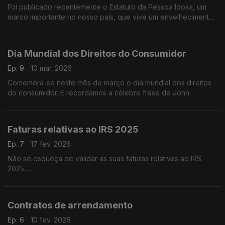
Foi publicado recentemente o Estatuto da Pessoa Idosa, um
marco importante no nosso país, que vive um envelhecimento
demográfico acelerado.
Dia Mundial dos Direitos do Consumidor
Ep. 9
10 mar. 2026
Comemora-se neste mês de março o dia mundial dos direitos
do consumidor. E recordamos a célebre frase de John
Kennedy “Todos somos consumidores”, proferida a 15 de
Março 1962, que marcou a diferença e levou a Assembleia
Geral das Nações Unidas (ONU), em 1983, a adotar os Direitos
Faturas relativas ao IRS 2025
do Consumidor como Diretrizes das Nações Unidas dando
assim, legitimidade e reconhecimento internacional para essa
Ep. 7
17 fev. 2026
data.
Não se esqueça de validar as suas faturas relativas ao IRS
2025.
O prazo para validar as faturas pendentes no portal e-Fatura
termina dia 2 de março.
Contratos de arrendamento
Ep. 6
10 fev. 2026