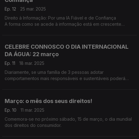
Ep. 12
25 mar. 2025
Direito à Informação: Por uma IA Fiável e de Confiança
A forma como se acede à informação está em crescente
mudança. A velocidade da digitalização e a introdução de
novas ferramentas, como a Inteligência Artificial (IA), oferecem
novas capacidades e oportunidades aos consumidores.
CELEBRE CONNOSCO O DIA INTERNACIONAL
DA ÁGUA: 22 março
Ep. 11
18 mar. 2025
Diariamente, se uma família de 3 pessoas adotar
comportamentos mais responsáveis e sustentáveis poderá
poupar, num ano, água suficiente para encher 60.000
garrafões de 5 litros ou uma piscina (4m x 7m x 1,5m).
Março: o mês dos seus direitos!
Ep. 10
11 mar. 2025
Comemora-se no próximo sábado, 15 de março, o dia mundial
dos direitos do consumidor.