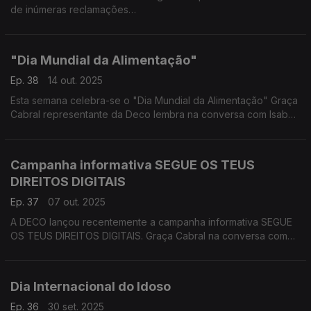
de inúmeras reclamações
São muitos os consumidores que têm contactado a DECO por
terem efetuado uma subscrição gratuita de 1 mês da
plataforma de streaming de desporto (DAZN) e que estão
"Dia Mundial da Alimentação"
agora a ser confrontados com uma fidelização de 12 meses,
quando nenhuma informação sobre a duração desse contrato
Ep. 38
14 out. 2025
e requisitos da sua denúncia
Esta semana celebra-se o "Dia Mundial da Alimentação" Graça
Cabral representante da Deco lembra na conversa com Isabel
Flora que se estima que o número de habitantes do planeta vai
ultrapassar os nove bilhões de pessoas em 2050 e que a
produção mundial de alimentos vai ter de aumentar em 60%
Campanha informativa SEGUE OS TEUS
para conseguir dar resposta às necessidades alimentares da
DIREITOS DIGITAIS
população mundial.
Ep. 37
07 out. 2025
A DECO lançou recentemente a campanha informativa SEGUE
OS TEUS DIREITOS DIGITAIS. Graça Cabral na conversa com
Isabel Flora sobre esta iniciativa, que quer informar os
consumidores sobre os seus direitos digitais, divulgando
práticas online proibidas e ainda como reagir perante um ato
Dia Internacional do Idoso
abusivo e lesivo
Ep. 36
30 set. 2025