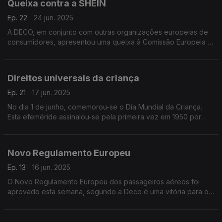
Queixa contra a SHEIN
O seu voo foi cancelado?
Ep. 22
24 jun. 2025
A DECO, em conjunto com outras organizações europeias de
consumidores, apresentou uma queixa à Comissão Europeia e
às autoridades de proteção do consumidor contra a SHEIN,
por práticas comerciais enganosas.
Direitos universais da criança
Ep. 21
17 jun. 2025
No dia 1 de junho, comemorou-se o Dia Mundial da Criança.
Esta efeméride assinalou-se pela primeira vez em 1950 por
iniciativa das Nações Unidas.
Novo Regulamento Europeu
Ep. 13
16 jun. 2025
O Novo Regulamento Europeu dos passageiros aéreos foi
aprovado esta semana, segundo a Deco é uma vitória para os
consumidores.