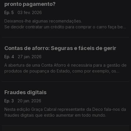
pronto pagamento?
Ep. 5
03 fev. 2026
Deixamos-lhe algumas recomendações.
Se decidir contratar um crédito para comprar o carro faça bem
as contas primeiro: o total das dívidas não deve ultrapassar
35% do rendimento mensal líquido.
Contas de aforro: Seguras e fáceis de gerir
Ep. 4
27 jan. 2026
A abertura de uma Conta Aforro é necessária para a gestão de
produtos de poupança do Estado, como por exemplo, os
Certificados de Aforro.
Fraudes digitais
Ep. 3
20 jan. 2026
Nesta edição Graça Cabral representante da Deco fala-nos da
fraudes digitais que estão aumentar em todo mundo.