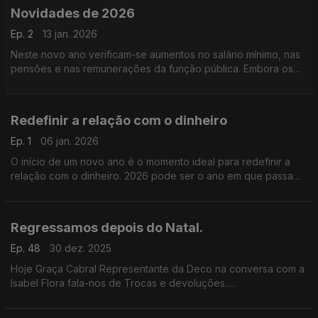
Novidades de 2026
Ep. 2
13 jan. 2026
Neste novo ano verificam-se aumentos no salário mínimo, nas
pensões e nas remunerações da função pública. Embora os
salários tenham aumentando, as mudanças no IRS podem
afetar os trabalhadores.
Redefinir a relação com o dinheiro
Ep. 1
06 jan. 2026
O início de um novo ano é o momento ideal para redefinir a
relação com o dinheiro. 2026 pode ser o ano em que passa
do improviso financeiro para um plano consciente, realista e
sustentável.
Regressamos depois do Natal.
Ep. 48
30 dez. 2025
Hoje Graça Cabral Representante da Deco na conversa com a
Isabel Flora fala-nos de Trocas e devoluções.
Saiba como agir.