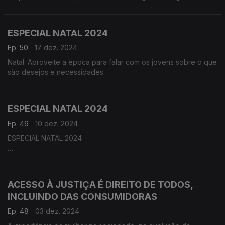
frequência, à troca de artigos.
ESPECIAL NATAL 2024
Ep. 50
17 dez. 2024
Natal: Aproveite a época para falar com os jovens sobre o que
são desejos e necessidades
ESPECIAL NATAL 2024
Ep. 49
10 dez. 2024
ESPECIAL NATAL 2024
Fazer a nossa lista de compras – será realmente útil?
Aceite o nosso desafio e junte a família para construírem a
vossa lista de compras especial época de Natal. Sempre com
ACESSO À JUSTIÇA É DIREITO DE TODOS,
o intuito de economizar, tempo e dinheiro, descobrirá a
INCLUINDO DAS CONSUMIDORAS
utilidade de ter esta “cábula” consigo.
Ep. 48
03 dez. 2024