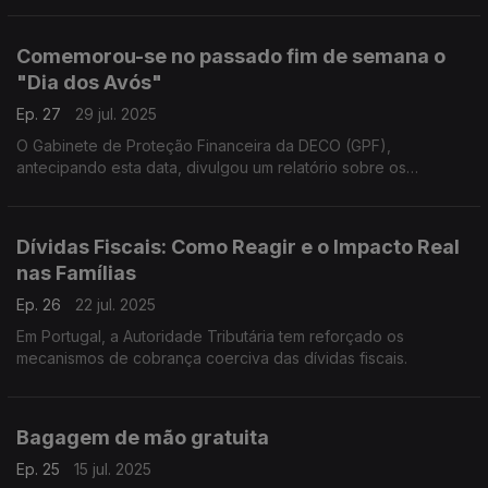
Comemorou-se no passado fim de semana o
"Dia dos Avós"
Ep. 27
29 jul. 2025
O Gabinete de Proteção Financeira da DECO (GPF),
antecipando esta data, divulgou um relatório sobre os
desafios económicos enfrentados pelos cidadãos com mais
65 anos.
Dívidas Fiscais: Como Reagir e o Impacto Real
nas Famílias
Ep. 26
22 jul. 2025
Em Portugal, a Autoridade Tributária tem reforçado os
mecanismos de cobrança coerciva das dívidas fiscais.
Bagagem de mão gratuita
Ep. 25
15 jul. 2025