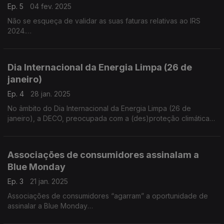
Ep. 5
04 fev. 2025
Não se esqueça de validar as suas faturas relativas ao IRS
2024.
O prazo para validar as faturas pendentes no portal e-Fatura
termina dia 25 de Fevereiro.
Dia Internacional da Energia Limpa (26 de
janeiro)
Ep. 4
28 jan. 2025
No âmbito do Dia Internacional da Energia Limpa (26 de
janeiro), a DECO, preocupada com a (des)proteção climática
do consumidor, apresenta um conjunto de medidas que
permitirão o cumprimento das metas climáticas estabelecidas
pelos Objetivos de Desenvolvimento Sustentável
Associações de consumidores assinalam a
Blue Monday
Ep. 3
21 jan. 2025
Associações de consumidores “agarram” a oportunidade de
assinalar a Blue Monday
A terceira segunda-feira de janeiro é conhecida como Blue