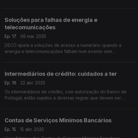
proprietários de imóveis.
Soluções para falhas de energia e
telecomunicações
Ep. 17
06 mai. 2025
DECO apela a soluções de acesso a numerário quando a
energia e telecomunicações falham num evento sem
precedentes, Portugal e Espanha ficaram no passado dia 28
de abril sem acesso a energia elétrica.
Intermediários de crédito: cuidados a ter
Ep. 16
22 abr. 2025
Os intermediários de crédito, com autorização do Banco de
Portugal, estão sujeitos a diversas regras que devem ser
conhecidas do consumidor de modo a proteger-se.
Contas de Serviços Minimos Bancários
Ep. 15
15 abr. 2025