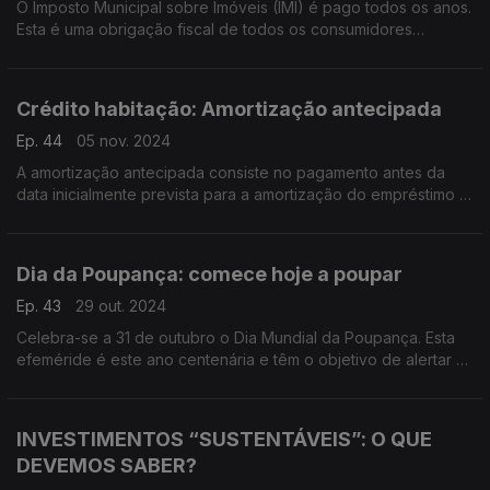
O Imposto Municipal sobre Imóveis (IMI) é pago todos os anos.
Esta é uma obrigação fiscal de todos os consumidores
proprietários de imóveis.
Vamos recordar as datas de cobrança do IMI
Crédito habitação: Amortização antecipada
Ep. 44
05 nov. 2024
A amortização antecipada consiste no pagamento antes da
data inicialmente prevista para a amortização do empréstimo e
pode corresponder a uma parte do capital em dívida
(reembolso parcial) ou à totalidade do capital em dívida
(reembolso total).
Dia da Poupança: comece hoje a poupar
Ep. 43
29 out. 2024
Celebra-se a 31 de outubro o Dia Mundial da Poupança. Esta
efeméride é este ano centenária e têm o objetivo de alertar os
consumidores para a necessidade de gerirem os gastos e de
amealhar alguma liquidez, de forma a evitar situações de
endividamento ou até sobre-endividamento.
INVESTIMENTOS “SUSTENTÁVEIS”: O QUE
DEVEMOS SABER?