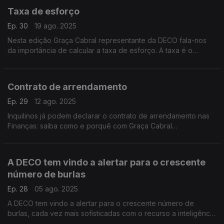
Taxa de esforço
Ep. 30
19 ago. 2025
Nesta edição Graça Cabral representante da DECO fala-nos
da importância de calcular a taxa de esforço. A taxa é o
primeiro indicador do estado das finanças do consumidor ou
da família.
Contrato de arrendamento
Ep. 29
12 ago. 2025
Inquilinos já podem declarar o contrato de arrendamento nas
Finanças: saiba como e porquê com Graça Cabral
representante da DECO na conversa com a Isabel Flora
A DECO tem vindo a alertar para o crescente
número de burlas
Ep. 28
05 ago. 2025
A DECO tem vindo a alertar para o crescente número de
burlas, cada vez mais sofisticadas com o recurso a inteligência
artificial.