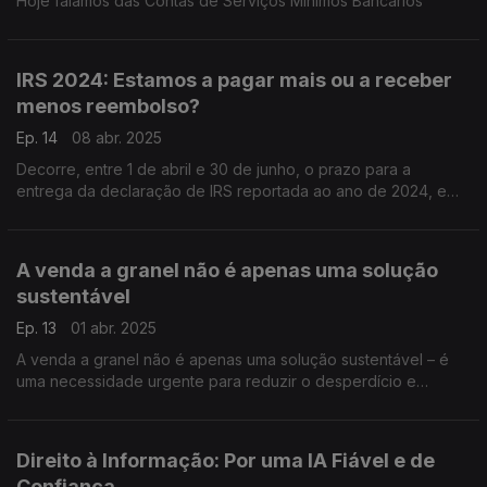
Hoje falamos das Contas de Serviços Minimos Bancários
IRS 2024: Estamos a pagar mais ou a receber
menos reembolso?
Ep. 14
08 abr. 2025
Decorre, entre 1 de abril e 30 de junho, o prazo para a
entrega da declaração de IRS reportada ao ano de 2024, e
que deve ser feita exclusivamente pela Internet no portal das
Finanças: www.portaldasfinancas.gov.pt
A venda a granel não é apenas uma solução
sustentável
Ep. 13
01 abr. 2025
A venda a granel não é apenas uma solução sustentável – é
uma necessidade urgente para reduzir o desperdício e
promover um consumo mais sustentável.
Direito à Informação: Por uma IA Fiável e de
Confiança