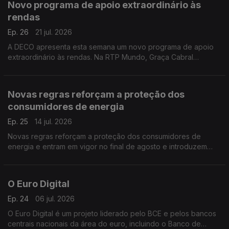
Novo programa de apoio extraordinário às
rendas
Ep. 26
21 jul. 2026
A DECO apresenta esta semana um novo programa de apoio
extraordinário às rendas. Na RTP Mundo, Graça Cabral
conversa com Isabel Flora para explicar as principais medidas,
os critérios de acesso e o funcionamento deste apoio
destinado a ajudar famílias com dificuldades no pagamento da
Novas regras reforçam a proteção dos
habitação. A iniciativa surge num contexto de crescente
consumidores de energia
procura por apoio, com os pedidos de ajuda à DECO a
aumentarem 67% este ano.
Ep. 25
14 jul. 2026
Novas regras reforçam a proteção dos consumidores de
energia e entram em vigor no final de agosto e introduzem
mudanças importantes, sobretudo ao nível da estabilidade
contratual, proteção contra interrupções do fornecimento e
apoio aos consumidores economicamente vulneráveis. Saiba
O Euro Digital
tudo com Graça Cabral na conversa com Isabel Flora.
Ep. 24
06 jul. 2026
O Euro Digital é um projeto liderado pelo BCE e pelos bancos
centrais nacionais da área do euro, incluindo o Banco de