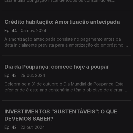
Esta é uma obrigação fiscal de todos os consumidores
proprietários de imóveis.
Vamos recordar as datas de cobrança do IMI
Crédito habitação: Amortização antecipada
Ep. 44
05 nov. 2024
A amortização antecipada consiste no pagamento antes da
data inicialmente prevista para a amortização do empréstimo e
pode corresponder a uma parte do capital em dívida
(reembolso parcial) ou à totalidade do capital em dívida
(reembolso total).
Dia da Poupança: comece hoje a poupar
Ep. 43
29 out. 2024
Celebra-se a 31 de outubro o Dia Mundial da Poupança. Esta
efeméride é este ano centenária e têm o objetivo de alertar os
consumidores para a necessidade de gerirem os gastos e de
amealhar alguma liquidez, de forma a evitar situações de
endividamento ou até sobre-endividamento.
INVESTIMENTOS “SUSTENTÁVEIS”: O QUE
DEVEMOS SABER?
Ep. 42
22 out. 2024