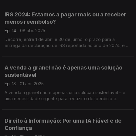
IRS 2024: Estamos a pagar mais ou a receber
menos reembolso?
Ep. 14
08 abr. 2025
Decorre, entre 1 de abril e 30 de junho, o prazo para a
entrega da declaração de IRS reportada ao ano de 2024, e
que deve ser feita exclusivamente pela Internet no portal das
Finanças: www.portaldasfinancas.gov.pt
A venda a granel não é apenas uma solução
sustentável
Ep. 13
01 abr. 2025
A venda a granel não é apenas uma solução sustentável – é
uma necessidade urgente para reduzir o desperdício e
promover um consumo mais sustentável.
Direito à Informação: Por uma IA Fiável e de
Confiança