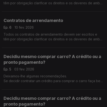
têm por obrigação clarificar os direitos e os deveres de ambas
as partes, como por exemplo: Valor da renda; data-limite de
pagamento; duração do contrato, contratação dos serviços
públicos essenciais, etc.
Contratos de arrendamento
Ep. 6
10 fev. 2026
Todos os contratos de arrendamento devem ser escritos e
têm por obrigação clarificar os direitos e os deveres de ambas
as partes, como por exemplo: Valor da renda; data-limite de
pagamento; duração do contrato, contratação dos serviços
públicos essenciais, etc. Celebrar um contrato de
Decidiu mesmo comprar carro? A crédito ou a
arrendamento é um passo vital para o consumidor: informe-se
pronto pagamento?
Ep. 5
03 fev. 2026
Deixamos-lhe algumas recomendações.
Se decidir contratar um crédito para comprar o carro faça bem
as contas primeiro: o total das dívidas não deve ultrapassar
35% do rendimento mensal líquido.
Decidiu mesmo comprar carro? A crédito ou a
pronto pagamento?