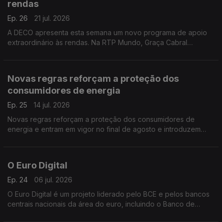
rendas
Ep. 26
21 jul. 2026
A DECO apresenta esta semana um novo programa de apoio
extraordinário às rendas. Na RTP Mundo, Graça Cabral
conversa com Isabel Flora para explicar as principais medidas,
os critérios de acesso e o funcionamento deste apoio
destinado a ajudar famílias com dificuldades no pagamento da
Novas regras reforçam a proteção dos
habitação. A iniciativa surge num contexto de crescente
consumidores de energia
procura por apoio, com os pedidos de ajuda à DECO a
aumentarem 67% este ano.
Ep. 25
14 jul. 2026
Novas regras reforçam a proteção dos consumidores de
energia e entram em vigor no final de agosto e introduzem
mudanças importantes, sobretudo ao nível da estabilidade
contratual, proteção contra interrupções do fornecimento e
apoio aos consumidores economicamente vulneráveis. Saiba
O Euro Digital
tudo com Graça Cabral na conversa com Isabel Flora.
Ep. 24
06 jul. 2026
O Euro Digital é um projeto liderado pelo BCE e pelos bancos
centrais nacionais da área do euro, incluindo o Banco de
Portugal, e que pretende disponibilizar aos cidadãos uma