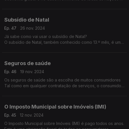
inegável.
Todavia, chegamos ao 1º quartel do século XXI com a história
da luta pelos direitos das mulheres ainda longe de terminar.
Subsídio de Natal
Ep. 47
26 nov. 2024
Já sabe como vai usar o subsídio de Natal?
O subsídio de Natal, também conhecido como 13.º mês, é uma
retribuição obrigatória e exclusiva dos trabalhadores por
conta de outrem, que corresponde, regra geral, a um salário
que tem de ser pago até 15 de dezembro de cada ano.
Seguros de saúde
Ep. 46
19 nov. 2024
Os seguros de saúde são a escolha de muitos consumidores
Tal como em qualquer contratação de serviços, o consumidor
deve ter toda a informação para que possa tomar as suas
decisões de forma informada e ponderada, sabendo concreta
e rigorosamente que serviços está a contratar com esse
O Imposto Municipal sobre Imóveis (IMI)
seguro de saúde.
Ep. 45
12 nov. 2024
O Imposto Municipal sobre Imóveis (IMI) é pago todos os anos.