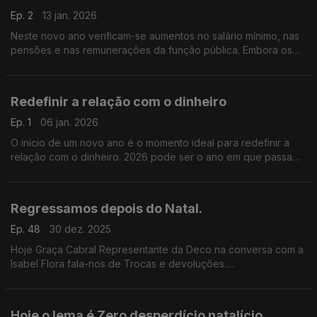
Ep. 2
13 jan. 2026
Neste novo ano verificam-se aumentos no salário mínimo, nas
pensões e nas remunerações da função pública. Embora os
salários tenham aumentando, as mudanças no IRS podem
afetar os trabalhadores.
Redefinir a relação com o dinheiro
Ep. 1
06 jan. 2026
O início de um novo ano é o momento ideal para redefinir a
relação com o dinheiro. 2026 pode ser o ano em que passa
do improviso financeiro para um plano consciente, realista e
sustentável.
Regressamos depois do Natal.
Ep. 48
30 dez. 2025
Hoje Graça Cabral Representante da Deco na conversa com a
Isabel Flora fala-nos de Trocas e devoluções.
Saiba como agir.
Hoje o lema é Zero desperdício natalício.