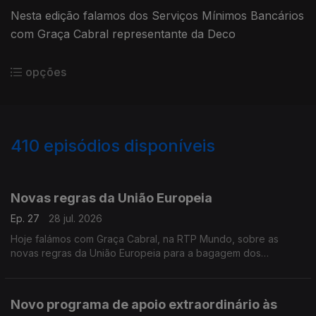
Nesta edição falamos dos Serviços Mínimos Bancários
com Graça Cabral representante da Deco
opções
410
episódios disponíveis
923557
903515
883908
867326
845132
827374
806553
791199
772398
Novas regras da União Europeia
Ep. 27
28 jul. 2026
Hoje falámos com Graça Cabral, na RTP Mundo, sobre as
novas regras da União Europeia para a bagagem dos
passageiros aéreos e o impacto destas alterações nos direitos
de quem viaja.
Novo programa de apoio extraordinário às