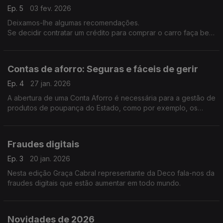
Ep. 5
03 fev. 2026
Deixamos-lhe algumas recomendações.
Se decidir contratar um crédito para comprar o carro faça bem
as contas primeiro: o total das dívidas não deve ultrapassar
35% do rendimento mensal líquido.
Contas de aforro: Seguras e fáceis de gerir
Ep. 4
27 jan. 2026
A abertura de uma Conta Aforro é necessária para a gestão de
produtos de poupança do Estado, como por exemplo, os
Certificados de Aforro.
Fraudes digitais
Ep. 3
20 jan. 2026
Nesta edição Graça Cabral representante da Deco fala-nos da
fraudes digitais que estão aumentar em todo mundo.
Novidades de 2026