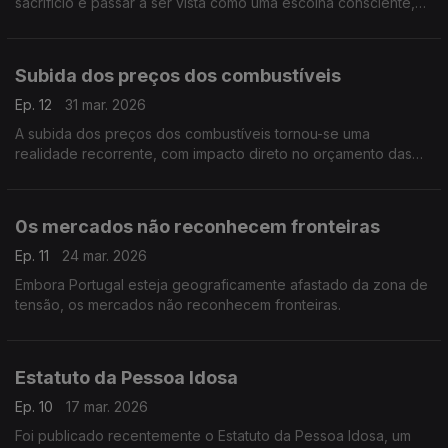
sacrifício e passar a ser vista como uma escolha consciente,
inteligente, que poderá ser até libertadora.
Subida dos preços dos combustíveis
Ep. 12
31 mar. 2026
A subida dos preços dos combustíveis tornou-se uma
realidade recorrente, com impacto direto no orçamento das
famílias. Para além do custo imediato ao abastecer, este
aumento reflete-se também no preço dos bens essenciais e
serviços.
0s mercados não reconhecem fronteiras
Ep. 11
24 mar. 2026
Embora Portugal esteja geograficamente afastado da zona de
tensão, os mercados não reconhecem fronteiras.
Estatuto da Pessoa Idosa
Ep. 10
17 mar. 2026
Foi publicado recentemente o Estatuto da Pessoa Idosa, um