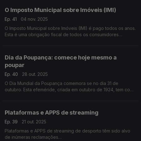
O Imposto Municipal sobre Imóveis (IMI)
Ep. 41
04 nov. 2025
O Imposto Municipal sobre Imóveis (IMI) é pago todos os anos.
Esta é uma obrigação fiscal de todos os consumidores
proprietários de imóveis.
Graça Cabral representante da Deco recorda os prazos para
pagamento deste imposto na conversa com Isabel Flora.
Dia da Poupança: comece hoje mesmo a
poupar
Ep. 40
28 out. 2025
O Dia Mundial da Poupança comemora se no dia 31 de
outubro. Esta efeméride, criada em outubro de 1924, tem como
objetivo principal alertar os consumidores para a necessidade
de gerirem os gastos e de amealhar alguma liquidez, de forma
a evitar situações de endividamento ou até sobre-
Plataformas e APPS de streaming
endividamento.
Ep. 39
21 out. 2025
Plataformas e APPS de streaming de desporto têm sido alvo
de inúmeras reclamações