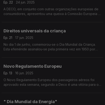
Ep. 22
24 jun. 2025
A DECO, em conjunto com outras organizações europeias de
consumidores, apresentou uma queixa à Comissão Europeia e
às autoridades de proteção do consumidor contra a SHEIN,
por práticas comerciais enganosas.
Direitos universais da criança
Ep. 21
17 jun. 2025
No dia 1 de junho, comemorou-se o Dia Mundial da Criança.
Esta efeméride assinalou-se pela primeira vez em 1950 por
iniciativa das Nações Unidas.
Novo Regulamento Europeu
Ep. 13
16 jun. 2025
O Novo Regulamento Europeu dos passageiros aéreos foi
aprovado esta semana, segundo a Deco é uma vitória para os
consumidores.
" Dia Mundial da Energia"