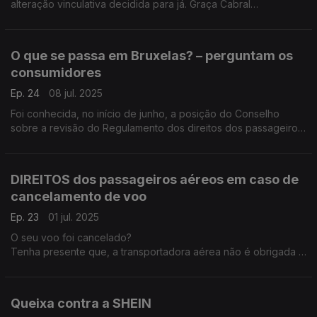
alteração vinculativa decidida para já. Graça Cabral
representante da DECO esclarece tudo na conversa com a
Isabel Flora.
O que se passa em Bruxelas? – perguntam os
consumidores
Ep. 24
08 jul. 2025
Foi conhecida, no início de junho, a posição do Conselho
sobre a revisão do Regulamento dos direitos dos passageiros
no transporte aéreo, que a ser aprovada, representará um
retrocesso sem precedentes nos direitos dos consumidores.
DIREITOS dos passageiros aéreos em caso de
cancelamento de voo
Ep. 23
01 jul. 2025
O seu voo foi cancelado?
Tenha presente que, a transportadora aérea não é obrigada a
pagar uma indemnização, se puder provar que o
cancelamento se ficou a dever a circunstâncias extraordinárias
ou excecionais
Queixa contra a SHEIN
O seu voo foi cancelado?