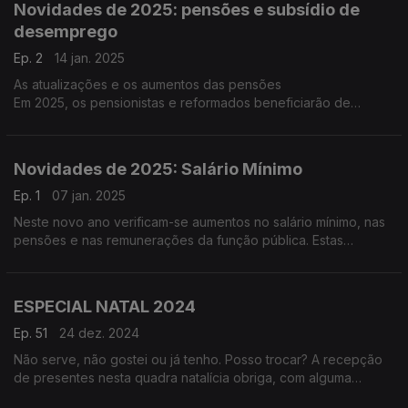
Novidades de 2025: pensões e subsídio de
desemprego
Ep. 2
14 jan. 2025
As atualizações e os aumentos das pensões
Em 2025, os pensionistas e reformados beneficiarão de
aumentos nas suas pensões, com base na atualização anual
prevista por lei.
Novidades de 2025: Salário Mínimo
Ep. 1
07 jan. 2025
Neste novo ano verificam-se aumentos no salário mínimo, nas
pensões e nas remunerações da função pública. Estas
alterações, acompanhadas por diversas modificações no IRS,
deverão traduzir-se num aumento do rendimento líquido para
muitos portugueses.
ESPECIAL NATAL 2024
Ep. 51
24 dez. 2024
Não serve, não gostei ou já tenho. Posso trocar? A recepção
de presentes nesta quadra natalícia obriga, com alguma
frequência, à troca de artigos.