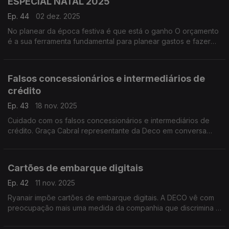
ESPECIAL NATAL 2025
Ep. 44
02 dez. 2025
No planear da época festiva é que está o ganho O orçamento
é a sua ferramenta fundamental para planear gastos e fazer
um "check-up" da vida financeira.
Falsos concessionários e intermediários de
crédito
Ep. 43
18 nov. 2025
Cuidado com os falsos concessionários e intermediários de
crédito. Graça Cabral representante da Deco em conversa
com Isabel Flora alerta os consumidores para os riscos de
fraude através de mensagens enganadoras e até fraudulentas
que abundam em momentos de maior crise financeira.
Cartões de embarque digitais
Ep. 42
11 nov. 2025
Ryanair impõe cartões de embarque digitais. A DECO vê com
preocupação mais uma medida da companhia que discrimina e
dificulta a vida a passageiros que não têm smartphones ou
simplesmente menos familiarizados com ferramentas digitais.