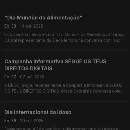
São muitos os consumidores que têm contactado a DECO por
terem efetuado uma subscrição gratuita de 1 mês da
plataforma de streaming de desporto (DAZN) e que estão
"Dia Mundial da Alimentação"
agora a ser confrontados com uma fidelização de 12 meses,
quando nenhuma informação sobre a duração desse contrato
Ep. 38
14 out. 2025
e requisitos da sua denúncia
Esta semana celebra-se o "Dia Mundial da Alimentação" Graça
Cabral representante da Deco lembra na conversa com Isabel
Flora que se estima que o número de habitantes do planeta vai
ultrapassar os nove bilhões de pessoas em 2050 e que a
produção mundial de alimentos vai ter de aumentar em 60%
Campanha informativa SEGUE OS TEUS
para conseguir dar resposta às necessidades alimentares da
DIREITOS DIGITAIS
população mundial.
Ep. 37
07 out. 2025
A DECO lançou recentemente a campanha informativa SEGUE
OS TEUS DIREITOS DIGITAIS. Graça Cabral na conversa com
Isabel Flora sobre esta iniciativa, que quer informar os
consumidores sobre os seus direitos digitais, divulgando
práticas online proibidas e ainda como reagir perante um ato
Dia Internacional do Idoso
abusivo e lesivo
Ep. 36
30 set. 2025
Comemora-se a 1 de outubro o dia internacional do idoso e,