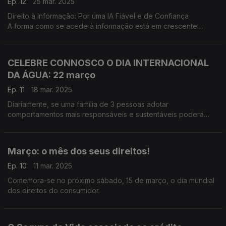
Ep. 12
25 mar. 2025
Direito à Informação: Por uma IA Fiável e de Confiança
A forma como se acede à informação está em crescente
mudança. A velocidade da digitalização e a introdução de
novas ferramentas, como a Inteligência Artificial (IA), oferecem
novas capacidades e oportunidades aos consumidores.
CELEBRE CONNOSCO O DIA INTERNACIONAL
DA ÁGUA: 22 março
Ep. 11
18 mar. 2025
Diariamente, se uma família de 3 pessoas adotar
comportamentos mais responsáveis e sustentáveis poderá
poupar, num ano, água suficiente para encher 60.000
garrafões de 5 litros ou uma piscina (4m x 7m x 1,5m).
Março: o mês dos seus direitos!
Ep. 10
11 mar. 2025
Comemora-se no próximo sábado, 15 de março, o dia mundial
dos direitos do consumidor.