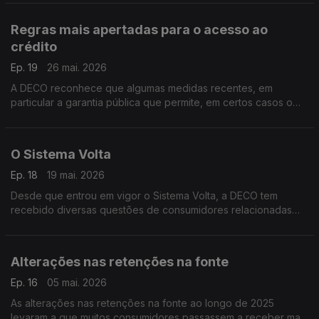
que a empresa falhou, nomeadamente, na identificação e
avaliação dos riscos associados à venda de produtos ilegais
Regras mais apertadas para o acesso ao
na plataforma.
crédito
Ep. 19
26 mai. 2026
A DECO reconhece que algumas medidas recentes, em
particular a garantia pública que permite, em certos casos o
financiamento até 100% do valor do imóvel, têm contribuído
para facilitar o acesso ao crédito, sobretudo entre os mais
jovens.
O Sistema Volta
Ep. 18
19 mai. 2026
Desde que entrou em vigor o Sistema Volta, a DECO tem
recebido diversas questões de consumidores relacionadas
com o funcionamento prático deste novo modelo de
devolução de embalagens.
Alterações nas retenções na fonte
Ep. 16
05 mai. 2026
As alterações nas retenções na fonte ao longo de 2025
levaram a que muitos consumidores passassem a receber mais