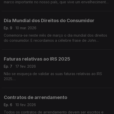
marco importante no nosso país, que vive um envelhecimento
demográfico acelerado.
Dia Mundial dos Direitos do Consumidor
Ep. 9
10 mar. 2026
Comemora-se neste mês de março o dia mundial dos direitos
do consumidor. E recordamos a célebre frase de John
Kennedy “Todos somos consumidores”, proferida a 15 de
Março 1962, que marcou a diferença e levou a Assembleia
Geral das Nações Unidas (ONU), em 1983, a adotar os Direitos
Faturas relativas ao IRS 2025
do Consumidor como Diretrizes das Nações Unidas dando
assim, legitimidade e reconhecimento internacional para essa
Ep. 7
17 fev. 2026
data.
Não se esqueça de validar as suas faturas relativas ao IRS
2025.
O prazo para validar as faturas pendentes no portal e-Fatura
termina dia 2 de março.
Contratos de arrendamento
Ep. 6
10 fev. 2026
Todos os contratos de arrendamento devem ser escritos e