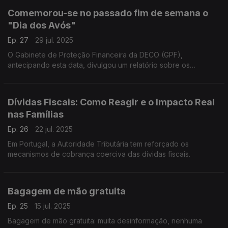
Comemorou-se no passado fim de semana o
"Dia dos Avós"
Ep. 27
29 jul. 2025
O Gabinete de Proteção Financeira da DECO (GPF),
antecipando esta data, divulgou um relatório sobre os
desafios económicos enfrentados pelos cidadãos com mais
65 anos.
Dívidas Fiscais: Como Reagir e o Impacto Real
nas Famílias
Ep. 26
22 jul. 2025
Em Portugal, a Autoridade Tributária tem reforçado os
mecanismos de cobrança coerciva das dívidas fiscais.
Bagagem de mão gratuita
Ep. 25
15 jul. 2025
Bagagem de mão gratuita: muita desinformação, nenhuma