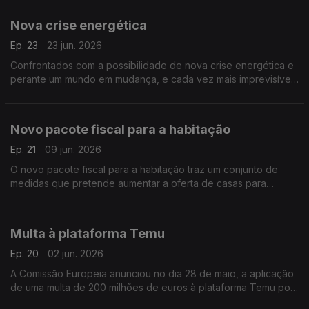
versão digital do dinheiro emitido pelo banco central.
Nova crise energética
Ep. 23
23 jun. 2026
Confrontados com a possibilidade de nova crise energética e
perante um mundo em mudança, e cada vez mais imprevisível.
A poupança deverá deixar de ser encarada como um
sacrifício e passar a ser vista como uma escolha consciente,
inteligente, que poderá ser até libertadora.
Novo pacote fiscal para a habitação
Ep. 21
09 jun. 2026
O novo pacote fiscal para a habitação traz um conjunto de
medidas que pretende aumentar a oferta de casas para
compra e arrendamento, através da redução de impostos e da
criação de incentivos fiscais dirigidos a famílias, proprietários e
investidores.
Multa à plataforma Temu
Ep. 20
02 jun. 2026
A Comissão Europeia anunciou no dia 28 de maio, a aplicação
de uma multa de 200 milhões de euros à plataforma Temu por
infrações ao Regulamento dos Serviços Digitais, considerando