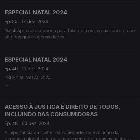
ESPECIAL NATAL 2024
Ep. 50
17 dez. 2024
Natal: Aproveite a época para falar com os jovens sobre o que
são desejos e necessidades
ESPECIAL NATAL 2024
Ep. 49
10 dez. 2024
ESPECIAL NATAL 2024
Fazer a nossa lista de compras – será realmente útil?
Aceite o nosso desafio e junte a família para construírem a
vossa lista de compras especial época de Natal. Sempre com
ACESSO À JUSTIÇA É DIREITO DE TODOS,
o intuito de economizar, tempo e dinheiro, descobrirá a
INCLUINDO DAS CONSUMIDORAS
utilidade de ter esta “cábula” consigo.
Ep. 48
03 dez. 2024
A importância da mulher na sociedade, na evolução da
economia global e no desenvolvimento de todas as nações e