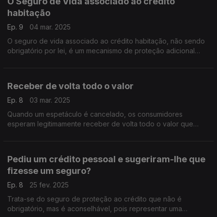
O Seguro de Vida associado ao crédito
habitação
Ep. 9
04 mar. 2025
O seguro de vida associado ao crédito habitação, não sendo
obrigatório por lei, é um mecanismo de proteção adicional
para o segurado e para a instituição de crédito. Em grande
parte das situações é uma condição obrigatória para a
aprovação do respetivo crédito.
Receber de volta todo o valor
Ep. 8
03 mar. 2025
Quando um espetáculo é cancelado, os consumidores
esperam legitimamente receber de volta todo o valor que
pagaram. Mas a realidade é outra.
Pediu um crédito pessoal e sugeriram-lhe que
fizesse um seguro?
Ep. 8
25 fev. 2025
Trata-se do seguro de proteção ao crédito que não é
obrigatório, mas é aconselhável, pois representar uma