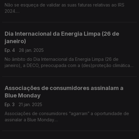
Não se esqueça de validar as suas faturas relativas ao IRS
2024.
O prazo para validar as faturas pendentes no portal e-Fatura
termina dia 25 de Fevereiro.
Dia Internacional da Energia Limpa (26 de
janeiro)
Ep. 4
28 jan. 2025
No âmbito do Dia Internacional da Energia Limpa (26 de
janeiro), a DECO, preocupada com a (des)proteção climática
do consumidor, apresenta um conjunto de medidas que
permitirão o cumprimento das metas climáticas estabelecidas
pelos Objetivos de Desenvolvimento Sustentável
Associações de consumidores assinalam a
Blue Monday
Ep. 3
21 jan. 2025
Associações de consumidores “agarram” a oportunidade de
assinalar a Blue Monday
A terceira segunda-feira de janeiro é conhecida como Blue
Monday (segunda-feira triste ou deprimente), por ser,
supostamente, “este o dia mais triste do ano”.