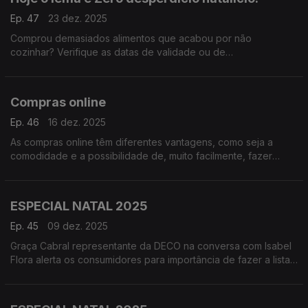
Ep. 47
23 dez. 2025
Comprou demasiados alimentos que acabou por não
cozinhar? Verifique as datas de validade ou de
durabilidade.“Os olhos também comem”. Os embrulhos, laços e
enfeites dos presentes são a prova deste provérbio.
Compras online
Ep. 46
16 dez. 2025
As compras online têm diferentes vantagens, como seja a
comodidade e a possibilidade de, muito facilmente, fazer
pesquisa pelos preços mais baixos.
ESPECIAL NATAL 2025
Ep. 45
09 dez. 2025
Graça Cabral representante da DECO na conversa com Isabel
Flora alerta os consumidores para importância de fazer a lista
de compras. O Natal aproxima-se rapidamente.