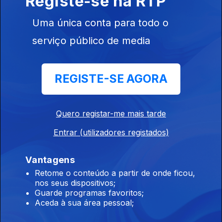
Registe-se na RTP
275232
Uma única conta para todo o
Ep. 2
01 mar. 2017
serviço público de media
Gerações
REGISTE-SE AGORA
Quero registar-me mais tarde
Ep. 1
22 fev. 2017
Entrar (utilizadores registados)
Democracia
Vantagens
Retome o conteúdo a partir de onde ficou,
nos seus dispositivos;
Guarde programas favoritos;
Aceda à sua área pessoal;