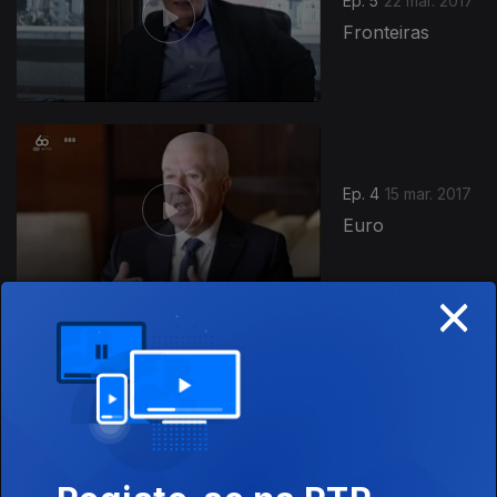
Ep. 5
22 mar. 2017
Fronteiras
Ep. 4
15 mar. 2017
Euro
×
Ep. 3
08 mar. 2017
Economia