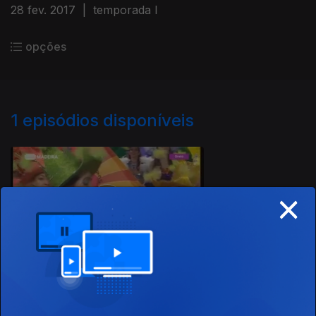
28 fev. 2017
|
temporada I
opções
1
episódios disponíveis
276119
×
28 fev. 2017