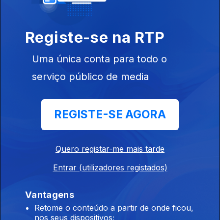
Sevilha
Registe-se na RTP
Uma única conta para todo o
Ep. 5
01 abr. 2017
serviço público de media
Cuba
REGISTE-SE AGORA
Quero registar-me mais tarde
Ep. 4
25 mar. 2017
Entrar (utilizadores registados)
Ilha do Sal,
Cabo Verde
Vantagens
Retome o conteúdo a partir de onde ficou,
nos seus dispositivos;