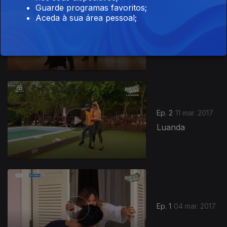
Guarde programas favoritos;
Aceda à sua área pessoal;
Ep. 3
18 mar. 2017
Viena, Áustria
276879
Ep. 2
11 mar. 2017
Luanda
Ep. 1
04 mar. 2017