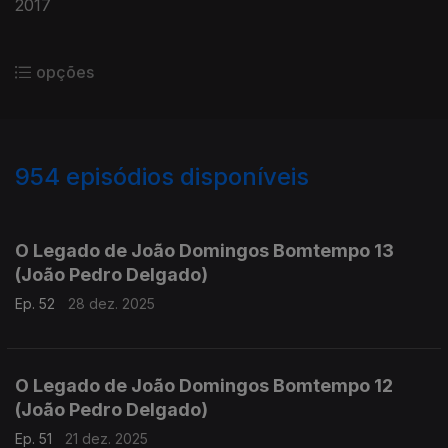
2017
opções
954
episódios disponíveis
881311
864336
845708
826710
807446
793155
771740
751786
733368
715691
O Legado de João Domingos Bomtempo 13
(João Pedro Delgado)
Ep. 52
28 dez. 2025
O Legado de João Domingos Bomtempo 12
(João Pedro Delgado)
Ep. 51
21 dez. 2025