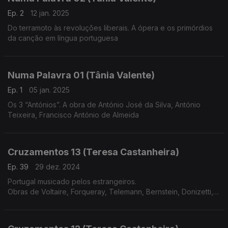
Ep. 2
12 jan. 2025
Do terramoto às revoluções liberais. A ópera e os primórdios
da canção em língua portuguesa
Numa Palavra 01 (Tânia Valente)
Ep. 1
05 jan. 2025
Os 3 “Antónios”. A obra de António José da Silva, António
Teixeira, Francisco António de Almeida
Cruzamentos 13 (Teresa Castanheira)
Ep. 39
29 dez. 2024
Portugal musicado pelos estrangeiros.
Obras de Voltaire, Forqueray, Telemann, Bernstein, Donizetti,
Meyerbeer, Liszt, Corelli, C.P.E.Bach e Rachmaninov.