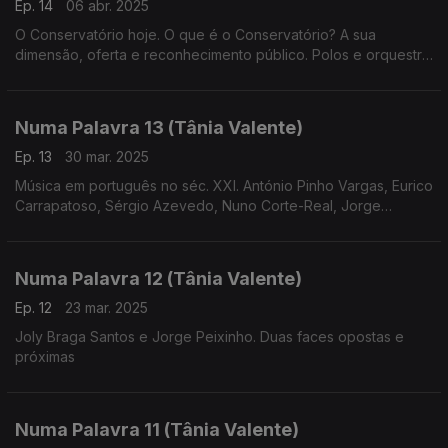
Ep. 14
06 abr. 2025
O Conservatório hoje. O que é o Conservatório? A sua
dimensão, oferta e reconhecimento público. Polos e orquestra
geração (realização de
Cândido Fernandes)
Numa Palavra 13 (Tânia Valente)
Ep. 13
30 mar. 2025
Música em português no séc. XXI. António Pinho Vargas, Eurico
Carrapatoso, Sérgio Azevedo, Nuno Corte-Real, Jorge
Salgueiro, entre outros compositores que escrevem hoje
música em português
Numa Palavra 12 (Tânia Valente)
Ep. 12
23 mar. 2025
Joly Braga Santos e Jorge Peixinho. Duas faces opostas e
próximas
Numa Palavra 11 (Tânia Valente)