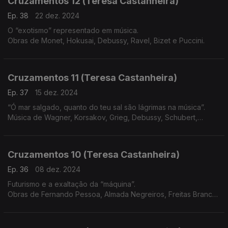
Cruzamentos 12 (Teresa Castanheira)
Ep. 38
22 dez. 2024
O “exotismo” representado em música.
Obras de Monet, Hokusai, Debussy, Ravel, Bizet e Puccini.
Cruzamentos 11 (Teresa Castanheira)
Ep. 37
15 dez. 2024
“Ó mar salgado, quanto do teu sal são lágrimas na música”.
Música de Wagner, Korsakov, Grieg, Debussy, Schubert,
Beethoven, Vivaldi e Martim Codax
Cruzamentos 10 (Teresa Castanheira)
Ep. 36
08 dez. 2024
Futurismo e a exaltação da “máquina”.
Obras de Fernando Pessoa, Almada Negreiros, Freitas Branco,
Russolo, Pratella, Messiaen, Varèse, Satie, Honegger, Villa-
Lobos e Prokofiev.