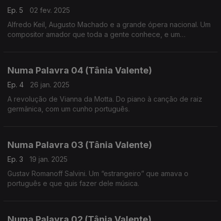
Ep. 5
02 fev. 2025
Alfredo Keil, Augusto Machado e a grande ópera nacional. Um
compositor amador que toda a gente conhece, e um
compositor altamente formado que carece de mais
reconhecimento, no campo da criação de ópera em língua
portuguesa.
Numa Palavra 04 (Tânia Valente)
Ep. 4
26 jan. 2025
A revolução de Vianna da Motta. Do piano à canção de raiz
germânica, com um cunho português.
Numa Palavra 03 (Tânia Valente)
Ep. 3
19 jan. 2025
Gustav Romanoff Salvini. Um “estrangeiro” que amava o
português e que quis fazer dele música.
Numa Palavra 02 (Tânia Valente)