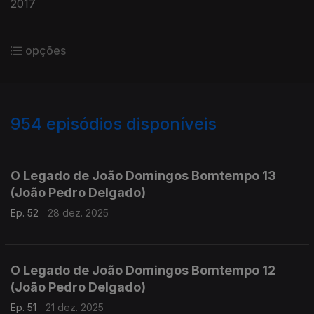
2017
opções
954
episódios disponíveis
881311
864336
845708
826710
807446
793155
771740
751786
733368
O Legado de João Domingos Bomtempo 13
(João Pedro Delgado)
Ep. 52
28 dez. 2025
O Legado de João Domingos Bomtempo 12
(João Pedro Delgado)
Ep. 51
21 dez. 2025