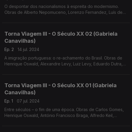
O despontar dos nacionalismos à espreita do modernismo.
Obras de Alberto Nepomuceno, Lorenzo Fernandez, Luís de
Freitas Branco e António Fragoso
Torna Viagem III - O Século XX 02 (Gabriela
Canavilhas)
Ep. 2
14 jul. 2024
A imigração portuguesa: o re-achamento do Brasil. Obras de
Henrique Oswald, Alexandre Levy, Luiz Levy, Eduardo Dutra,
Baden Powel e Arthur Napoleão
Torna Viagem III - O Século XX 01 (Gabriela
Canavilhas)
Ep. 1
07 jul. 2024
Entre séculos – o fim de uma época. Obras de Carlos Gomes,
Henrique Oswald, António Francisco Braga, Alfredo Keil,
Ernesto Halffter e Vianna da Motta