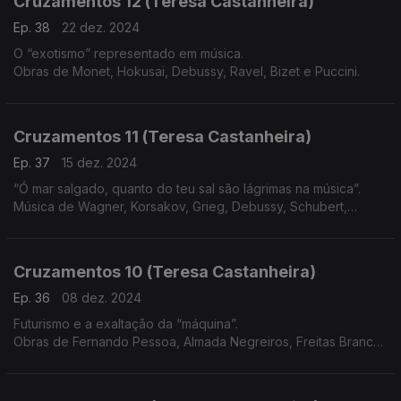
Cruzamentos 12 (Teresa Castanheira)
Ep. 38
22 dez. 2024
O “exotismo” representado em música.
Obras de Monet, Hokusai, Debussy, Ravel, Bizet e Puccini.
Cruzamentos 11 (Teresa Castanheira)
Ep. 37
15 dez. 2024
“Ó mar salgado, quanto do teu sal são lágrimas na música”.
Música de Wagner, Korsakov, Grieg, Debussy, Schubert,
Beethoven, Vivaldi e Martim Codax
Cruzamentos 10 (Teresa Castanheira)
Ep. 36
08 dez. 2024
Futurismo e a exaltação da “máquina”.
Obras de Fernando Pessoa, Almada Negreiros, Freitas Branco,
Russolo, Pratella, Messiaen, Varèse, Satie, Honegger, Villa-
Lobos e Prokofiev.