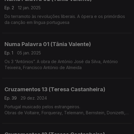
Ep. 2
12 jan. 2025
Do terramoto às revoluções liberais. A ópera e os primórdios
da canção em língua portuguesa
Numa Palavra 01 (Tânia Valente)
Ep. 1
05 jan. 2025
Os 3 “Antónios”. A obra de António José da Silva, António
Teixeira, Francisco António de Almeida
Cruzamentos 13 (Teresa Castanheira)
Ep. 39
29 dez. 2024
Portugal musicado pelos estrangeiros.
Obras de Voltaire, Forqueray, Telemann, Bernstein, Donizetti,
Meyerbeer, Liszt, Corelli, C.P.E.Bach e Rachmaninov.