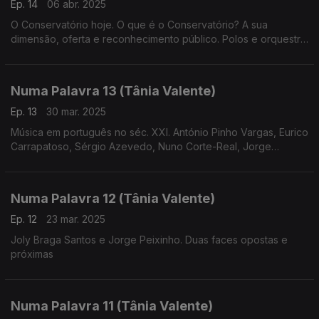
Ep. 14
06 abr. 2025
O Conservatório hoje. O que é o Conservatório? A sua
dimensão, oferta e reconhecimento público. Polos e orquestra
geração (realização de
Cândido Fernandes)
Numa Palavra 13 (Tânia Valente)
Ep. 13
30 mar. 2025
Música em português no séc. XXI. António Pinho Vargas, Eurico
Carrapatoso, Sérgio Azevedo, Nuno Corte-Real, Jorge
Salgueiro, entre outros compositores que escrevem hoje
música em português
Numa Palavra 12 (Tânia Valente)
Ep. 12
23 mar. 2025
Joly Braga Santos e Jorge Peixinho. Duas faces opostas e
próximas
Numa Palavra 11 (Tânia Valente)