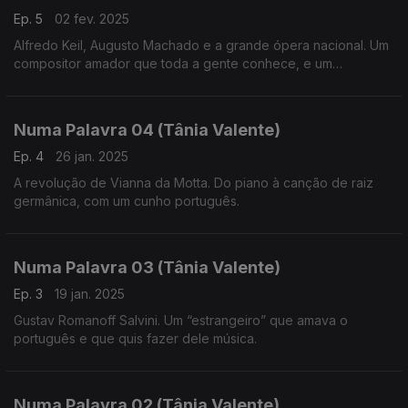
Ep. 5
02 fev. 2025
Alfredo Keil, Augusto Machado e a grande ópera nacional. Um
compositor amador que toda a gente conhece, e um
compositor altamente formado que carece de mais
reconhecimento, no campo da criação de ópera em língua
portuguesa.
Numa Palavra 04 (Tânia Valente)
Ep. 4
26 jan. 2025
A revolução de Vianna da Motta. Do piano à canção de raiz
germânica, com um cunho português.
Numa Palavra 03 (Tânia Valente)
Ep. 3
19 jan. 2025
Gustav Romanoff Salvini. Um “estrangeiro” que amava o
português e que quis fazer dele música.
Numa Palavra 02 (Tânia Valente)