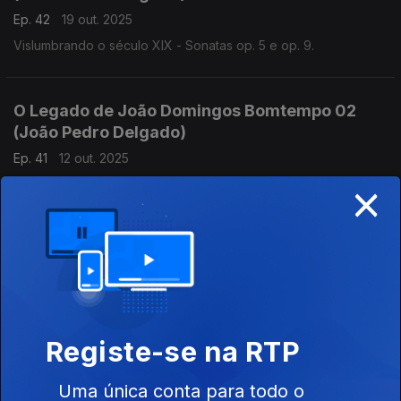
Ep. 42
19 out. 2025
Vislumbrando o século XIX - Sonatas op. 5 e op. 9.
O Legado de João Domingos Bomtempo 02
(João Pedro Delgado)
Ep. 41
12 out. 2025
×
Um rasgo de confiança. Concerto para Piano e Orquestra nº 1
O Legado de João Domingos Bomtempo 01
(João Pedro Delgado)
Ep. 40
05 out. 2025
Inaugurando um mundo novo. Sonata op. 1
Registe-se na RTP
Há Música e Música 13 (Ana Filipa Magalhães)
Uma única conta para todo o