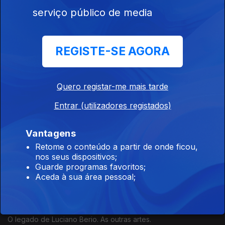
Ep. 39
28 set. 2025
serviço público de media
O legado de Luciano Berio. Coda: onde vai a música?
REGISTE-SE AGORA
Há Música e Música 12 (Ana Filipa Magalhães)
Ep. 38
21 set. 2025
Quero registar-me mais tarde
O legado de Luciano Berio. O centro Tempo Reale.
Entrar (utilizadores registados)
Há Música e Música 11 (Ana Filipa Magalhães)
Vantagens
Ep. 37
14 set. 2025
Retome o conteúdo a partir de onde ficou,
O legado de Luciano Berio. A direção do IRCAM.
nos seus dispositivos;
Guarde programas favoritos;
Aceda à sua área pessoal;
Há Música e Música 10 (Ana Filipa Magalhães)
Ep. 36
07 set. 2025
O legado de Luciano Berio. As outras artes.