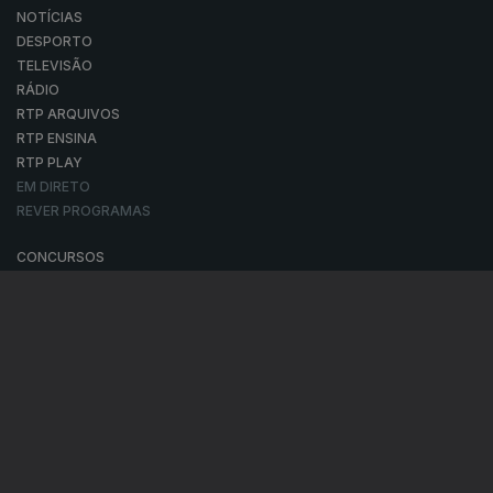
NOTÍCIAS
DESPORTO
TELEVISÃO
RÁDIO
RTP ARQUIVOS
RTP ENSINA
RTP PLAY
EM DIRETO
REVER PROGRAMAS
CONCURSOS
PERGUNTAS FREQUENTES
CONTACTOS
CONTACTOS
PROVEDORA DO TELESPECTADOR
PROVEDORA DO OUVINTE
ACESSIBILIDADES
SATÉLITES
A EMPRESA