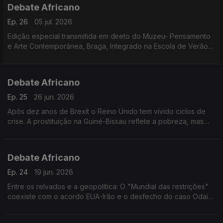
Debate Africano
Ep. 26
05 jul. 2026
Edição especial transmitida em direto do Muzeu- Pensamento
e Arte Contemporânea, Braga, Integrado na Escola de Verão
da Universidade Lusófona.
Debate Africano
Ep. 25
26 jun. 2026
Após dez anos de Brexit o Reino Unido tem vivido ciclos de
crise. A prostituição na Guiné-Bissau reflete a pobreza, mas
também a impunidade e a falta de responsabilização.
Debate Africano
Ep. 24
19 jun. 2026
Entre os relvados e a geopolítica: O "Mundial das restrições"
coexiste com o acordo EUA-Irão e o desfecho do caso Odair
Moniz