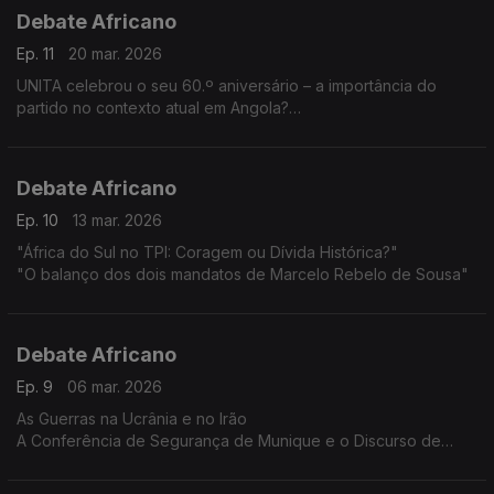
Debate Africano
Ep. 11
20 mar. 2026
UNITA celebrou o seu 60.º aniversário – a importância do
partido no contexto atual em Angola?
A crise dos conselheiros especiais em São Tomé – que
interesses se escondem?
Debate Africano
Ep. 10
13 mar. 2026
"África do Sul no TPI: Coragem ou Dívida Histórica?"
"O balanço dos dois mandatos de Marcelo Rebelo de Sousa"
Debate Africano
Ep. 9
06 mar. 2026
As Guerras na Ucrânia e no Irão
A Conferência de Segurança de Munique e o Discurso de
Donald Trump à Nação