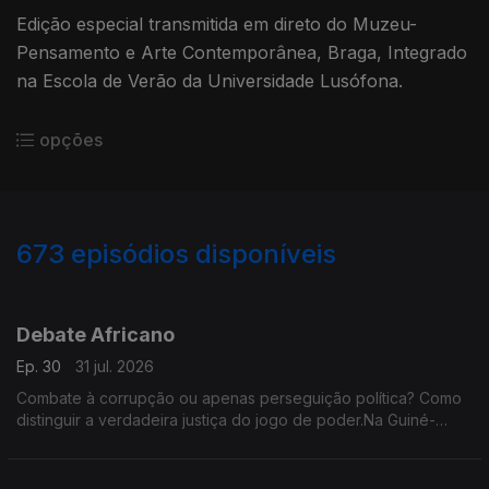
Edição especial transmitida em direto do Muzeu-
Pensamento e Arte Contemporânea, Braga, Integrado
na Escola de Verão da Universidade Lusófona.
opções
673
episódios disponíveis
929538
910246
889392
865268
845765
826645
805783
Debate Africano
Ep. 30
31 jul. 2026
Combate à corrupção ou apenas perseguição política? Como
distinguir a verdadeira justiça do jogo de poder.Na Guiné-
Bissau o que se segue depois da lisbertação de DSP.