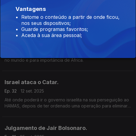
A importância, a abrangência e as soluções que os diálogos
podem ter no desenvolvimento e na pacificação das
Vantagens
sociedades africanas.
Retome o conteúdo a partir de onde ficou,
nos seus dispositivos;
Os novos e os velhos desafios das Nações
Guarde programas favoritos;
Aceda à sua área pessoal;
Unidas
Ep. 33
19 set. 2025
Nos 80 anos da ONU, olhamos para o papel da organização
no mundo e para importância de África.
Israel ataca o Catar.
Ep. 32
12 set. 2025
Até onde poderá ir o governo israelita na sua perseguição ao
HAMAS, depois de ter ordenado uma operação para eliminar
os dirigentes deste movimento no país que está mediar o
conflito na Faixa de Gaza.
Julgamento de Jair Bolsonaro.