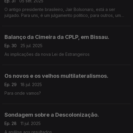
Ep. 31
05 set. 2025
O antigo presidente brasileiro, Jair Bolsonaro, está a ser
julgado. Para uns, é um julgamento politico, para outros, um
sinal que em política não vale tudo.
Balanço da Cimeira da CPLP, em Bissau.
Ep. 30
25 jul. 2025
As implicações da nova Lei de Estrangeiros
Os novos e os velhos multilateralismos.
Ep. 29
18 jul. 2025
Para onde vamos?
Sondagem sobre a Descolonização.
Ep. 28
11 jul. 2025
A análise aos resultados