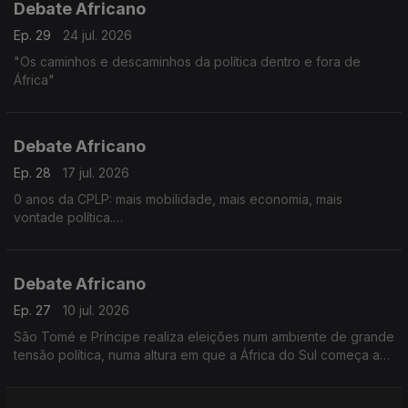
Debate Africano
Ep. 29
24 jul. 2026
"Os caminhos e descaminhos da política dentro e fora de
África"
Debate Africano
Ep. 28
17 jul. 2026
0 anos da CPLP: mais mobilidade, mais economia, mais
vontade política.
O crescimento da extrema-direita na América Latina e os
afrodescendentes.
Debate Africano
Ep. 27
10 jul. 2026
São Tomé e Príncipe realiza eleições num ambiente de grande
tensão política, numa altura em que a África do Sul começa a
sentir as consequências da xenófobia.