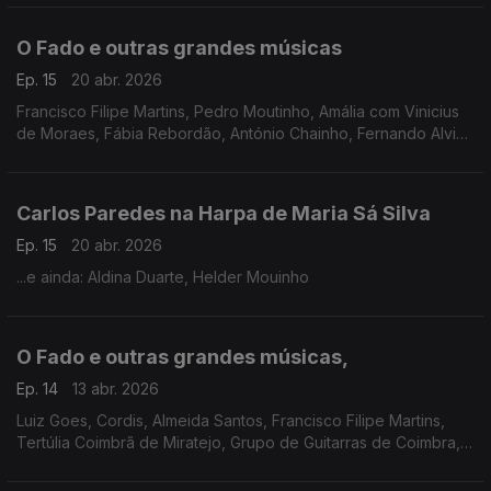
o fado tradicional e novas linguagens contemporâneas.
O Fado e outras grandes músicas
Ep. 15
20 abr. 2026
Francisco Filipe Martins, Pedro Moutinho, Amália com Vinicius
de Moraes, Fábia Rebordão, António Chainho, Fernando Alvim
com Rodrigo, Salvador Taborda Ferreira, José Geadas, Nuno
Siqueira, Gustavo, Teresinha Landeiro
Carlos Paredes na Harpa de Maria Sá Silva
Ep. 15
20 abr. 2026
...e ainda: Aldina Duarte, Helder Mouinho
O Fado e outras grandes músicas,
Ep. 14
13 abr. 2026
Luiz Goes, Cordis, Almeida Santos, Francisco Filipe Martins,
Tertúlia Coimbrã de Miratejo, Grupo de Guitarras de Coimbra,
Alfredo Correia, António Bernardino, António Brojo, José
Afonso, Antigos Orfeonistas da UC