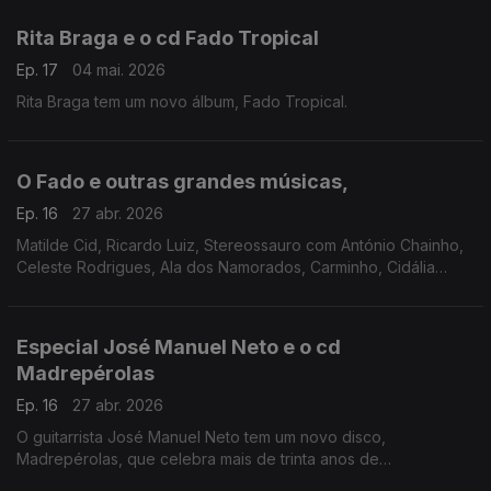
Rita Braga e o cd Fado Tropical
Ep. 17
04 mai. 2026
Rita Braga tem um novo álbum, Fado Tropical.
O Fado e outras grandes músicas,
Ep. 16
27 abr. 2026
Matilde Cid, Ricardo Luiz, Stereossauro com António Chainho,
Celeste Rodrigues, Ala dos Namorados, Carminho, Cidália
Moreira, Amália Rodrigues, José Afonso, Paulo Saraiva, Maria
Sá Silva, Mariza
Especial José Manuel Neto e o cd
Madrepérolas
Ep. 16
27 abr. 2026
O guitarrista José Manuel Neto tem um novo disco,
Madrepérolas, que celebra mais de trinta anos de
cumplicidade artística, explorando a guitarra portuguesa entre