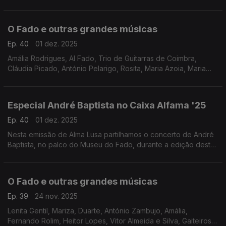
Paredes, Toada Coimbrã, Trio de Guitarras de Coimbra, Alma
de Coimbra, Amália
O Fado e outras grandes músicas
Ep. 40
01 dez. 2025
Amália Rodrigues, Al Fado, Trio de Guitarras de Coimbra,
Cláudia Picado, António Pelarigo, Rosita, Maria Azoia, Maria
teresa de Noronha, Deolinda Maria, Mísia, Ricardo Ribeiro,
Mariza com Plaster
Especial André Baptista no Caixa Alfama '25
Ep. 40
01 dez. 2025
Nesta emissão de Alma Lusa partilhamos o concerto de André
Baptista, no palco do Museu do Fado, durante a edição deste
ano do Festival Caixa Alfama.
O Fado e outras grandes músicas
Ep. 39
24 nov. 2025
Lenita Gentil, Mariza, Duarte, António Zambujo, Amália,
Fernando Rolim, Heitor Lopes, Vitor Almeida e Silva, Gaiteiros