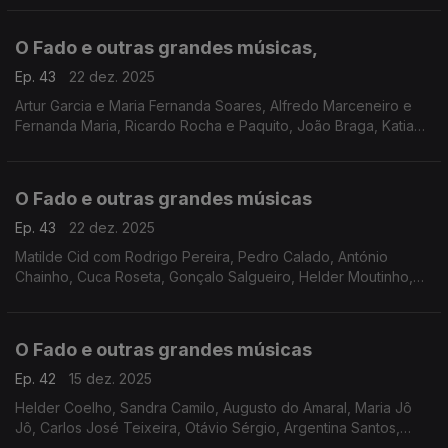
Quinteto de Coimbra, Grupo de Fados dos AOUC
O Fado e outras grandes músicas,
Ep. 43
22 dez. 2025
Artur Garcia e Maria Fernanda Soares, Alfredo Marceneiro e
Fernanda Maria, Ricardo Rocha e Paquito, João Braga, Katia
Guerreiro, Mário Pacheco, Inês Duarte, Carla Arruda, Grupo de
Guitarras e Cantares de Coimbra
O Fado e outras grandes músicas
Ep. 43
22 dez. 2025
Matilde Cid com Rodrigo Pereira, Pedro Calado, António
Chainho, Cuca Roseta, Gonçalo Salgueiro, Helder Moutinho,
Lucilia do Carmo, Ada de Castro, Amália Rodrigues, José
Nunes, Cristina Maria, Ana Roque,
O Fado e outras grandes músicas
Ep. 42
15 dez. 2025
Helder Coelho, Sandra Camilo, Augusto do Amaral, Maria Jô
Jô, Carlos José Teixeira, Otávio Sérgio, Argentina Santos,
Duarte, Gonçalo Salgueiro, António Chainho entre outros.