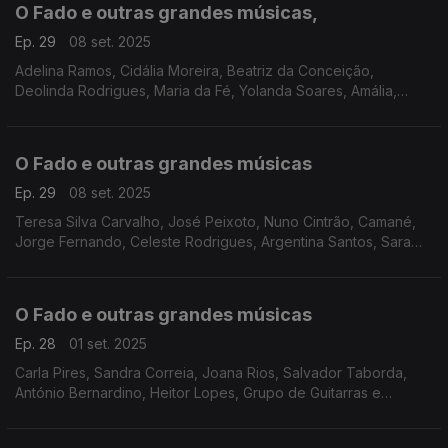
O Fado e outras grandes músicas,
Ep. 29
08 set. 2025
Adelina Ramos, Cidália Moreira, Beatriz da Conceição,
Deolinda Rodrigues, Maria da Fé, Yolanda Soares, Amália,
Fernando Girão, Quinteto Lusitânia, Fernando Machado Soares,
Grupo de Fados Antigos Tunos, José Mesquita,
O Fado e outras grandes músicas
Ep. 29
08 set. 2025
Teresa Silva Carvalho, José Peixoto, Nuno Cintrão, Camané,
Jorge Fernando, Celeste Rodrigues, Argentina Santos, Sara
Correia, Liana, Hermínia Silva, Maria José da Guia, Filipa Pais,
António Chainho, Augusto Camacho
O Fado e outras grandes músicas
Ep. 28
01 set. 2025
Carla Pires, Sandra Correia, Joana Rios, Salvador Taborda,
António Bernardino, Heitor Lopes, Grupo de Guitarras e
Cantares de Coimbra, Luis Goes, Cordis, Luisa Amaro, Amália
Rodrigues, Alfredo Marceneiro, Mariza, Max