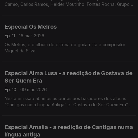
Carmo, Carlos Ramos, Helder Moutinho, Fontes Rocha, Grupo
De Cantares e Guitarras de Coimbra, António Bernardino, Luis
Goes, Carlos Paredes, Celeste Rodrigues, etc
Especial Os Melros
Ep. 11
16 mar. 2026
Os Melros, é o álbum de estreia do guitarrista e compositor
Miguel da Silva.
Especial Alma Lusa - a reedição de Gostava de
Ser Quem Era
Ep. 10
09 mar. 2026
Nesta emissão abrimos as portas aos bastidores dos álbuns
“Cantigas numa Língua Antiga” e “Gostava de Ser Quem Era” –
dois momentos únicos e reveladores da vida criativa de
Amália.
Especial Amália - a reedição de Cantigas numa
língua antiga