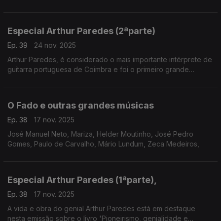
de Lisboa, Carlos do Carmo, Maria da Fé, Fernando Maurício,
Domingos Camarinha e Santos Moreira.
Especial Arthur Paredes (2ªparte)
Ep. 39
24 nov. 2025
Arthur Paredes, é considerado o mais importante intérprete de
guitarra portuguesa de Coimbra e foi o primeiro grande
responsável por conferir notoriedade a este instrumento.
O Fado e outras grandes músicas
Ep. 38
17 nov. 2025
José Manuel Neto, Mariza, Helder Moutinho, José Pedro
Gomes, Paulo de Carvalho, Mário Lundum, Zeca Medeiros,
Especial Arthur Paredes (1ªparte),
Ep. 38
17 nov. 2025
A vida e obra do genial Arthur Paredes está em destaque
nesta emissão sobre o livro 'Pioneirismo, genialidade e