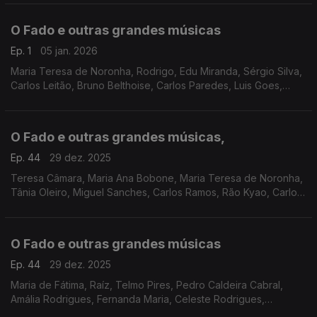
Toada Coimbrã, Ricardo Ribeiro, Max, Rão Kyao
O Fado e outras grandes músicas
Ep. 1
05 jan. 2026
Maria Teresa de Noronha, Rodrigo, Edu Miranda, Sérgio Silva,
Carlos Leitão, Bruno Belthoise, Carlos Paredes, Luis Goes,
Amália Rodrigues, Jorge Cravo, Cristina Branco, Marco
Oliveira, António Zambujo
O Fado e outras grandes músicas,
Ep. 44
29 dez. 2025
Teresa Câmara, Maria Ana Bobone, Maria Teresa de Noronha,
Tânia Oleiro, Miguel Sanches, Carlos Ramos, Rão Kyao, Carlos
do Carmo, Raquel Tavares, António Zambujo e Mayra
Andrade, Camané, Cristina Branco,
O Fado e outras grandes músicas
Ep. 44
29 dez. 2025
Maria de Fátima, Raíz, Telmo Pires, Pedro Caldeira Cabral,
Amália Rodrigues, Fernanda Maria, Celeste Rodrigues,
Frederico Vinagre, Adriano Correia de Oliveira, José Afonso,