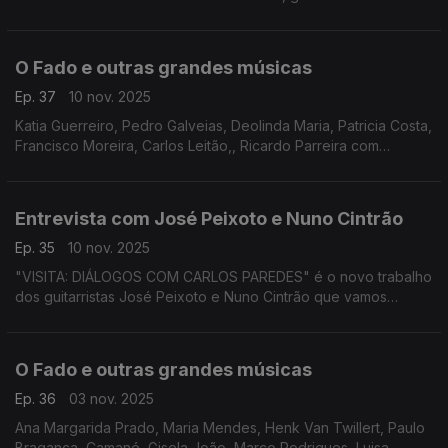
modernidade em Arthur Paredes'
O Fado e outras grandes músicas
Ep. 37
10 nov. 2025
Katia Guerreiro, Pedro Galveias, Deolinda Maria, Patricia Costa,
Francisco Moreira, Carlos Leitão,, Ricardo Parreira com
Fernando Alvim, Camané, Mafalda Arnauth com João Ferreira
Rosa, Alma De Coimbra, Amália,
Entrevista com José Peixoto e Nuno Cintrão
Ep. 35
10 nov. 2025
"VISITA: DIÁLOGOS COM CARLOS PAREDES" é o novo trabalho
dos guitarristas José Peixoto e Nuno Cintrão que vamos
conhecer de viva voz nesta emissão de Alma Lusa.
O Fado e outras grandes músicas
Ep. 36
03 nov. 2025
Ana Margarida Prado, Maria Mendes, Henk Van Twillert, Paulo
Bragança, Camané, Gisela João, Marco Rodrigues, Luisa