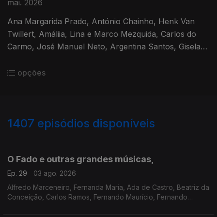
mai. 2026
Ana Margarida Prado, António Chainho, Henk Van
Twillert, Amáliia, Lina e Marco Mezquida, Carlos do
Carmo, José Manuel Neto, Argentina Santos, Gisela
João,
opções
1407
episódios disponíveis
937659
928352
918436
910834
899009
889953
878913
873317
861939
O Fado e outras grandes músicas,
Ep. 29
03 ago. 2026
Alfredo Marceneiro, Fernanda Maria, Ada de Castro, Beatriz da
Conceição, Carlos Ramos, Fernando Maurício, Fernando
Farinha, Francisco Sobral, Gonçalo Salgueiro, Helder
Moutinho, Joana Amendoeira, Linda Leonardo, Mariza