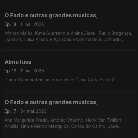
O Fado e outras grandes músicas,
Ep. 18
11 mai. 2026
Afonso Malão, Katia Guerreiro e Amina Alaoui, Paulo Bragança,
Ivan Lins, Luisa Amaro e Kyriacoula Constantinou, Al'Fado,
Quatro Ventos, Ricardo Parreira
Alma lusa
Ep. 18
11 mai. 2026
Diana Vilarinho tem um novo disco “Uma Carta Escrita”
O Fado e outras grandes músicas,
Ep. 17
04 mai. 2026
Ana Margarida Prado, António Chainho, Henk Van Twillert,
Amáliia, Lina e Marco Mezquida, Carlos do Carmo, José
Manuel Neto, Argentina Santos, Gisela João,