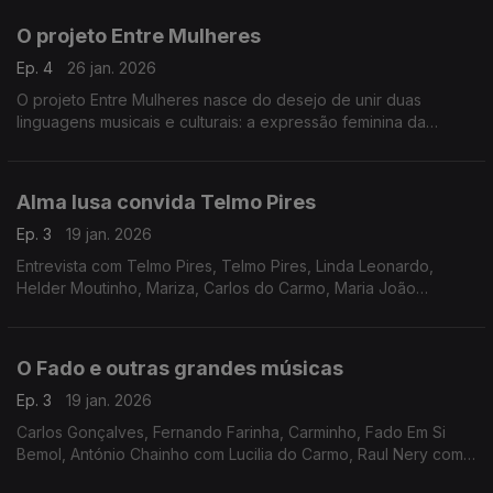
O projeto Entre Mulheres
Ep. 4
26 jan. 2026
O projeto Entre Mulheres nasce do desejo de unir duas
linguagens musicais e culturais: a expressão feminina da
guitarra de Coimbra e a voz, também feminina.
Alma lusa convida Telmo Pires
Ep. 3
19 jan. 2026
Entrevista com Telmo Pires, Telmo Pires, Linda Leonardo,
Helder Moutinho, Mariza, Carlos do Carmo, Maria João
Quadros, Agostinho Miranda, Amália Rodrigues, António
Parreira
O Fado e outras grandes músicas
Ep. 3
19 jan. 2026
Carlos Gonçalves, Fernando Farinha, Carminho, Fado Em Si
Bemol, António Chainho com Lucilia do Carmo, Raul Nery com
Maria Teresa de Noronha, José Nunes com Vicente da