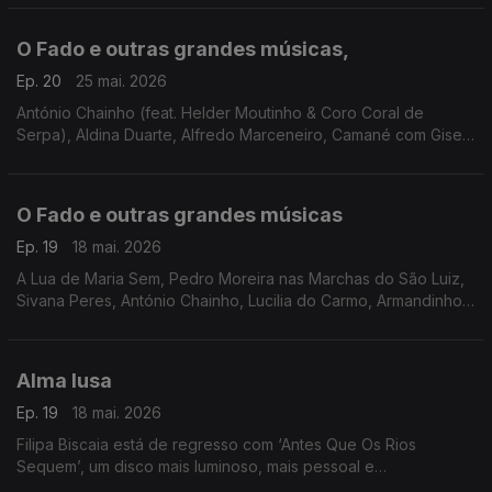
Amália, Paulo Parreira
O Fado e outras grandes músicas,
Ep. 20
25 mai. 2026
António Chainho (feat. Helder Moutinho & Coro Coral de
Serpa), Aldina Duarte, Alfredo Marceneiro, Camané com Gisela
João, Mário Pacheco, Dulce Pontes, Marco Rodrigues, Luisa
Rocha, Al'Fado,
O Fado e outras grandes músicas
Ep. 19
18 mai. 2026
A Lua de Maria Sem, Pedro Moreira nas Marchas do São Luiz,
Sivana Peres, António Chainho, Lucilia do Carmo, Armandinho,
Maria Teresa de Noronha, Carminho, Carlos do Carmo,
Fernando Maurício, Amália Rodrigues
Alma lusa
Ep. 19
18 mai. 2026
Filipa Biscaia está de regresso com ‘Antes Que Os Rios
Sequem’, um disco mais luminoso, mais pessoal e
profundamente ligado ao tempo em que vivemos.