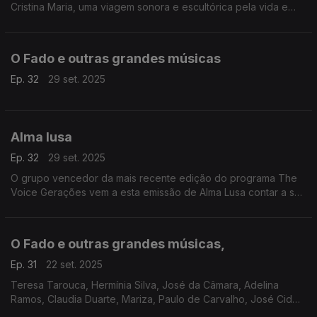
Cristina Maria, uma viagem sonora e escultórica pela vida e
pela arte com banda sonora de Fado e de outras músicas
O Fado e outras grandes músicas
Ep. 32
29 set. 2025
Alma lusa
Ep. 32
29 set. 2025
O grupo vencedor da mais recente edição do programa The
Voice Gerações vem a esta emissão de Alma Lusa contar a sua
jovem, mas intensa história.
O Fado e outras grandes músicas,
Ep. 31
22 set. 2025
Teresa Tarouca, Hermínia Silva, José da Câmara, Adelina
Ramos, Claudia Duarte, Mariza, Paulo de Carvalho, José Cid
com Mariza Liz, Sara Correia, Maria Amélia Proença, Maria