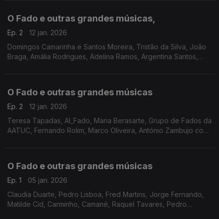
Câmara, Mário Pacheco, António Athaíde, Claudia Madur
O Fado e outras grandes músicas,
Ep. 2
12 jan. 2026
Domingos Camarinha e Santos Moreira, Tristão da Silva, João
Braga, Amália Rodrigues, Adelina Ramos, Argentina Santos,
Mísia, Ricardo Ribeiro, Gonçalo Salgueiro, Sérgio Onze, Paulo
Soares, António Pinto Basto,
O Fado e outras grandes músicas
Ep. 2
12 jan. 2026
Teresa Tapadas, Al_Fado, Maria Berasarte, Grupo de Fados da
AATUC, Fernando Rolim, Marco Oliveira, António Zambujo com
Aldina Duarte, Lucilia do Carmo, Frei Hermano da Câmara,
Filipa Tavares, João Loy, Fernando Girão,
O Fado e outras grandes músicas
Ep. 1
05 jan. 2026
Claudia Duarte, Pedro Lisboa, Fred Martins, Jorge Fernando,
Matilde Cid, Carminho, Camané, Raquel Tavares, Pedro
Moutinho, Sara Correia, Filipa Pais com António Chainho,