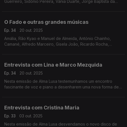
Guerreiro, Sidónio Pereira, Vânia Duarte, Jorge Baptista da
Silva, Max, Marco Rodrigues, Paulo Bragança, José Manuel
Neto
O Fado e outras grandes músicas
Ep. 34
20 out. 2025
Amália, Rão Kyao e Manuel de Almeida, António Chainho,
Camané, Alfredo Marceiro, Gisela João, Ricardo Rocha,
Mariza, Carlos Leitão, António Bernardino, Luisa Amaro, Barros
Ferreira, Cuca Roseta, Teresa Tapadas,
Entrevista com Lina e Marco Mezquida
Ep. 34
20 out. 2025
Nesta emissão de Alma Lusa testemunhamos um encontro
fascinante de voz e piano a desenharem uma nova forma de
definir o Fado.
Entrevista com Cristina Maria
Ep. 33
03 out. 2025
Nesta emissão de Alma Lusa desvendamos o novo disco de