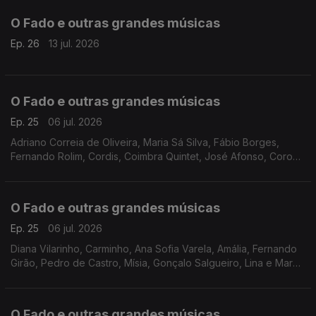
O Fado e outras grandes músicas
Ep. 26
13 jul. 2026
O Fado e outras grandes músicas
Ep. 25
06 jul. 2026
Adriano Correia de Oliveira, Maria Sá Silva, Fábio Borges,
Fernando Rolim, Cordis, Coimbra Quintet, José Afonso, Coro
dos Antigos Orfeonistas, Grupo de Guitarras e Cantares de
Coimbra, Quinteto de Coimbra
O Fado e outras grandes músicas
Ep. 25
06 jul. 2026
Diana Vilarinho, Carminho, Ana Sofia Varela, Amália, Fernando
Girão, Pedro de Castro, Mísia, Gonçalo Salgueiro, Lina e Marco
Mezquida, Helder Moutinho, Katia Guerreiro, Maria da Nazaré,
O Fado e outras grandes músicas