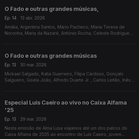
O Fado e outras grandes músicas,
Ep. 14
13 abr. 2026
Amália, Argentina Santos, Mário Pacheco, Maria Teresa de
Noronha, Maria da Nazaré, António Rocha, Celeste Rodrigues,
Luz Sá da Bandeira, Aldina Duarte, Salvador Taborda, Rodrigo
Costa Felix, Ricardo J. Martins
O Fado e outras grandes músicas
Ep. 13
30 mar. 2026
Mickael Salgado, Katia Guerreiro, Filipa Cardoso, Gonçalo
Salgueiro, Gisela João, Alfredo Duarte Jr. , Carlos Leitão, Inês
Duarte, Ricardo Ribeiro, Camané, Maria João Quadros, Amália,
Ala dos Namorados,
Especial Luis Caeiro ao vivo no Caixa Alfama
'25
Ep. 13
29 mar. 2026
Nesta emissão de Alma Lusa viajamos até um dos palcos do
Caixa Alfama de 2025 ao encontro de Luís Caeiro, jovem