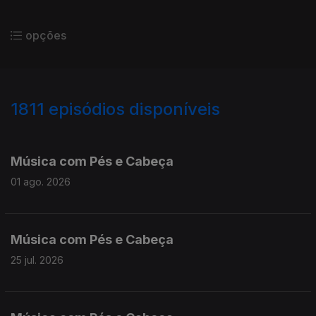
opções
1811
episódios disponíveis
927164
905873
886108
Música com Pés e Cabeça
01 ago. 2026
Música com Pés e Cabeça
25 jul. 2026