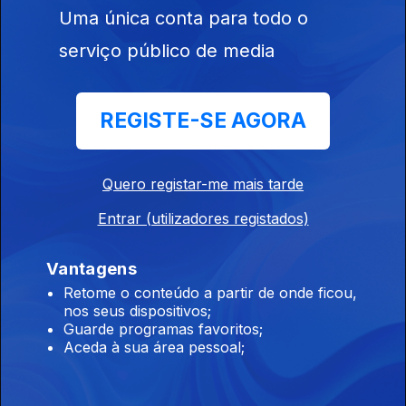
Uma única conta para todo o
04 abr. 2026
serviço público de media
Música com Pés e Cabeça
REGISTE-SE AGORA
28 mar. 2026
Quero registar-me mais tarde
Música com Pés e Cabeça
Entrar (utilizadores registados)
21 mar. 2026
Vantagens
Retome o conteúdo a partir de onde ficou,
Música com Pés e Cabeça
nos seus dispositivos;
14 mar. 2026
Guarde programas favoritos;
Aceda à sua área pessoal;
Música com Pés e Cabeça