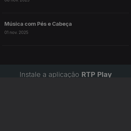
Música com Pés e Cabeça
01 nov. 2025
Instale a aplicação
RTP Play
Disponível para iOS, Android, Apple TV, Android TV e
CarPlay