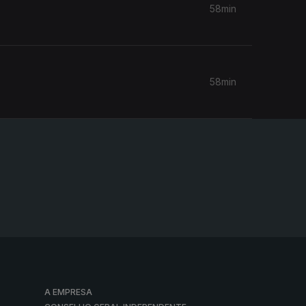
58min
58min
A EMPRESA