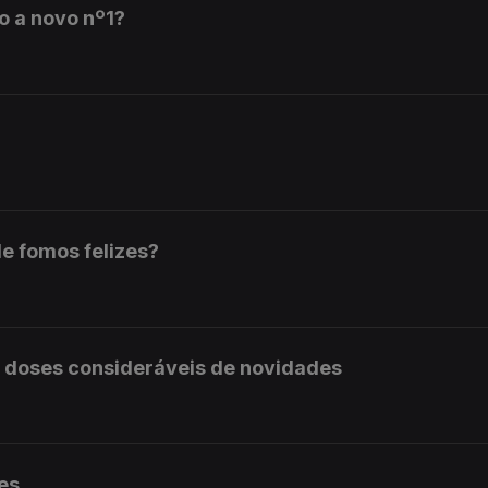
to a novo nº1?
e fomos felizes?
do doses consideráveis de novidades
es