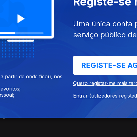
Registe-se
Uma única conta 
serviço público d
prolonga-se a liderança
REGISTE-SE A
 partir de onde ficou, nos
Quero registar-me mais tar
avoritos;
ssoal;
Entrar (utilizadores regista
gosto nas fronteiras