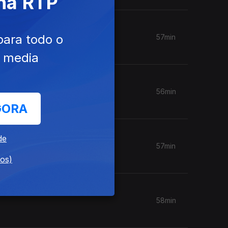
 na RTP
para todo o
57min
e media
56min
GORA
de
57min
dos)
58min