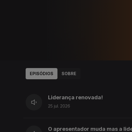
EPISÓDIOS
SOBRE
927711
907810
Liderança renovada!
25 jul. 2026
O apresentador muda mas a lid