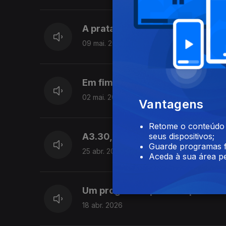
A prata tem novo dono
09 mai. 2026
Em fim-de-semana prolongado, 
02 mai. 2026
Vantagens
Retome o conteúdo a
A3.30, sempre!
seus dispositivos;
Guarde programas f
25 abr. 2026
Aceda à sua área pe
Um programa que mais parece A
18 abr. 2026