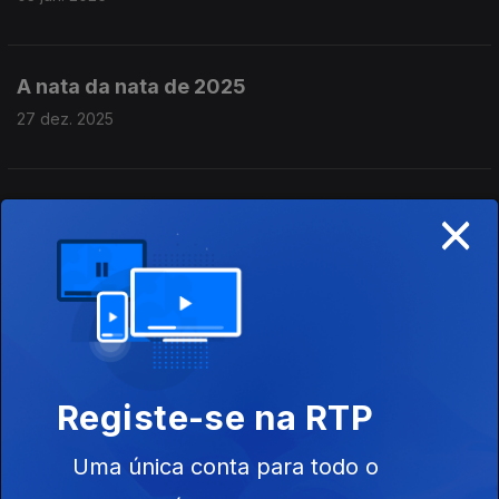
A nata da nata de 2025
27 dez. 2025
×
Querem repor o brilho das vossas pratas ao
som de belas cantigas?
20 dez. 2025
Um top que é um aconchego
06 dez. 2025
Registe-se na RTP
Uma única conta para todo o
Adeus a Novembro com novos medalhados