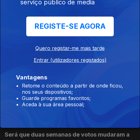
serviço público de media
29 nov. 2025
REGISTE-SE AGORA
Alerta A3.30: instabilidade no pódio
22 nov. 2025
Quero registar-me mais tarde
Entrar (utilizadores registados)
Liderança instável em semana de estreias
15 nov. 2025
Vantagens
Retome o conteúdo a partir de onde ficou,
nos seus dispositivos;
Guarde programas favoritos;
Revolução no pódio
Aceda à sua área pessoal;
08 nov. 2025
Será que duas semanas de votos mudaram a