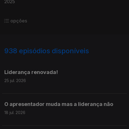
2025
opções
938
episódios disponíveis
927711
907810
889432
867112
846867
Liderança renovada!
25 jul. 2026
O apresentador muda mas a liderança não
18 jul. 2026