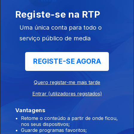
18 abr. 2026
Registe-se na RTP
O baile continua a ser rei do top?
Uma única conta para todo o
11 abr. 2026
serviço público de media
O caminho para o baile é dourado
REGISTE-SE AGORA
04 abr. 2026
Quero registar-me mais tarde
Revolução antecipada
Entrar (utilizadores registados)
28 mar. 2026
Vantagens
Retome o conteúdo a partir de onde ficou,
nos seus dispositivos;
Uma contagem demoníaca!
Guarde programas favoritos;