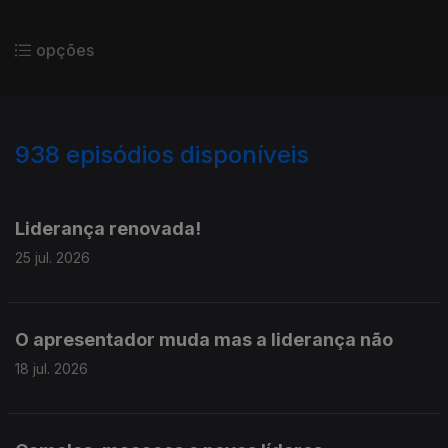
opções
938
episódios disponíveis
927711
907810
889432
Liderança renovada!
25 jul. 2026
O apresentador muda mas a liderança não
18 jul. 2026