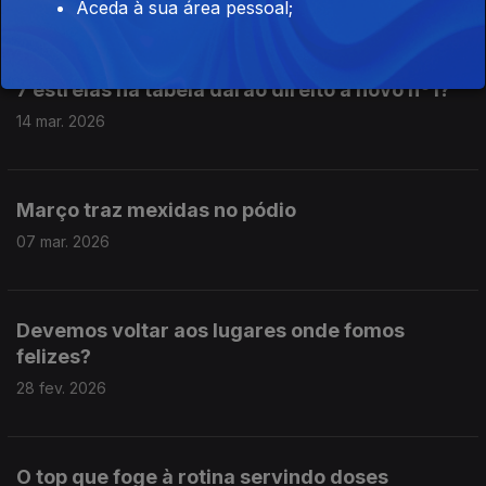
21 mar. 2026
Aceda à sua área pessoal;
7 estreias na tabela darão direito a novo nº1?
14 mar. 2026
Março traz mexidas no pódio
07 mar. 2026
Devemos voltar aos lugares onde fomos
felizes?
28 fev. 2026
O top que foge à rotina servindo doses