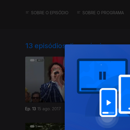
SOBRE O EPISÓDIO
SOBRE O PROGRAMA
13
episódios disponíveis
Ep. 13
15 ago. 2017
Ep. 12
14 