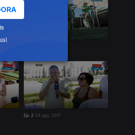
GORA
de
dos)
Ep. 6
08 ago. 2017
Ep. 2
04 ago. 2017