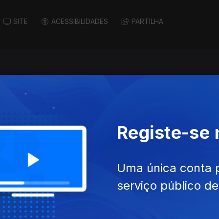
SITE
ACESSIBILIDADES
PARTILHA
Registe-se
Uma única conta 
serviço público d
ago. 2017
Ep. 11
13 ago. 2017