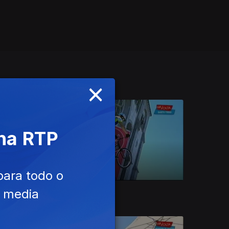
×
 na RTP
para todo o
e media
Ep. 10
12 ago. 2017