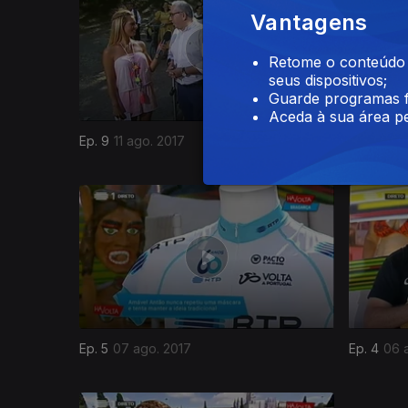
Vantagens
Retome o conteúdo a
seus dispositivos;
Guarde programas f
Aceda à sua área pe
Ep. 9
11 ago. 2017
Ep. 8
10 
301246
Ep. 5
07 ago. 2017
Ep. 4
06 
301105