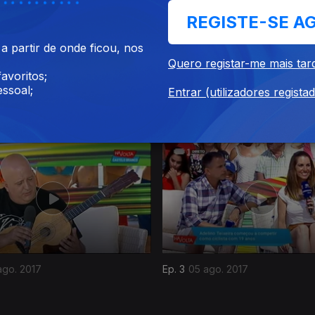
REGISTE-SE A
 partir de onde ficou, nos
Quero registar-me mais tar
avoritos;
ssoal;
Entrar (utilizadores regista
ago. 2017
Ep. 7
09 ago. 2017
ago. 2017
Ep. 3
05 ago. 2017