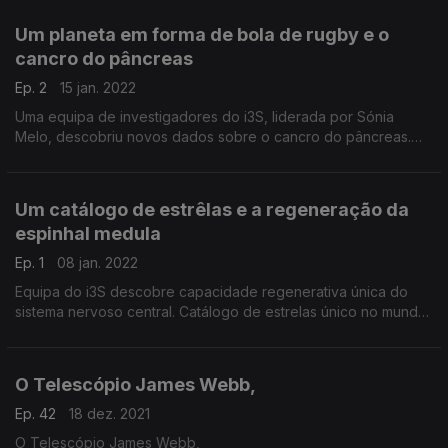
Um planeta em forma de bola de rugby e o
cancro do pâncreas
Ep. 2
15 jan. 2022
Uma equipa de investigadores do i3S, liderada por Sónia
Melo, descobriu novos dados sobre o cancro do pâncreas.
Um novo planeta tem a particularidade de ter a forma de uma
bola de rugby.
Um catálogo de estrêlas e a regeneração da
espinhal medula
Ep. 1
08 jan. 2022
Equipa do i3S descobre capacidade regenerativa única do
sistema nervoso central. Catálogo de estrelas único no mundo
disponibilizado pelo Instituto de Astrofísica e Ciência dos
Espaço.
O Telescópio James Webb,
Ep. 42
18 dez. 2021
O Telescópio James Webb,