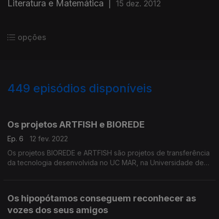
Literatura e Matemática
|
15 dez. 2012
opções
449
episódios disponíveis
579616
555939
536063
516495
496652
478063
458106
441884
Os projetos ARTFISH e BIOREDE
Ep. 6
12 fev. 2022
Os projetos BIOREDE e ARTFISH são projetos de transferência
da tecnologia desenvolvida no UC MAR, na Universidade de
Coimbra.
Os hipopótamos conseguem reconhecer as
vozes dos seus amigos