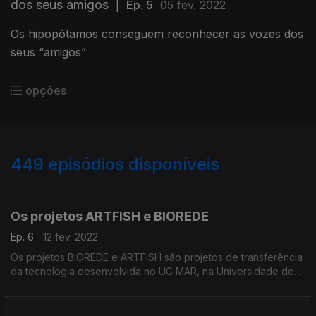
dos seus amigos
|
Ep. 5
05 fev. 2022
Os hipopótamos conseguem reconhecer as vozes dos
seus “amigos”
opções
449
episódios disponíveis
579616
555939
536063
516495
Os projetos ARTFISH e BIOREDE
Ep. 6
12 fev. 2022
Os projetos BIOREDE e ARTFISH são projetos de transferência
da tecnologia desenvolvida no UC MAR, na Universidade de
Coimbra.