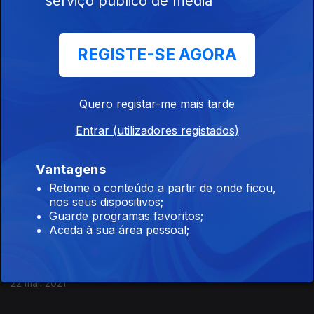
serviço público de media
Margarida Dantas investiga o papel das forças
REGISTE-SE AGORA
físicas na divisão celular * Pedro Leão sobre o
projeto BlueBio4Future
05 jun. 2021
Quero registar-me mais tarde
Entrar (utilizadores registados)
Alexandre Raposo no Instituto de Medicina
Molecular e Alice Delerue na Universidade do
Vantagens
Minho.
Retome o conteúdo a partir de onde ficou,
nos seus dispositivos;
29 mai. 2021
Guarde programas favoritos;
Aceda à sua área pessoal;
Dark Sky Aldeias do Xisto
22 mai. 2021