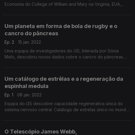
Economia do College of William and Mary na Virginia, EUA,
desde 1995.
Um planeta em forma de bola de rugby e o
cancro do pâncreas
Ep. 2
15 jan. 2022
Uma equipa de investigadores do i3S, liderada por Sónia
Melo, descobriu novos dados sobre o cancro do pâncreas.
Um novo planeta tem a particularidade de ter a forma de uma
bola de rugby.
Um catálogo de estrêlas e a regeneração da
espinhal medula
Ep. 1
08 jan. 2022
Equipa do i3S descobre capacidade regenerativa única do
sistema nervoso central. Catálogo de estrelas único no mundo
disponibilizado pelo Instituto de Astrofísica e Ciência dos
Espaço.
O Telescópio James Webb,