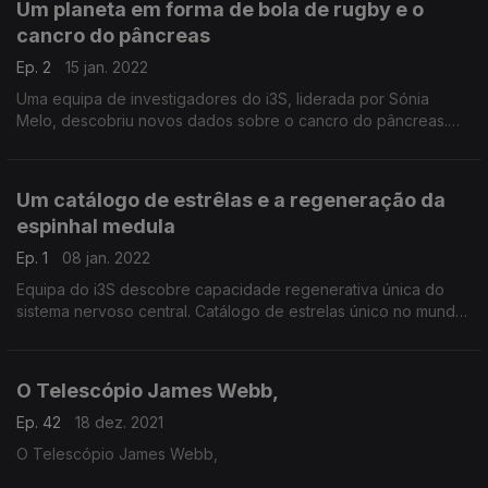
Um planeta em forma de bola de rugby e o
cancro do pâncreas
Ep. 2
15 jan. 2022
Uma equipa de investigadores do i3S, liderada por Sónia
Melo, descobriu novos dados sobre o cancro do pâncreas.
Um novo planeta tem a particularidade de ter a forma de uma
bola de rugby.
Um catálogo de estrêlas e a regeneração da
espinhal medula
Ep. 1
08 jan. 2022
Equipa do i3S descobre capacidade regenerativa única do
sistema nervoso central. Catálogo de estrelas único no mundo
disponibilizado pelo Instituto de Astrofísica e Ciência dos
Espaço.
O Telescópio James Webb,
Ep. 42
18 dez. 2021
O Telescópio James Webb,