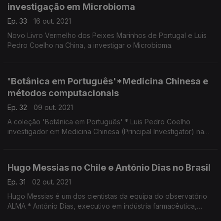
investigação em Microbioma
Ep. 33
16 out. 2021
Novo Livro Vermelho dos Peixes Marinhos de Portugal e Luis
Pedro Coelho na China, a investigar o Microbioma.
'Botânica em Português'*Medicina Chinesa e
métodos computacionais
Ep. 32
09 out. 2021
A coleção 'Botânica em Português' * Luis Pedro Coelho
investigador em Medicina Chinesa (Principal Investigator) na
Fudan University
O seu principal interesse é o uso de métodos computacionais
para investigar o microbioma.
Hugo Messias no Chile e António Dias no Brasil
Ep. 31
02 out. 2021
Hugo Messias é um dos cientistas da equipa do observatório
ALMA * António Dias, executivo em indústria farmacêutica,
administra uma fábrica de injectáveis no estado de São Paulo.