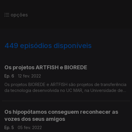
opções
449
episódios disponíveis
579616
555939
536063
516495
496652
478063
458106
441884
Os projetos ARTFISH e BIOREDE
Ep. 6
12 fev. 2022
Os projetos BIOREDE e ARTFISH são projetos de transferência
da tecnologia desenvolvida no UC MAR, na Universidade de
Coimbra.
Os hipopótamos conseguem reconhecer as
vozes dos seus amigos
Ep. 5
05 fev. 2022