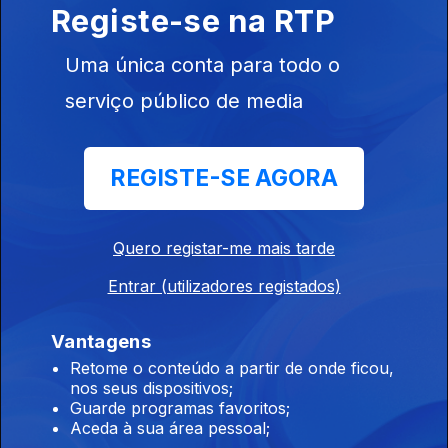
Registe-se na RTP
15 set. 2017
Uma única conta para todo o
serviço público de media
Santa Cruz, Flores
14 set. 2017
REGISTE-SE AGORA
Lajes, Flores
13 set. 2017
Quero registar-me mais tarde
Entrar (utilizadores registados)
Velas, São Jorge
Vantagens
11 set. 2017
Retome o conteúdo a partir de onde ficou,
nos seus dispositivos;
Guarde programas favoritos;
Aceda à sua área pessoal;
Vila do Porto, Santa Maria