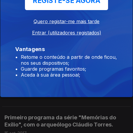
REGISTE-SE AGORA
com Fernando Mariano Cardeira.
06 out. 2017
Quero registar-me mais tarde
Entrar (utilizadores registados)
Terceiro episódio da série "Memórias do
Exílio", com Manuel Pedroso Marques.
Vantagens
29 set. 2017
Retome o conteúdo a partir de onde ficou,
nos seus dispositivos;
Guarde programas favoritos;
Aceda à sua área pessoal;
Segundo episódio da série "Memórias do
Exílio". Com Helena Cabeçadas.
22 set. 2017
Primeiro programa da série "Memórias do
Exílio", com o arqueólogo Cláudio Torres.