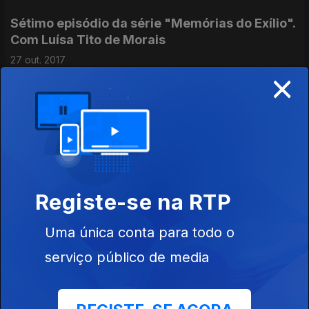
Sétimo episódio da série "Memórias do Exílio".
Com Luísa Tito de Morais
27 out. 2017
×
Sexto episódio da série "Memórias do Exílio",
com Fernando António Almeida.
20 out. 2017
Registe-se na RTP
Quinto episódio da série "Memórias do Exílio",
com Teresa Rita Lopes.
Uma única conta para todo o
13 out. 2017
serviço público de media
Quarto episódio da série "Memórias do Exílio",