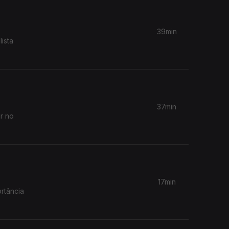
39min
ista
37min
r no
17min