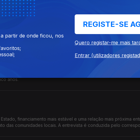
REGISTE-SE A
 raizes africanas, revela que foi alvo de bullyng e xenofobia, por 
ma arte que se pretende aberta e inclusiva.
 partir de onde ficou, nos
Quero registar-me mais tar
avoritos;
ssoal;
Entrar (utilizadores regista
 (APAV) acaba de lançar um relatório estatistico sobre Pessoas Re
nco anos.
Estado, financiamento mais estável e uma relação mais próxima ent
o das comunidades locais. A entrevista é conduzida pelo corresp