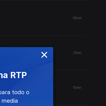
28min
×
21min
ro, sobre
 na RTP
10min
para todo o
tigado
e media