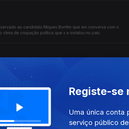
reservado ao candidato Miques Bonfim que em conversa com o
lima de crispação política que s e instalou no país.
l de STP, Jeudiger Nascimento, fala, ao jornalista Frederico Pinhei
, e sobre o processo de apuramento de resultados.
Registe-se
Uma única conta 
a-nos de projectos de resposta, ao nível comunitário, num país cas
extremos: Moçambique.
serviço público d