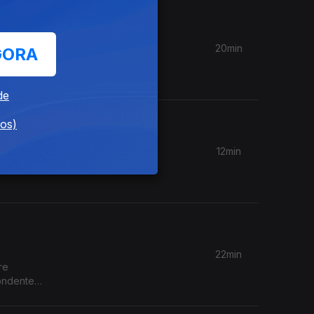
20min
GORA
parte de
de
dos)
12min
fugiadas
22min
re
ondente