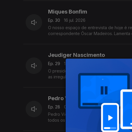
Miques Bonfim
Ep. 30
16 jul. 2026
O nosso espaço de entrevista de hoje é 
correspondente Óscar Madeiros. Lamenta o c
Jeudiger Nascimento
Ep. 29
13 jul. 2026
O presidente da Comissão Eleitoral Naciona
as irregularidades que têm sido detetadas
Pedro Vicente
Ep. 28
06 jul. 2026
Pedro Vicente, Professor na NOVA SBE, fal
todos os anos por fenómenos climáticos 