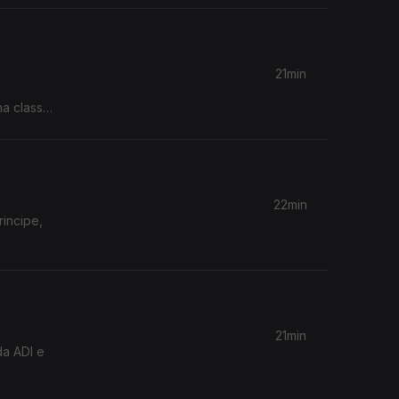
21min
na classe
22min
rincipe,
21min
da ADI e