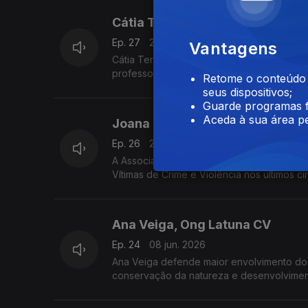
Cátia Terrinca
Ep. 27
29 jun. 2026
Vantagens
Cátia Terrinca é uma actriz portuguesa com
professores e colegas. Algo impensável nu
Retome o conteúdo a
seus dispositivos;
Guarde programas f
Aceda à sua área pe
Joana Menezes - APAV,
Ep. 26
22 jun. 2026
A Associação portuguesa de Apoio à Vitima
Vítimas de Crime e Violência nos últimos ci
Ana Veiga, Ong Latuna CV
Ep. 24
08 jun. 2026
Ana Veiga defende maior envolvimento do 
conservação da natureza e desenvolviment
da Rádio RTP-África, Carlos Santos