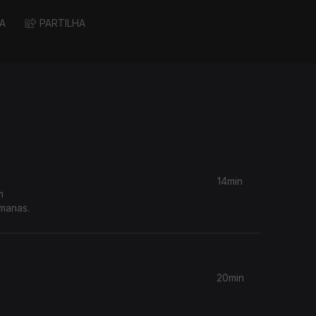
A
PARTILHA
14min
m
lmanas.
20min