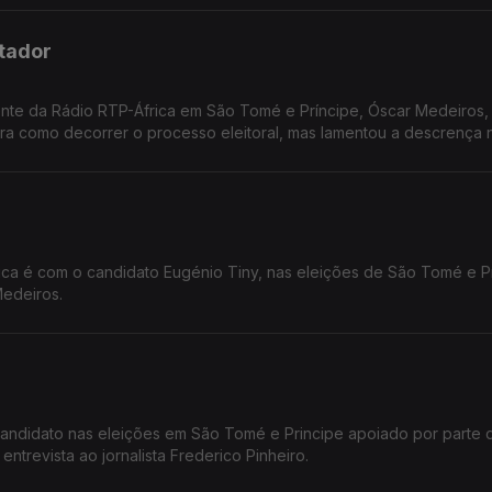
ntador
ente da Rádio RTP-África em São Tomé e Príncipe, Óscar Medeiros,
ra como decorrer o processo eleitoral, mas lamentou a descrença 
rica é com o candidato Eugénio Tiny, nas eleições de São Tomé e P
edeiros.
candidato nas eleições em São Tomé e Principe apoiado por parte 
MCI-PS, entre outros movimentos.. Em entrevista ao jornalista Frederico Pinheiro.