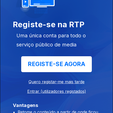
João Pedro
Pais, Isabel
Angelino, Tiago
Góes Ferreira
Registe-se na RTP
e...
Uma única conta para todo o
Ep. 5
01 nov. 2017
serviço público de media
Margarida
Rebelo Pinto,
Bumba na
Fofinha e
REGISTE-SE AGORA
Capicua
Quero registar-me mais tarde
Ep. 4
25 out. 2017
Alberta
Entrar (utilizadores registados)
Marques
Fernandes,
Diogo Faro e
Vantagens
Tito Paris
Retome o conteúdo a partir de onde ficou,