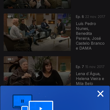
Ep. 8
22 nov. 2017
Luís Pedro
Nunes,
Benedita
Pereira, José
Castelo Branco
e DAMA
Ep. 7
15 nov. 2017
Lena d´Água,
Helena Vieira e
Mila Belo
×
Ep. 6
08 nov. 2017
Hélder Reis,