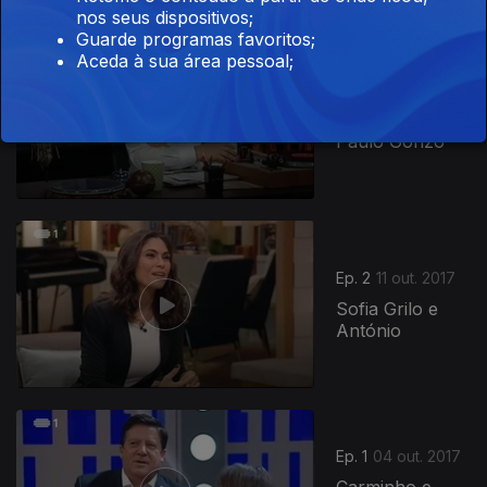
nos seus dispositivos;
Guarde programas favoritos;
Aceda à sua área pessoal;
Ep. 3
18 out. 2017
Fáfá de Belém e
Paulo Gonzo
309312
Ep. 2
11 out. 2017
Sofia Grilo e
António
Ep. 1
04 out. 2017