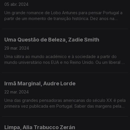
05 abr. 2024
Um grande romance de Lobo Antunes para pensar Portugal a
partir de um momento de transição histórica. Dez anos na
cabeça de ex-combatentes.
Uma Questão de Beleza, Zadie Smith
29 mar. 2024
Uma sátira ao mundo académico e à sociedade a partir do
mundo universitário nos EUA e no Reino Unido. Ou um liberal e
um conservador às voltas com a noção de beleza. Eles e as
suas famílias.
Irmã Marginal, Audre Lorde
22 mar. 2024
Uma das grandes pensadoras americanas do século XX é pela
primeira vez publicada em Portugal. Saber das margens pela
voz de quem vive nelas.
Limpa, Alia Trabucco Zerán