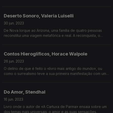
romancistas do século XX no ano do seu centenário. O que é
perene no romance?
Deserto Sonoro, Valeria Luiselli
30 jun. 2023
De Nova Iorque ao Arizona, uma família de quatro pessoas
reconstitui uma viagem metafórica e real. A reconquista, o
sonho perdido, a crise pessoal e migratória. Um romance que
condensa uma fatia do real.
Contos Hieroglíficos, Horace Walpole
26 jun. 2023
O delírio de que é feito o «livro mais antigo do mundo», ou
como o surrealismo teve a sua primeira manifestação com uma
grande gargalhada no século XVIII.
Do Amor, Stendhal
16 jun. 2023
Livro onde o autor de «A Cartuxa de Parma» ensaia sobre um
dos temas mais universais: o amor e as suas sensações.