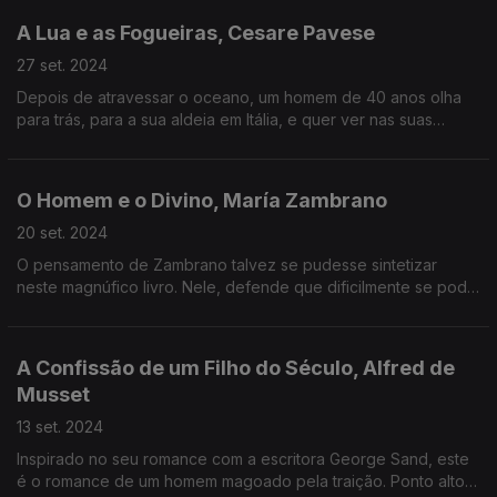
A Lua e as Fogueiras, Cesare Pavese
27 set. 2024
Depois de atravessar o oceano, um homem de 40 anos olha
para trás, para a sua aldeia em Itália, e quer ver nas suas
raízes uma espécie de resposta à sua identidade. Que
identidade?
O Homem e o Divino, María Zambrano
20 set. 2024
O pensamento de Zambrano talvez se pudesse sintetizar
neste magnúfico livro. Nele, defende que dificilmente se pode
chegar a uma ideia de verdade através do racional.
A Confissão de um Filho do Século, Alfred de
Musset
13 set. 2024
Inspirado no seu romance com a escritora George Sand, este
é o romance de um homem magoado pela traição. Ponto alto