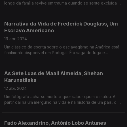
longe da família revive um trauma quando se sente excluída.
Um notável romance sobre memória.
Narrativa da Vida de Frederick Douglass, Um
Escravo Americano
19 abr. 2024
Um clássico da escrita sobre o esclavagismo na América está
finalmente disponível em Portugal. É a saga de fuga e
libertação de Frederick Douglass, um escravo que viveu para
contar a sua história.
As Sete Luas de Maali Almeida, Shehan
Karunatilaka
12 abr. 2024
Um fotógrafo acha-se morto e quer saber quem o matou. A
partir daí há um mergulho na vida e na história de um país, o Sri
Lanha. Com horror e o humor que valeu um Booker.
Fado Alexandrino, António Lobo Antunes