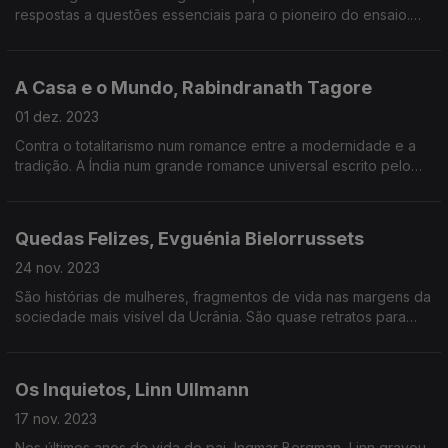
respostas a questões essenciais para o pioneiro do ensaio.
Não há receita de vida, mas um livro que é, ele mesmo, sobre
a vida.
A Casa e o Mundo, Rabindranath Tagore
01 dez. 2023
Contra o totalitarismo num romance entre a modernidade e a
tradição. A Índia num grande romance universal escrito pelo
Prémio Nobel da Literatura de 1913.
Quedas Felizes, Evguénia Bielorrussets
24 nov. 2023
São histórias de mulheres, fragmentos de vida nas margens da
sociedade mais visível da Ucrânia. São quase retratos para
resgatar uma memória num país muito antigo moldado por
muito conflitos.
Os Inquietos, Linn Ullmann
17 nov. 2023
Nos últimos anos de vida do pai, Ingmar Bergman, Linn gravou