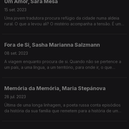
Um Amor, Sara Mesa
15 set. 2023
Uma jovem tradutora procura refúgio da cidade numa aldeia
rural. O que a levou ali? O mistério acompanha a tensão. É uma
forasteira sem linguagem com que se adaptar à violência que
a rodeia.
Fora de Si, Sasha Marianna Salzmann
08 set. 2023
A viagem enquanto procura de si. Quando não se pertence a
um país, a uma língua, a um território, para onde ir, o que
perseguir? A memória pode ser uma pista.
Memória da Memória, Maria Stepánova
28 jul. 2023
Última de uma longa linhagem, a poeta russa conta episódios
da história da sua família que remetem para a história de um
país. Um belíssimo livro sobre a memória, o medo, a
invisibilidade do indivíduo no grande coletivo.