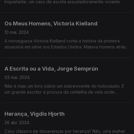
Inquietante, um caso de escrita assustadoramente viciante.
Os Meus Homens, Victoria Kielland
10 mai. 2024
A norueguesa Victoria Kielland conta a história da primeira
assassina em série nos Estados Unidos. Matava homens atrás
de um amor que só ela sabia medir.
A Escrita ou a Vida, Jorge Semprún
03 mai. 2024
Não é mais um livro sobre um sobrevivente do holocausto. É
um grande escritor à procura da centelha de vida onde
parece haver apenas morte.
Herança, Vigdis Hjorth
26 abr. 2024
Caso clássico de desavenças por herança? Não, uma mulher