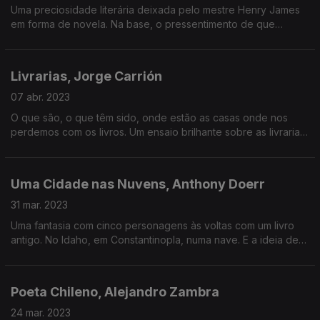
Uma preciosidade literária deixada pelo mestre Henry James
em forma de novela. Na base, o pressentimento de que
qualquer coisa de drástico se vai atrasar no caminho de uma
vida.
Livrarias, Jorge Carrión
07 abr. 2023
O que são, o que têm sido, onde estão as casas onde nos
perdemos com os livros. Um ensaio brilhante sobre as livrarias
no mundo.
Uma Cidade nas Nuvens, Anthony Doerr
31 mar. 2023
Uma fantasia com cinco personagens às voltas com um livro
antigo. No Idaho, em Constantinopla, numa nave. E a ideia de
fim muito concreto a perseguir-nos.
Poeta Chileno, Alejandro Zambra
24 mar. 2023