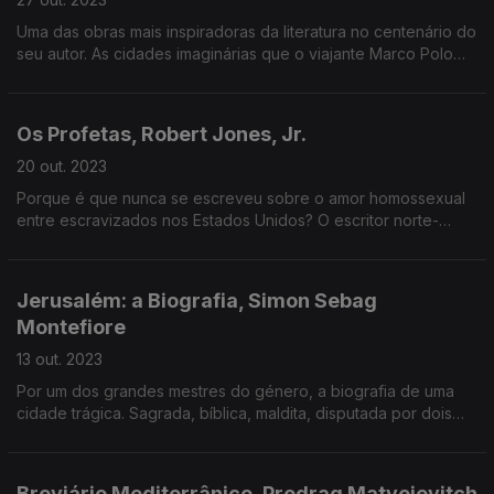
Uma das obras mais inspiradoras da literatura no centenário do
seu autor. As cidades imaginárias que o viajante Marco Polo
narrou ao imperador Kublai Khan. Modelos para pensar a ideia
de cidade.
Os Profetas, Robert Jones, Jr.
20 out. 2023
Porque é que nunca se escreveu sobre o amor homossexual
entre escravizados nos Estados Unidos? O escritor norte-
americano Robert Jones, Jr. foi investigar o amor entre a
violência.
Jerusalém: a Biografia, Simon Sebag
Montefiore
13 out. 2023
Por um dos grandes mestres do género, a biografia de uma
cidade trágica. Sagrada, bíblica, maldita, disputada por dois
povos numa guerra interminável. Conhecê-la é entender
melhor o nosso presente.
Breviário Mediterrânico, Predrag Matvejevitch