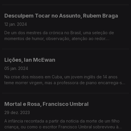
sobre a desilusão enquanto se funda uma literatura.
Desculpem Tocar no Assunto, Rubem Braga
12 jan. 2024
De um dos mestres da crónica no Brasil, uma seleção de
momentos de humor, observação, atenção ao redor.
Pequenas maravilhas intemporais.
Lições, Ian McEwan
05 jan. 2024
Na crise dos mísseis em Cuba, um jovem inglês de 14 anos
teme morrer virgem, mas a professora de piano encarrega-se
de lhe dar lições de sexo. O abuso faz dele um adulto
indulgente, a ver correr a história da Europa.
Mortal e Rosa, Francisco Umbral
29 dez. 2023
A infância recontada a partir da notícia da morte de um filho
criança, ou como o escritor Francisco Umbral sobreviveu à