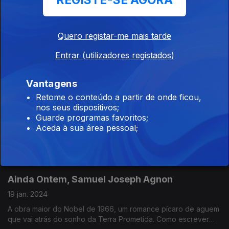
REGISTE-SE AGORA
Mikhail e Margarita, Julie Lekstrom Himes
Quero registar-me mais tarde
02 fev. 2024
O amor e a literatura cruzam-se e sai uma obra-prima. A
Entrar (utilizadores registados)
génese de Margarida e o Mestre porque houve pelo meio
outro grande escritor. O que seria do mundo sem triângulos
Vantagens
amorosos?
Retome o conteúdo a partir de onde ficou,
As Que Não Morrem, Anne Boyer
nos seus dispositivos;
26 jan. 2024
Guarde programas favoritos;
Aceda à sua área pessoal;
O sistema de saúde norte-americano a partir do olhar de uma
poeta e da sua experiência limite com um cancro da mama. Se
há livros que nos mudam, anotem este.
Ainda Ontem, Samuel Joseph Agnon
19 jan. 2024
A obra maior do Nobel de 1966, um romance pícaro de aguem
que vai atrás do sonho da Terra Prometida. Como escrever