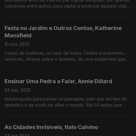
conversas entre ambos para captar a essência daquela vida.
Um livro que contém memória, autobiografia e muitas
reflexões. Imperdível.
Festa no Jardim e Outros Contos, Katherine
Mansfield
10 nov. 2023
Coisas de mulheres, ou seja: de todos. Contos irreverentes,
sensíveis, olhares sobre o feminino, de uma modernista que
influenciou Virginia Woolf ou D.H. Lawrence.
Ensinar Uma Pedra a Falar, Annie Dillard
03 nov. 2023
Autobiografia para pensar na paisagem, pelo que ela tem de
simbólico e de modo de olhar o mundo. São 14 textos que
nascem da relação da escritora com a natureza. Diversos,
poéticos, irónicos: uma narrativa imperdível.
As Cidades Invisíveis, Italo Calvino
27 out. 2023