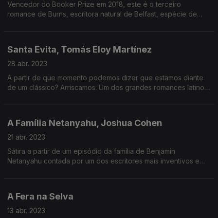
Vencedor do Booker Prize em 2018, este é o terceiro
romance de Burns, escritora natural de Belfast, espécie de
distopia a partir do conflito da Irlanda do Norte. Uma metáfora
sobre a violência.
Santa Evita, Tomás Eloy Martínez
28 abr. 2023
A partir de que momento podemos dizer que estamos diante
de um clássico? Arriscamos. Um dos grandes romances latino-
americanos a partir de Eva Perón. O mito e a realidade.
A Família Netanyahu, Joshua Cohen
21 abr. 2023
Sátira a partir de um episódio da família de Benjamin
Netanyahu contada por um dos escritores mais inventivos e
geniais da sua geração. Uma interrogação acerca da ligação
entre história e religião.
A Fera na Selva
13 abr. 2023