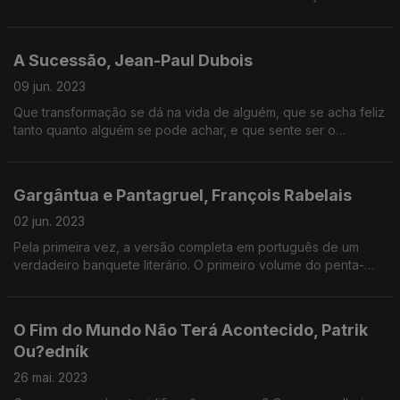
A Sucessão, Jean-Paul Dubois
09 jun. 2023
Que transformação se dá na vida de alguém, que se acha feliz
tanto quanto alguém se pode achar, e que sente ser o
herdeiro de uma série de fins trágicos?
Gargântua e Pantagruel, François Rabelais
02 jun. 2023
Pela primeira vez, a versão completa em português de um
verdadeiro banquete literário. O primeiro volume do penta-
romance do século XVI com tradução do poeta Manuel de
Freitas e ilustrações de Gustave Doré.
O Fim do Mundo Não Terá Acontecido, Patrik
Ou?edník
26 mai. 2023