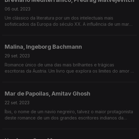
06 out. 2023
Um clássico da literatura por um dos intelectuais mais
sofisticados da Europa do século XX. A influência de um mar
na cultura mundial a partir da experiência do viajante.
Malina, Ingeborg Bachmann
29 set. 2023
Romance único de uma das mais brilhantes e trágicas
escritoras da Áustria. Um livro que explora os limites do amor e
da linguagem.
Mar de Papoilas, Amitav Ghosh
22 set. 2023
Íbis, o nome de um navio negreiro, talvez o maior protagonista
deste romance de um dos grandes escritores indianos da
atualidade. O início de uma viagem que interroga os efeitos da
colonização a partir da guerra do ópio.