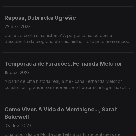
notícia mais triste. Um romance belíssimo.
Raposa, Dubravka Ugrešic
22 dez. 2023
Como se conta uma história? A pergunta nasce com a
descoberta da biografia de uma mulher feita pelo homem por
quem se apaixonou. Uma espécie de caixa de bonecas russas
sobre quem conta e como conta.
Temporada de Furacões, Fernanda Melchor
15 dez. 2023
A partir de uma história real, a mexicana Fernanda Melchor
constrói um grande romance entre o horror num lugar inóspito
do México.
Como Viver. A Vida de Montaigne..., Sarah
Bakewell
08 dez. 2023
Uma biografia de Montaigne feita a partir de tentativas de