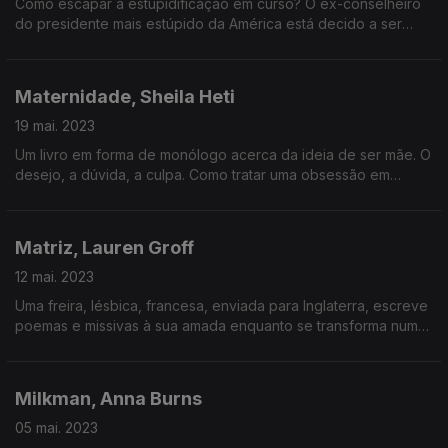
Como escapar à estupidificação em curso? O ex-conselheiro
do presidente mais estúpido da América está decido a ser
capaz.
Maternidade, Sheila Heti
19 mai. 2023
Um livro em forma de monólogo acerca da ideia de ser mãe. O
desejo, a dúvida, a culpa. Como tratar uma obsessão em
literatura.
Matriz, Lauren Groff
12 mai. 2023
Uma freira, lésbica, francesa, enviada para Inglaterra, escreve
poemas e missivas à sua amada enquanto se transforma num
modelo de poder no feminino. Estamos na Europa medieval e
tudo desafia os pressupostos do tempo.
Milkman, Anna Burns
05 mai. 2023