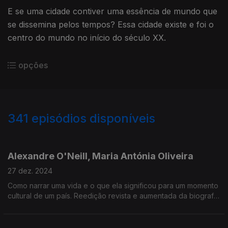
E se uma cidade contiver uma essência de mundo que
se dissemina pelos tempos? Essa cidade existe e foi o
centro do mundo no início do século XX.
opções
341
episódios disponíveis
800325
777614
756685
736321
719176
697667
679221
660838
643581
Alexandre O'Neill, Maria Antónia Oliveira
27 dez. 2024
Como narrar uma vida e o que ela significou para um momento
cultural de um país. Reedição revista e aumentada da biografia
no centenário do poeta.