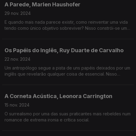
A Parede, Marlen Haushofer
29 nov. 2024
E quando mais nada parece existir, como reinventar uma vida
tendo como único objetivo sobreviver? Nisso constrói-se uma
nova identidade e um grande livro.
Os Papéis do Inglês, Ruy Duarte de Carvalho
22 nov. 2024
Um antropólogo segue a pista de uns papéis deixados por um
inglês que revelarão qualquer coisa de essencial. Nisso
percorre-se um país e interroga-se a colonização.
A Corneta Acústica, Leonora Carrington
15 nov. 2024
O surrealismo por uma das suas praticantes mais rebeldes num
romance de extrema ironia e crítica social.