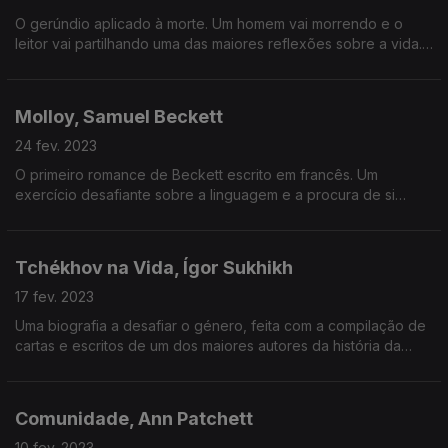
O gerúndio aplicado à morte. Um homem vai morrendo e o
leitor vai partilhando uma das maiores reflexões sobre a vida.
Brinde? Tudo isto é feito com a pena inimitável de Tolstoi.
Molloy, Samuel Beckett
24 fev. 2023
O primeiro romance de Beckett escrito em francês. Um
exercício desafiante sobre a linguagem e a procura de si
mesmo.
Tchékhov na Vida, Ígor Sukhikh
17 fev. 2023
Uma biografia a desafiar o género, feita com a compilação de
cartas e escritos de um dos maiores autores da história da
literatura.
Comunidade, Ann Patchett
10 fev. 2023