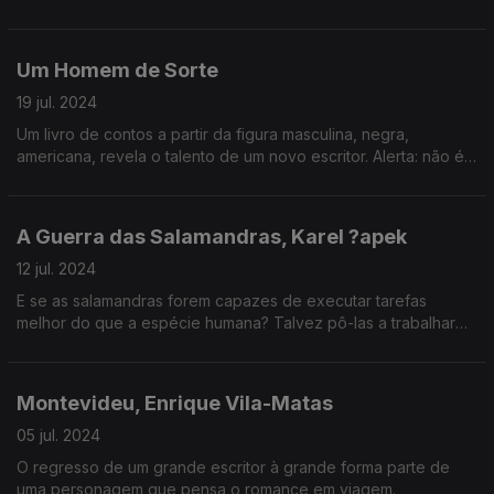
querer sobreviver. Desta feita da pobreza da América atual.
Um Homem de Sorte
19 jul. 2024
Um livro de contos a partir da figura masculina, negra,
americana, revela o talento de um novo escritor. Alerta: não é
só para homens.
A Guerra das Salamandras, Karel ?apek
12 jul. 2024
E se as salamandras forem capazes de executar tarefas
melhor do que a espécie humana? Talvez pô-las a trabalhar
para essa espécie. É o princípio de um grande livro.
Montevideu, Enrique Vila-Matas
05 jul. 2024
O regresso de um grande escritor à grande forma parte de
uma personagem que pensa o romance em viagem.