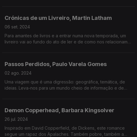
do Romantismo.
Crónicas de um Livreiro, Martin Latham
06 set. 2024
Para amantes de livros e a entrar numa nova temporada, um
livreiro vai ao fundo do ato de ler e de como nos relacionamos
com o livro.
Passos Perdidos, Paulo Varela Gomes
02 ago. 2024
Uma viagem que é uma digressão: geográfica, temática, de
ideias. Leva-nos para um mundo cheio de informação e de
escrita límpida. Isto, seguindo os passos de uma mulher: Anna
W. Vamos até muito longe.
Demon Copperhead, Barbara Kingsolver
26 jul. 2024
Inspirado em David Copperfield, de Dickens, este romance
segue um rapaz dos Apalaches. Também pobre, também a