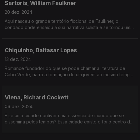
Sartoris, William Faulkner
20 dez. 2024
Aqui nasceu o grande território ficcional de Faulkner, o
condado onde ensaiou a sua narrativa sulista e se tornou um
dos grande narradores da América.
Chiquinho, Baltasar Lopes
13 dez. 2024
Romance fundador do que se pode chamar a literatura de
Cabo Verde, narra a formação de um jovem ao mesmo tempo
que tenta captar a identidade de um povo.
Viena, Richard Cockett
06 dez. 2024
E se uma cidade contiver uma essência de mundo que se
dissemina pelos tempos? Essa cidade existe e foi o centro do
mundo no início do século XX.