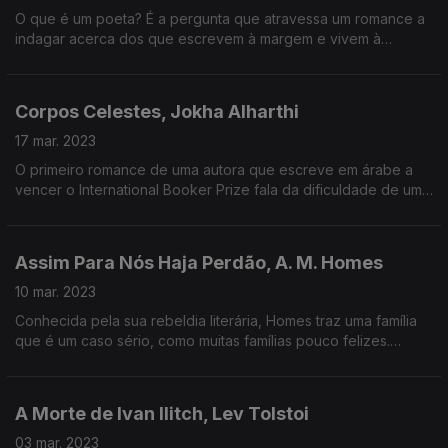
O que é um poeta? É a pergunta que atravessa um romance a
indagar acerca dos que escrevem à margem e vivem à
margem, ainda que sejam uma marca: os poeta chilenos.
Corpos Celestes, Jokha Alharthi
17 mar. 2023
O primeiro romance de uma autora que escreve em árabe a
vencer o International Booker Prize fala da dificuldade de um
país (Omã) em lidar com o seu passado recente de
escravatura.
Assim Para Nós Haja Perdão, A. M. Homes
10 mar. 2023
Conhecida pela sua rebeldia literária, Homes traz uma família
que é um caso sério, como muitas famílias pouco felizes.
Marcada pelas histórias de John Cheever, dá-nos o mundo
suburbano de onde ninguém sai como entrou.
A Morte de Ivan Ilitch, Lev Tolstoi
03 mar. 2023