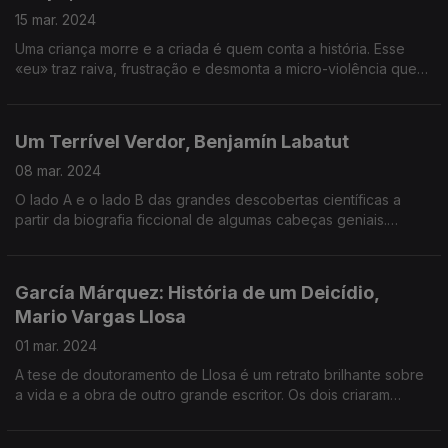
15 mar. 2024
Uma criança morre e a criada é quem conta a história. Esse
«eu» traz raiva, frustração e desmonta a micro-violência que
produz o mal. Tudo em casa.
Um Terrível Verdor, Benjamín Labatut
08 mar. 2024
O lado A e o lado B das grandes descobertas científicas a
partir da biografia ficcional de algumas cabeças geniais.
Imperdível.
García Márquez: História de um Deicídio,
Mario Vargas Llosa
01 mar. 2024
A tese de doutoramento de Llosa é um retrato brilhante sobre
a vida e a obra de outro grande escritor. Os dois criaram
ficção contra a realidade de Deus. Pode acontecer quando
dois Nóbeis se encontram.