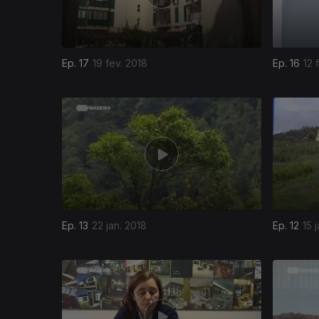
Ep. 17
19 fev. 2018
Ep. 16
12 
Ep. 13
22 jan. 2018
Ep. 12
15 