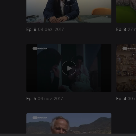
Ep. 9
04 dez. 2017
Ep. 8
27 
311077
Ep. 5
06 nov. 2017
Ep. 4
30 o
309891