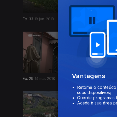
Ep. 33
18 jun. 2018
Ep. 32
11 
343116
Vantagens
Ep. 29
14 mai. 2018
Ep. 28
07
Retome o conteúdo a
seus dispositivos;
Guarde programas f
Aceda à sua área pe