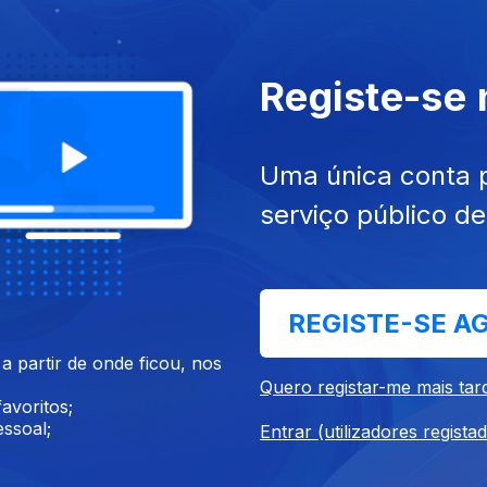
jun. 2018
Ep. 31
04 jun. 2018
Registe-se
Uma única conta 
serviço público d
REGISTE-SE A
 mai. 2018
Ep. 27
30 abr. 2018
 partir de onde ficou, nos
Quero registar-me mais tar
avoritos;
ssoal;
Entrar (utilizadores regista