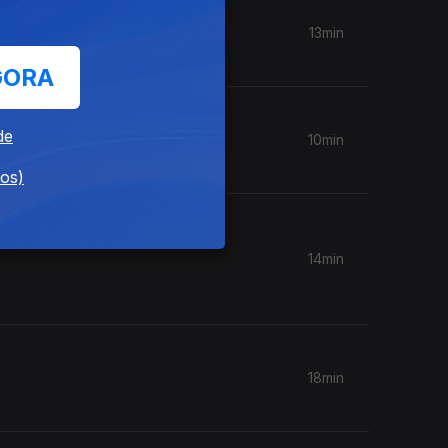
13min
GORA
de
10min
dos)
r o
14min
18min