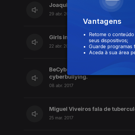
Joaquim Cerejeira - President
29 abr. 2017
Vantagens
Retome o conteúdo a
Girls in ICT2017 na FCUL
seus dispositivos;
22 abr. 2017
Guarde programas f
Aceda à sua área pe
BeCyberSafe, projeto que conto
cyberbullying.
08 abr. 2017
Miguel Viveiros fala de tubercu
25 mar. 2017