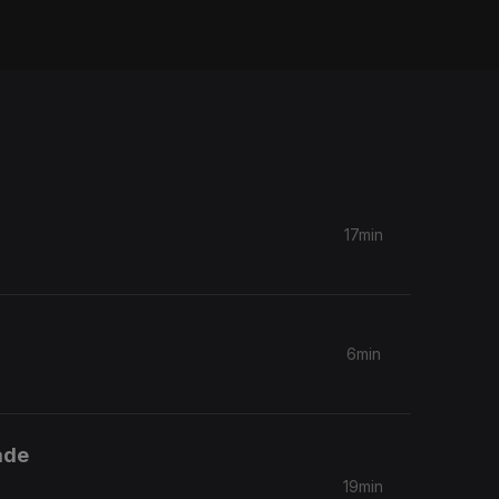
17min
6min
ade
19min