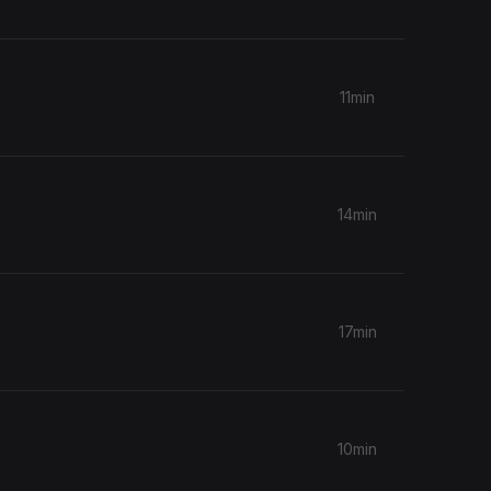
11min
14min
17min
10min