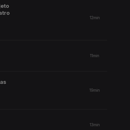
jeto
atro
12min
11min
das
19min
13min