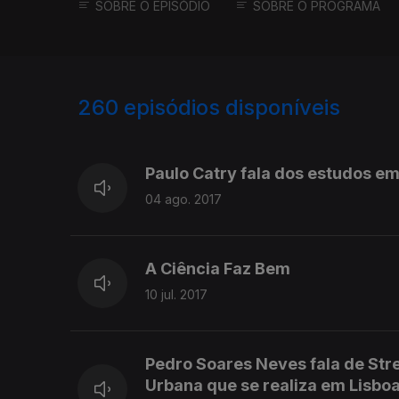
SOBRE O EPISÓDIO
SOBRE O PROGRAMA
260
episódios disponíveis
285089
268858
252597
Paulo Catry fala dos estudos em
04 ago. 2017
A Ciência Faz Bem
10 jul. 2017
Pedro Soares Neves fala de Stre
Urbana que se realiza em Lisboa