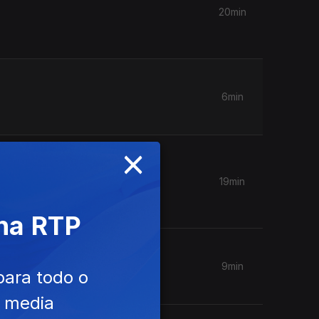
20min
6min
×
Luísa
19min
 na RTP
9min
para todo o
e media