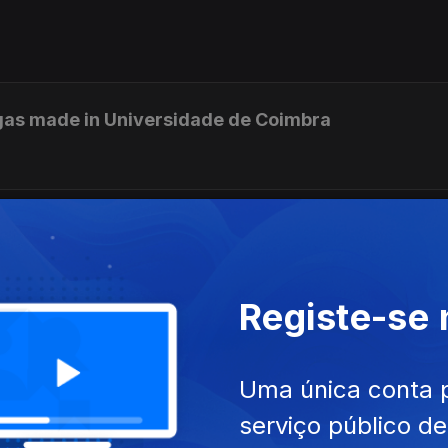
lgas made in Universidade de Coimbra
uz sobre migrações Bantu em África. Conversa com 
Registe-se
ega a Cabo Verde
Uma única conta 
serviço público d