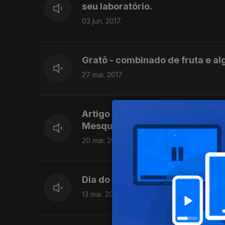
seu laboratório.
03 jun. 2017
Gratô - combinado de fruta e a
27 mai. 2017
Artigo na Science lança nova l
Mesquita Pereira do I3S
20 mai. 2017
Dia do Fascínio das Plantas ch
13 mai. 2017