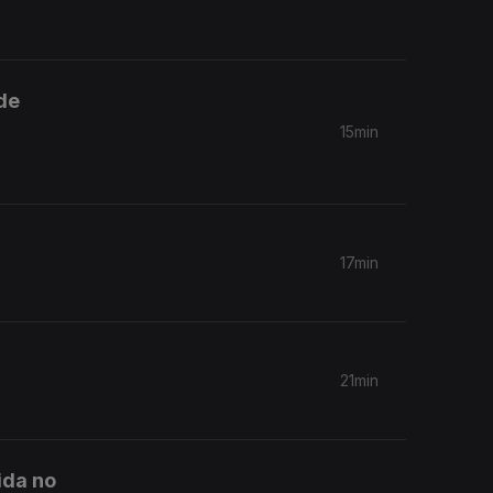
de
15min
17min
21min
ida no