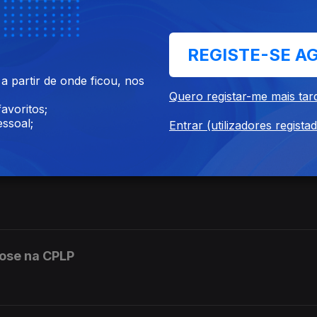
e da Associação Cérebro&Mente
REGISTE-SE A
 partir de onde ficou, nos
Quero registar-me mais tar
avoritos;
ssoal;
Entrar (utilizadores regista
u com a participação de Portugal, ajuda a combate
lose na CPLP