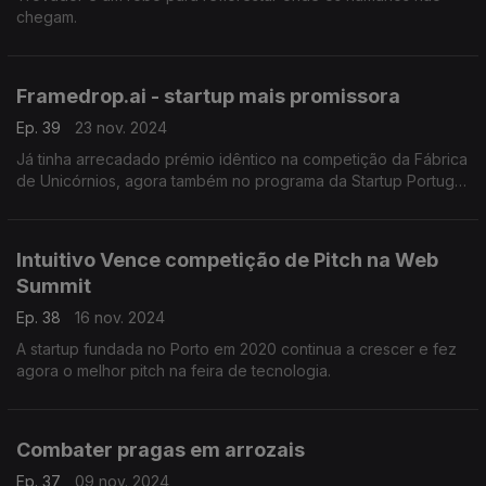
chegam.
Framedrop.ai - startup mais promissora
Ep. 39
23 nov. 2024
Já tinha arrecadado prémio idêntico na competição da Fábrica
de Unicórnios, agora também no programa da Startup Portugal
"Road to Web Summit" a Framedrop foi considerada a startup
mais promissora
Intuitivo Vence competição de Pitch na Web
Summit
Ep. 38
16 nov. 2024
A startup fundada no Porto em 2020 continua a crescer e fez
agora o melhor pitch na feira de tecnologia.
Combater pragas em arrozais
Ep. 37
09 nov. 2024