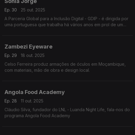
Sonia Jorge
Ep. 30
25 out. 2025
A Parceria Global para a Inclusão Digital - GDIP - é dirigida por
uma portuguesa que trabalha há vários anos em prol de um
acesso universal a uma Internet de qualidade a preço
acessível.
Zambezi Eyeware
Ep. 29
18 out. 2025
Celso Ferreira produz armações de óculos em Moçambique,
com materiais, mão de obra e design local.
Angola Food Academy
Ep. 28
11 out. 2025
Cláudio Silva, fundador do LNL - Luanda Night Life, fala-nos do
programa Angola Food Academy