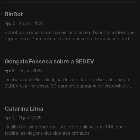
BinBot
Ep. 4
25 jan. 2025
Robot para recolha de lixo em ambiente urbano foi a ideia que
representou Portugal na final do concurso de inovação Red
Bull Basement em Tóquio
Gonçalo Fonseca sobre a BEDEV
Ep. 3
18 jan. 2025
Incubada na UBImedical, na Universidade da Beira Interior, a
BEDEV usa impressão 3D para prototipagem de dispositivos
médicos
Catarina Lima
Ep. 2
11 jan. 2025
Health Crossing Borders - projeto de alunas da FCUL quer
facilitar as viagens dos doentes crónicos