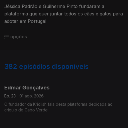
Jéssica Padrão e Guilherme Pinto fundaram a
plataforma que quer juntar todos os cães e gatos para
adotar em Portugal
opções
382
episódios disponíveis
921191
897061
873552
847104
821562
802468
780916
758346
737676
Edmar Gonçalves
Ep. 23
01 ago. 2026
O fundador da Kriolish fala desta plataforma dedicada ao
crioulo de Cabo Verde