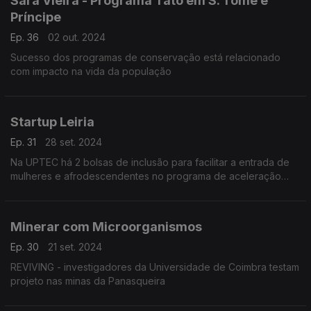
Sara Vieira - Programa Tatô em S. Tomé e
Príncipe
Ep. 36
02 out. 2024
Sucesso dos programas de conservação está relacionado
com impacto na vida da população
Startup Leiria
Ep. 31
28 set. 2024
Na UPTEC há 2 bolsas de inclusão para facilitar a entrada de
mulheres e afrodescendentes no programa de aceleração
Escola de Startups. Nesta edição conversamos também com o
diretor da Startup Leiria.
Minerar com Microorganismos
Ep. 30
21 set. 2024
REVIVING - investigadores da Universidade de Coimbra testam
projeto nas minas da Panasqueira