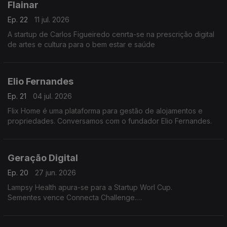
Flainar
Ep. 22
11 jul. 2026
A startup de Carlos Figueiredo cenrta-se na prescrição digital
de artes e cultura para o bem estar e saúde
Elio Fernandes
Ep. 21
04 jul. 2026
Flix Home é uma plataforma para gestão de alojamentos e
propriedades. Conversamos com o fundador Elio Fernandes.
Geração Digital
Ep. 20
27 jun. 2026
Lampsy Health apura-se para a Startup Worl Cup.
Sementes vence Connecta Challenge.
Hydro Kat representa Politécnico de Coimbra na final do
Poliempreende.