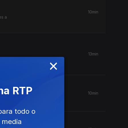
10min
es a
13min
×
o em Cabo
 na RTP
10min
ação.
para todo o
e media