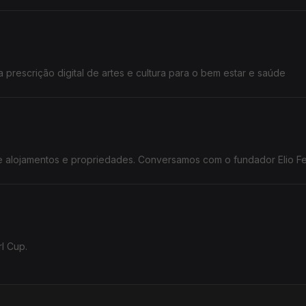
a prescrição digital de artes e cultura para o bem estar e saúde
estão de alojamentos e propriedades. Conversamos com o fundador Elio 
l Cup.
ra na final do Poliempreende.