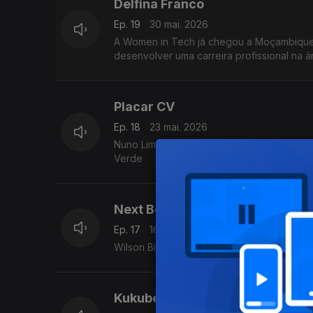
Delfina Franco
Ep. 19
30 mai. 2026
A Women in Tech já chegou a Moçambique,
desenvolver uma carreira profissional na á
Placar CV
Ep. 18
23 mai. 2026
Nuno Lima é um dos criadores desta aplic
Verde
Next Border
Ep. 17
16 mai. 2026
Wilson Bicalho, fundador da Next Border, f
Kukubela