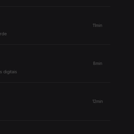
11min
erde
8min
 digitais
12min