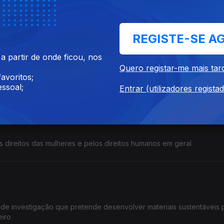
plataforma angolana de ensino de línguas africanas
REGISTE-SE A
 partir de onde ficou, nos
Quero registar-me mais tar
avoritos;
gia nos Cabo Verde Dgital Awards
ssoal;
Entrar (utilizadores regista
s direitos das mulheres e pelos direitos humanos em geral
 de investigação que pretende desenvolver materiais sustentáveis 
eiro