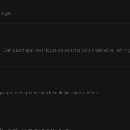
digital
ngua
que pretende potenciar a tecnologia made in Africa
por João Sintra, "Burla ou Não" ajuda a identificar mensagens suspeitas