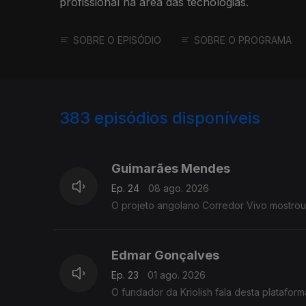
profissional na área das tecnologias.
SOBRE O EPISÓDIO
SOBRE O PROGRAMA
383
episódios disponíveis
922791
898691
874884
Guimarães Mendes
Ep. 24
08 ago. 2026
O projeto angolano Corredor Vivo mostrou-
Edmar Gonçalves
Ep. 23
01 ago. 2026
O fundador da Kriolish fala desta platafo