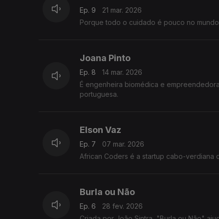
Ep. 9
21 mar. 2026
Porque todo o cuidado é pouco no mundo 
Joana Pinto
Ep. 8
14 mar. 2026
É engenheira biomédica e empreendedora. Com a Letri quer levar jogos de palavras para o telemóvel, em lí
portuguesa.
Elson Vaz
Ep. 7
07 mar. 2026
African Coders é a startup cabo-verdiana 
Burla ou Não
Ep. 6
28 fev. 2026
Criada 