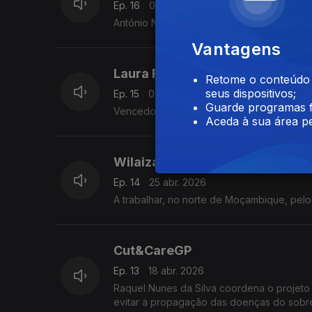
Ep. 16
09 mai. 2026
António Nicolau desenvolveu a Kukubela - 
Vantagens
Laura Reis
Retome o conteúdo a
seus dispositivos;
Ep. 15
02 mai. 2026
Guarde programas f
Vencedora do Prémio Mulheres na Tecnolo
Aceda à sua área pe
Wilaiza Nipuete
Ep. 14
25 abr. 2026
A trabalhar, no norte de Moçambique, pelo
Cut&CareGP
Ep. 13
18 abr. 2026
Raquel Nunes da Silva coordena o projeto
evitar a propagação das doenças do sobr