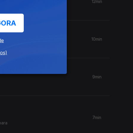
12min
GORA
10min
de
dos)
9min
7min
para