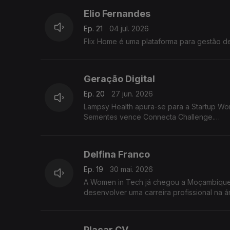
Elio Fernandes
Ep. 21
04 jul. 2026
Flix Home é uma plataforma para g
Geração Digital
Ep. 20
27 jun. 2026
Lampsy Health apura-se para a Startup Wor
Sementes vence Connecta Challenge.
Hydro Kat representa Politécnico de Coimb
Delfina Franco
Ep. 19
30 mai. 2026
A Women in Tech já chegou a Moçambique,
desenvolver uma carreira profissional na á
Placar CV