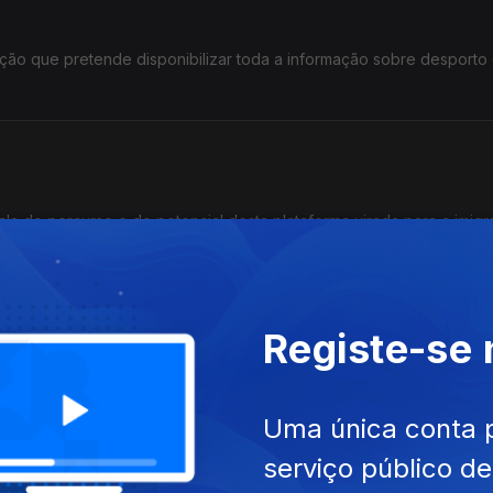
ação que pretende disponibilizar toda a informação sobre desport
ala do percurso e do potencial desta plataforma virada para a imigr
Registe-se
plataforma angolana de ensino de línguas africanas
Uma única conta 
serviço público d