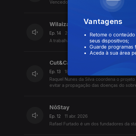
Vencedora do Prémio Mulheres na Tecnolo
Vantagens
Wilaiza Nipuete
Ep. 14
25 abr. 2026
Retome o conteúdo a
seus dispositivos;
A trabalhar, no norte de Moçambique, pelo
Guarde programas f
Aceda à sua área pe
Cut&CareGP
Ep. 13
18 abr. 2026
Raquel Nunes da Silva coordena o projeto
evitar a propagação das doenças do sobr
NôStay
Ep. 12
11 abr. 2026
Rafael Furtado é um dos fundadores da st