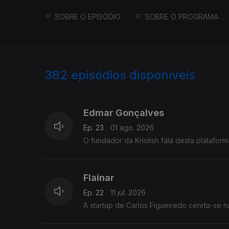
SOBRE O EPISÓDIO
SOBRE O PROGRAMA
382
episódios disponíveis
921191
897061
873552
Edmar Gonçalves
Ep. 23
01 ago. 2026
O fundador da Kriolish fala desta platafo
Flainar
Ep. 22
11 jul. 2026
A startup de Carlos Figueiredo cenrta-se n