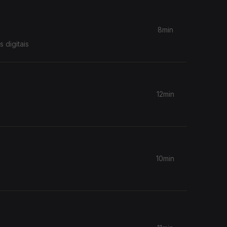
8min
 digitais
12min
10min