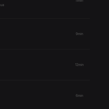
11min
9min
12min
6min