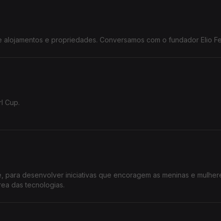
estão de alojamentos e propriedades. Conversamos com o fundador Elio 
l Cup.
ra na final do Poliempreende.
 para desenvolver iniciativas que encoragem as meninas e mulher
rea das tecnologias.