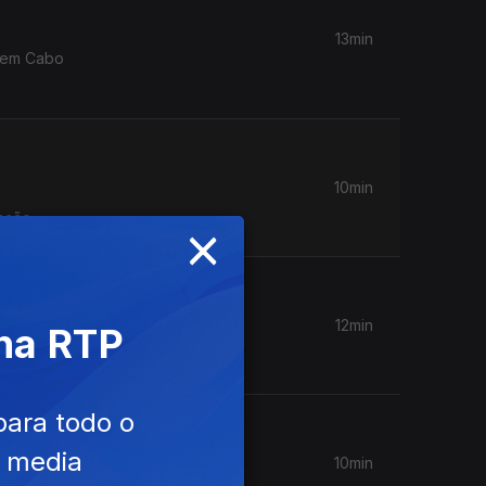
13min
o em Cabo
10min
ação.
×
12min
 na RTP
para todo o
e media
10min