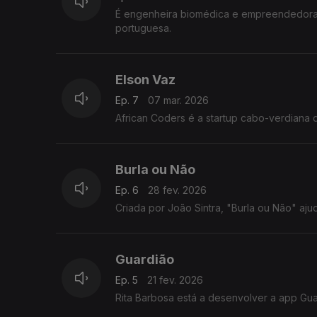
É engenheira biomédica e empreendedora. Com a Letri quer levar jogos de palavras para o telemóvel, em lí
portuguesa.
Elson Vaz
Ep. 7
07 mar. 2026
African Coders é a startup cabo-verdiana 
Burla ou Não
Ep. 6
28 fev. 2026
Criada 
Guardião
Ep. 5
21 fev. 2026
Rita Barbosa está a desenvolver a app Gua