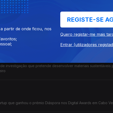
gia nos Cabo Verde Dgital Awards
REGISTE-SE A
 partir de onde ficou, nos
s direitos das mulheres e pelos direitos humanos em geral
Quero registar-me mais tar
avoritos;
ssoal;
Entrar (utilizadores regista
 de investigação que pretende desenvolver materiais sustentáveis 
eiro
artup que ganhou o prémio Diáspora nos Digital Awards em Cabo V