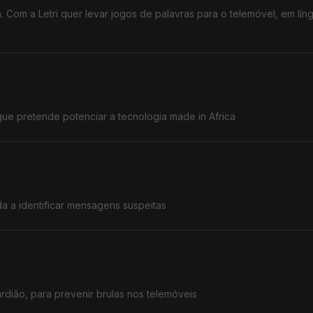
ngua
que pretende potenciar a tecnologia made in Africa
por João Sintra, "Burla ou Não" ajuda a identificar mensagens suspeitas
rdião, para prevenir brulas nos telemóveis