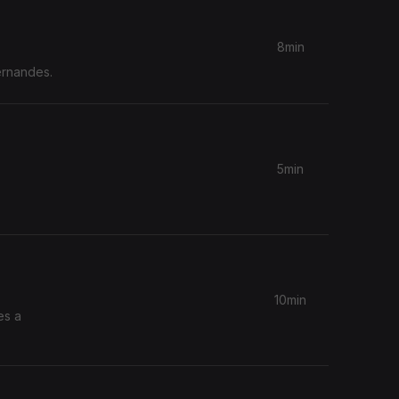
8min
Fernandes.
5min
10min
es a