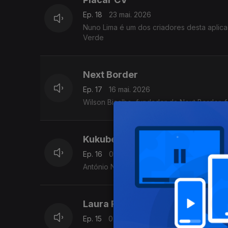
Ep. 18
23 mai. 2026
Nuno Lima é um dos criadores desta aplic
Verde
Next Border
Ep. 17
16 mai. 2026
Wilson Bicalho, fundador da Next Border, f
Kukubela
Ep. 16
09 mai. 2026
António Nicolau desenvolveu a Kukubela - 
Laura Reis
Ep. 15
02 mai. 2026