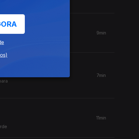
GORA
9min
de
dos)
7min
para
11min
erde