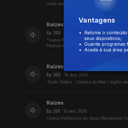
norte-americano Jimmy Pratt, as emboladas 
Vantagens
Raízes
Retome o conteúdo a
Ep. 203
17 dez. 2025
seus dispositivos;
"Suave Bruta - Eda Diaz - Toque francês, e
Guarde programas f
Festival Rudolstadt. 5.7.2025
Aceda à sua área pe
Raízes
Ep. 202
16 dez. 2025
'Sadio Sidibe - Cantora do Mali / região d
Raízes
Ep. 201
13 dez. 2025
Cantos Polifónicos do Alpes Meridionais C