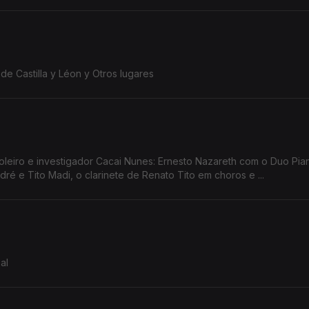
de Castilla y Léon y Otros lugares
acai Nunes: Ernesto Nazareth com o Duo Pianístico, a
é e Tito Madi, o clarinete de Renato Tito em choros e ...
al