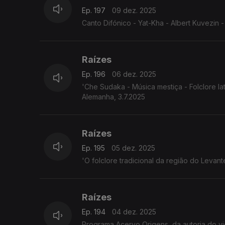
Ep. 197
09 dez. 2025
Canto Difónico - Yat-Kha - Albert Kuvezin - 
Raízes
Ep. 196
06 dez. 2025
'Che Sudaka - Música mestiça - Folclore l
Alemanha, 3.7.2025
Raízes
Ep. 195
05 dez. 2025
'O folclore tradicional da região do Leva
Raízes
Ep. 194
04 dez. 2025
Programa Acervo Origens, da autoria do violeiro e investigador 