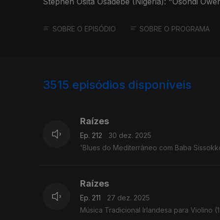
Stephen Osita Osadebe (Nigéria): "Osondi Owe
SOBRE O EPISÓDIO
SOBRE O PROGRAMA
3515
episódios disponíveis
896976
891051
888409
Raízes
Ep. 212
30 dez. 2025
'Blues do Mediterrâneo com Baba Sissokko' -
Raízes
Ep. 211
27 dez. 2025
Música Tradicional Irlandesa para Violino (1