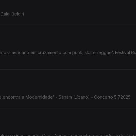
Dalai Beldiri
atino-americano em cruzamento com punk, ska e reggae'. Festival Ru
nte encontra a Modernidade' - Sanam (Líbano) - Concerto 5.7.2025
Cacai Nunes: o encontro do bandolim de Deo Rian com