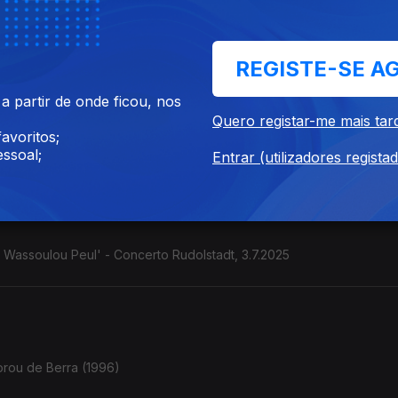
de Alceu Valença, ...
REGISTE-SE A
 partir de onde ficou, nos
Quero registar-me mais tar
stilo colombiano" Contrabaixista e cantora. (França / Colômbia). C
avoritos;
ssoal;
Entrar (utilizadores regista
e Wassoulou Peul' - Concerto Rudolstadt, 3.7.2025
orou de Berra (1996)