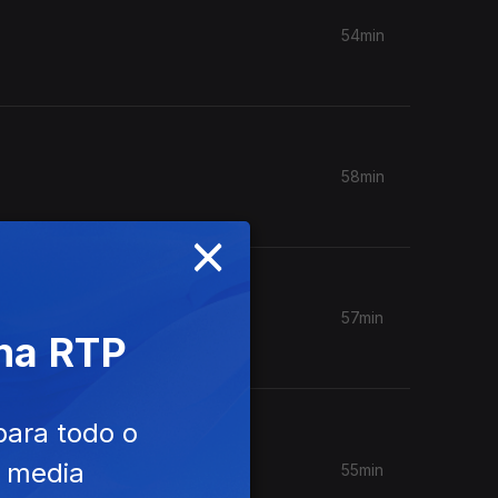
54min
58min
×
57min
 na RTP
para todo o
e media
55min