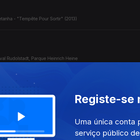
tanha - "Tempête Pour Sortir" (2013)
ival Rudolstadt, Parque Heinrich Heine
Registe-se
o/Afeganistão - Golfo Pérsico) - Rudolstadt, 5.7.2025
Uma única conta 
serviço público d
acai Nunes: o violão de Baden Powell com o baterista