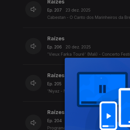
Raízes
Ep. 207
23 dez. 2025
Cabestan - O Canto dos Marinheiros da Bre
Raízes
Ep. 206
20 dez. 2025
'Vieux Farka Touré' (Mali) - Concerto Fest
Raízes
Ep. 205
19 dez. 2025
'Niyaz - Misticismo moderno' (Irão/Paquistã
Raízes
Ep. 204
18 dez. 2025
Programa Acervo Origens, da autoria do violeiro e investigador C