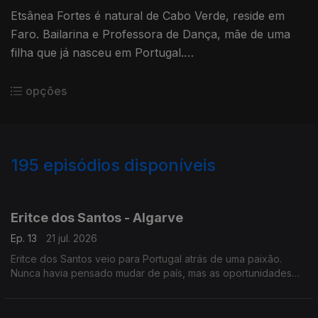
Etsânea Fortes é natural de Cabo Verde, reside em
Faro. Bailarina e Professora de Dança, mãe de uma
filha que já nasceu em Portugal.
Jornalista Mário Antunes
opções
195
episódios disponíveis
905444
862239
820542
Eritce dos Santos - Algarve
Ep. 13
21 jul. 2026
Eritce dos Santos veio para Portugal atrás de uma paixão.
Nunca havia pensado mudar de país, mas as oportunidades
foram surgindo e fizeram-no ficar. Atualmente trabalha num
restaurante em Faro.
Jornalista Tatiana Felício