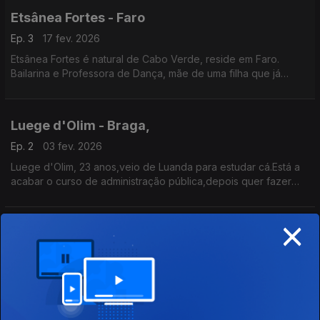
Etsânea Fortes - Faro
Ep. 3
17 fev. 2026
Etsânea Fortes é natural de Cabo Verde, reside em Faro.
Bailarina e Professora de Dança, mãe de uma filha que já
nasceu em Portugal.
Jornalista Mário Antunes
Luege d'Olim - Braga,
Ep. 2
03 fev. 2026
Luege d'Olim, 23 anos,veio de Luanda para estudar cá.Está a
acabar o curso de administração pública,depois quer fazer
uma pós graduação e experimentar o mercado de trabalho cá.
×
Jéssica António - Porto,
Ep. 1
20 jan. 2026
Veio de Angola há dois anos, sente-se bem na cidade do
Porto mas sabe que dentro de algum tempo estará num outro
lugar talvez no Canadá ou nos Estados Unidos da América.