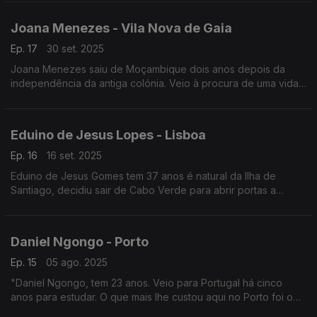
Joana Menezes - Vila Nova de Gaia
Ep. 17
30 set. 2025
Joana Menezes saiu de Moçambique dois anos depois da
independência da antiga colónia. Veio à procura de uma vida
melhor e criou raízes em Vila Nova de Gaia.
Jornalista Sara Araújo de Almeida
Eduino de Jesus Lopes - Lisboa
Ep. 16
16 set. 2025
Eduino de Jesus Gomes tem 37 anos é natural da Ilha de
Santiago, decidiu sair de Cabo Verde para abrir portas a
novos horizontes. Em Lisboa foi na construção civil que
encontrou uma oportunidade de trabalho. Entrevista de Vasco
Dinis
Daniel Ngongo - Porto
Ep. 15
05 ago. 2025
"Daniel Ngongo, tem 23 anos. Veio para Portugal há cinco
anos para estudar. O que mais lhe custou aqui no Porto foi o
clima. De Luanda para a cidade invicta"