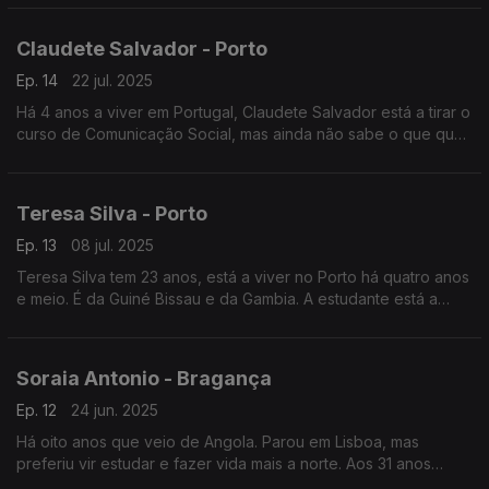
Jornalista Sara Araújo de Almeida
Claudete Salvador - Porto
Ep. 14
22 jul. 2025
Há 4 anos a viver em Portugal, Claudete Salvador está a tirar o
curso de Comunicação Social, mas ainda não sabe o que quer
fazer profissionalmente. A cidade invicta já conquistou o
coração da estudante angolana.
Teresa Silva - Porto
Ep. 13
08 jul. 2025
Teresa Silva tem 23 anos, está a viver no Porto há quatro anos
e meio. É da Guiné Bissau e da Gambia. A estudante está a
acabar o curso de Medicina, quer ser pediatra. Jornalista -
Sara Araújo de Almeida
Soraia Antonio - Bragança
Ep. 12
24 jun. 2025
Há oito anos que veio de Angola. Parou em Lisboa, mas
preferiu vir estudar e fazer vida mais a norte. Aos 31 anos
estuda e trabalha na cidade de Bragança. Jornalista Afonso de