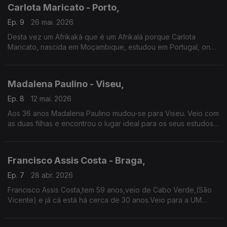
Carlota Maricato - Porto,
Ep. 9
26 mai. 2026
Desta vez um Afrikaká que é um Afrikalá porque Carlota
Maricato, nascida em Moçambique, estudou em Portugal, onde
ficou, até sentir ser hora de regressar às origens.
Madalena Paulino - Viseu,
Ep. 8
12 mai. 2026
Aos 36 anos Madalena Paulino mudou-se para Viseu. Veio com
as duas filhas e encontrou o lugar ideal para os seus estudos.
A adaptação foi tranquila, à exceção do clima.
Francisco Assis Costa - Braga,
Ep. 7
28 abr. 2026
Francisco Assis Costa,tem 59 anos,veio de Cabo Verde,(São
Vicente) e já cá está há cerca de 30 anos.Veio para a UM
estudar comunicação social, é jornalista no Diário do Minho.