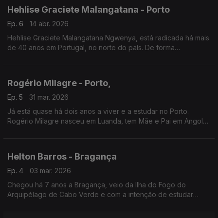
Hehlise Graciete Malangatana - Porto
Ep. 6
14 abr. 2026
Hehlise Graciete Malangatana Ngwenya, está radicada há mais
de 40 anos em Portugal, no norte do país. De forma
recorrente encontra amigos e admiradores do pai, o artista
plástico Malangatana, que faleceu em janeiro de 2011.
Rogério Milagre - Porto,
Ep. 5
31 mar. 2026
Já está quase há dois anos a viver e a estudar no Porto.
Rogério Milagre nasceu em Luanda, tem Mãe e Pai em Angola
mas não há dia em que falhe a conversa com a Mãe
Helton Barros - Bragança
Ep. 4
03 mar. 2026
Chegou há 7 anos a Bragança, veio da Ilha do Fogo do
Arquipélago de Cabo Verde e com a intenção de estudar
Energias Renováveis. Hoje trabalha num restaurante e sem
pensar muito, pensa acabar o curso e depois“ logo se vê”