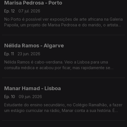
Marisa Pedrosa - Porto
Ep. 12
07 jul. 2026
No Porto é possível ver exposições de arte africana na Galeria
Papoila, um projeto de Marisa Pedrosa e do marido, o artista
plástico Rúben Zacarias.
Jornalista Alexandra Madeira
Nélida Ramos - Algarve
Ep. 11
23 jun. 2026
Nélida Ramos é cabo-verdiana. Veio a Lisboa para uma
consulta médica e acabou por ficar, mas rapidamente se
mudou para o Algarve. Jornalista Tatiana Felício
Manar Hamad - Lisboa
Ep. 10
09 jun. 2026
Estudante do ensino secundário, no Colégio Ramalhão, a fazer
um estágio curricular na rádio, Manar conta a sua história. É
filha de sudaneses, nasceu no Egipto e está há cerca de 10
anos em Portugal.