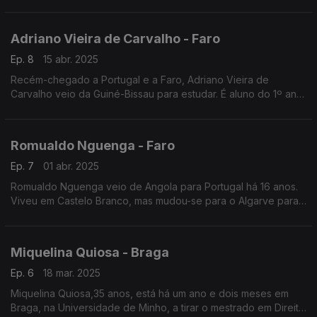
tem outro nível de desenvolvimento
Adriano Vieira de Carvalho - Faro
Ep. 8
15 abr. 2025
Recém-chegado a Portugal e a Faro, Adriano Vieira de
Carvalho veio da Guiné-Bissau para estudar. É aluno do 1º ano
do Mestrado em Sistemas de Informação Geográfica na
Universidade do Algarve
Romualdo Nguenga - Faro
Ep. 7
01 abr. 2025
Romualdo Nguenga veio de Angola para Portugal há 16 anos.
Viveu em Castelo Branco, mas mudou-se para o Algarve para
ter mais oportunidades de trabalho.
Miquelina Quiosa - Braga
Ep. 6
18 mar. 2025
Miquelina Quiosa,35 anos, está há um ano e dois meses em
Braga, na Universidade de Minho, a tirar o mestrado em Direito