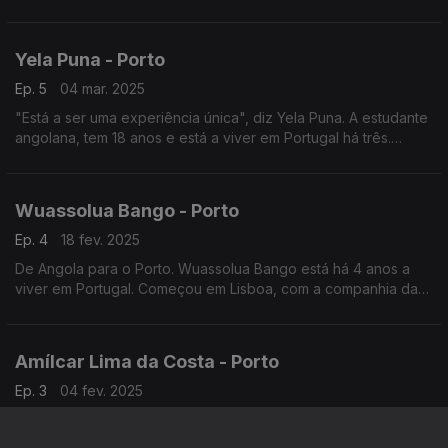
Judiciário. Jornalista Ana Gonçalves
Yela Puna - Porto
Ep. 5
04 mar. 2025
"Está a ser uma experiência única", diz Yela Puna. A estudante
angolana, tem 18 anos e está a viver em Portugal há três.
Jornalista - Sara Araújo de Almeida
Wuassolua Bango - Porto
Ep. 4
18 fev. 2025
De Angola para o Porto. Wuassolua Bango está há 4 anos a
viver em Portugal. Começou em Lisboa, com a companhia da
avó e das primas, mas foi para o Porto sozinha tirar a
licenciatura em direito.
Amílcar Lima da Costa - Porto
Ep. 3
04 fev. 2025
Amílcar Lima da Costa veio da Guiné-Bissau e está em Portugal
há 23 anos. É técnico industrial. Começou no Algarve, mas