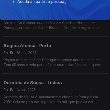
Almeida
Aceda à sua área pessoal;
Ankaian Có - Coimbra
Ep. 20
11 nov. 2025
Ankaian Có é aluna universitária em Coimbra. Nasceu em
Portugal, cresceu na Guiné-Bissau e fala deste regresso em
contexto de estudo. Jornalista Paula Borges
Regina Afonso - Porto
Ep. 19
28 out. 2025
Regina Afonso está em Portugal há pouco mais de meio ano.
Tem 45 anos e veio para cá por causa dos filhos que querem
ser jogadores de futebol na Europa. Jornalista Sara Araújo de
Almeida
Doroteia de Sousa - Lisboa
Ep. 18
14 out. 2025
Doroteia de Sousa é santomense e chegou a Portugal em
2019. Saiu do país por sugestão do pai, que já vivia em
Portugal. Jornalista Constança Latour