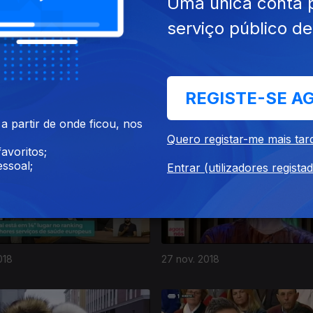
Uma única conta 
serviço público d
REGISTE-SE A
018
03 dez. 2018
 partir de onde ficou, nos
Quero registar-me mais tar
avoritos;
ssoal;
Entrar (utilizadores regista
018
27 nov. 2018