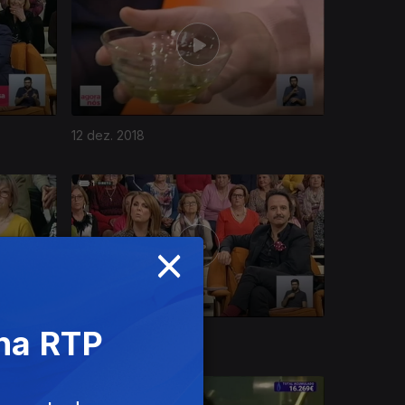
12 dez. 2018
×
 na RTP
06 dez. 2018