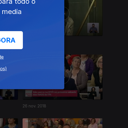
para todo o
e media
GORA
30 nov. 2018
de
dos)
26 nov. 2018