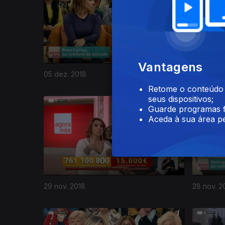
Vantagens
05 dez. 2018
04 dez. 2
Retome o conteúdo a
seus dispositivos;
Guarde programas f
Aceda à sua área pe
29 nov. 2018
28 nov. 2
375455