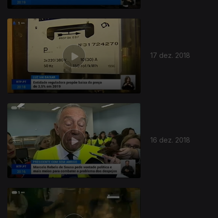
17 dez. 2018
16 dez. 2018