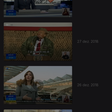
27 dez. 2018
26 dez. 2018