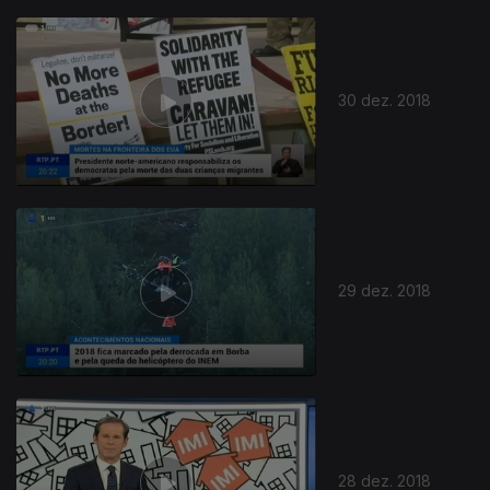
30 dez. 2018
29 dez. 2018
28 dez. 2018