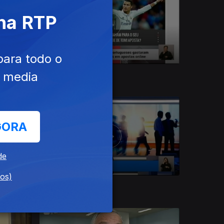
 na RTP
para todo o
e media
24 dez. 2018
GORA
de
dos)
20 dez. 2018