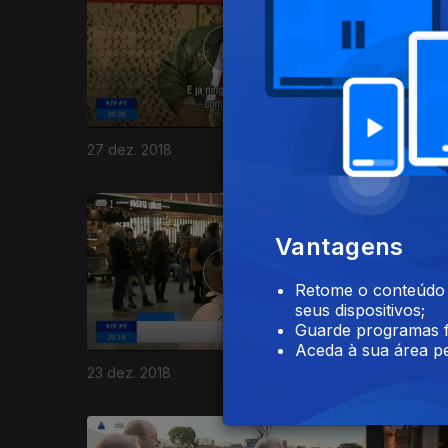
27 dez. 2018
26 dez. 2
380787
Vantagens
Retome o conteúdo a
seus dispositivos;
Guarde programas f
Aceda à sua área pe
23 dez. 2018
22 dez. 2