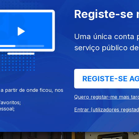
Registe-se
Uma única conta 
serviço público d
018
25 dez. 2018
REGISTE-SE A
 partir de onde ficou, nos
Quero registar-me mais tar
avoritos;
ssoal;
Entrar (utilizadores regista
018
21 dez. 2018