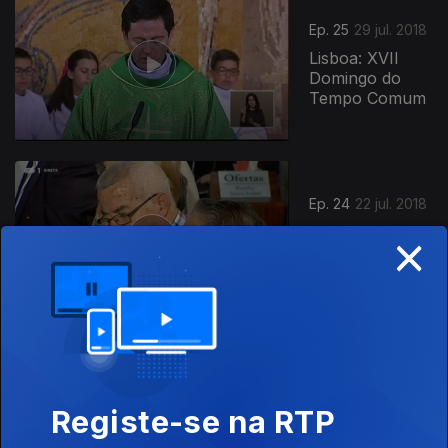
Ep. 25
29 jul. 2018
Lisboa: XVII
Domingo do
Tempo Comum
Ep. 24
22 jul. 2018
×
Madeira: XVI
Domingo do
Tempo Comum
Ep. 23
15 jul. 2018
Madeira: XV
Registe-se na RTP
Domingo do
Tempo Comum