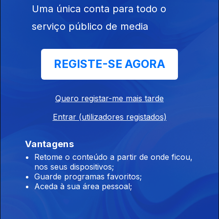
Uma única conta para todo o
serviço público de media
Ep. 22
01 jul. 2018
REGISTE-SE AGORA
Lisboa: XIII
Domingo do
Tempo Comum
Quero registar-me mais tarde
Entrar (utilizadores registados)
Ep. 21
24 jun. 2018
Madeira: XII
Vantagens
Domingo do
Tempo Comum
Retome o conteúdo a partir de onde ficou,
- Solenidade do
nos seus dispositivos;
Nascimento de
Guarde programas favoritos;
S. João...
Aceda à sua área pessoal;