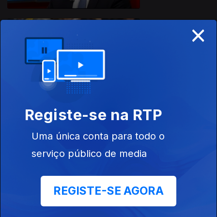
×
Ep. 20
04 jun. 2018
Maio de 68, 50
Anos Depois
Registe-se na RTP
Ep. 19
Uma única conta para todo o
28 mai. 2018
O Interior
serviço público de media
Primeiro
REGISTE-SE AGORA
Ep. 18
21 mai. 2018