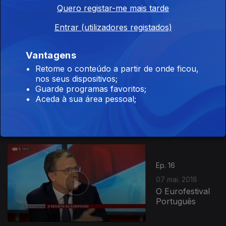
Quero registar-me mais tarde
Violência no
Desporto
Entrar (utilizadores registados)
Vantagens
345356
Retome o conteúdo a partir de onde ficou,
nos seus dispositivos;
Ep. 17
14 mai. 2018
Guarde programas favoritos;
À Procura de
Aceda à sua área pessoal;
Casa
Ep. 16
07 mai. 2018
O Eurofestival
Português