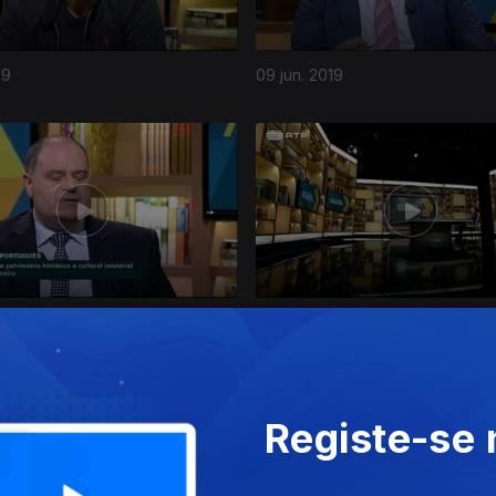
19
09 jun. 2019
19
05 mai. 2019
Registe-se