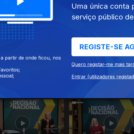
Uma única conta 
serviço público d
19
07 abr. 2019
REGISTE-SE A
 partir de onde ficou, nos
Quero registar-me mais tar
avoritos;
ssoal;
Entrar (utilizadores regista
019
10 mar. 2019