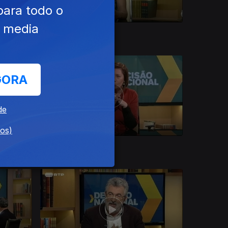
para todo o
e media
31 mar. 2019
GORA
de
dos)
03 mar. 2019