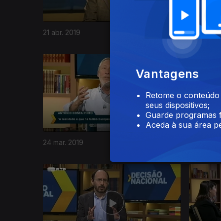
21 abr. 2019
14 abr. 20
Vantagens
Retome o conteúdo a
seus dispositivos;
Guarde programas f
Aceda à sua área pe
24 mar. 2019
17 mar. 2
387941