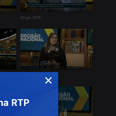
02 jun. 2019
×
28 abr. 2019
 na RTP